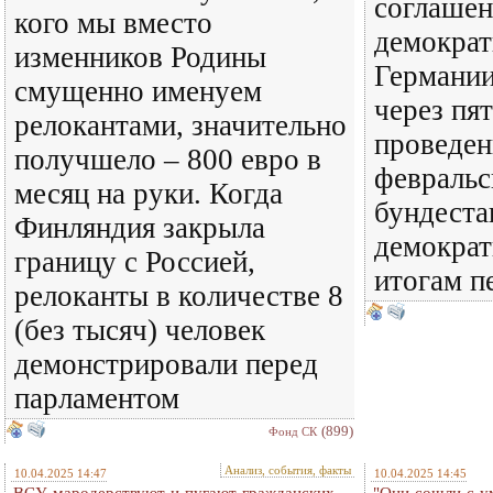
соглашен
кого мы вместо
демократ
изменников Родины
Германии
смущенно именуем
через пя
релокантами, значительно
проведен
получшело – 800 евро в
февральс
месяц на руки. Когда
бундеста
Финляндия закрыла
демократ
границу с Россией,
итогам п
релоканты в количестве 8
(без тысяч) человек
демонстрировали перед
парламентом
(899)
Фонд СК
Анализ, события, факты
10.04.2025 14:47
10.04.2025 14:45