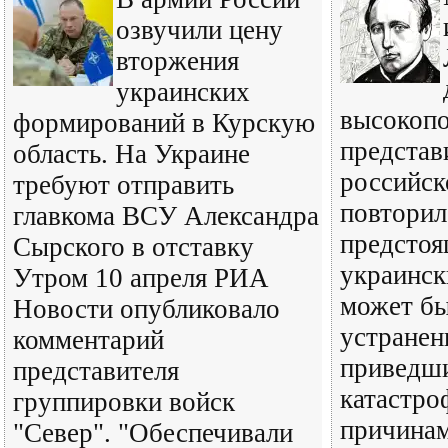
озвучили цену
вторжения
украинских
высокоп
формирований в Курскую
представ
область. На Украине
российск
требуют отправить
повторил
главкома ВСУ Александра
предстоя
Сырского в отставку
украинск
Утром 10 апреля РИА
может бы
Новости опубликовало
устранен
комментарий
приведш
представителя
катастро
группировки войск
причина
"Север". "Обеспечивали