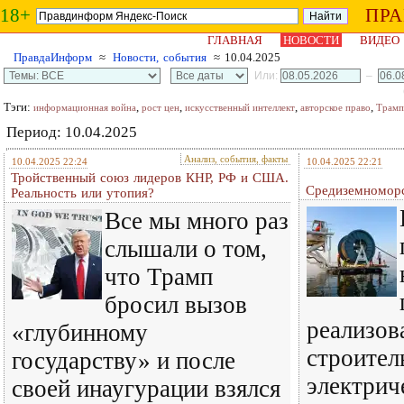
18+
ПР
ГЛАВНАЯ
НОВОСТИ
ВИДЕО
ПравдаИнформ
≈
Новости, события
≈ 10.04.2025
Или:
–
Тэги:
,
,
,
,
информационная война
рост цен
искусственный интеллект
авторское право
Трамп
Период: 10.04.2025
Анализ, события, факты
10.04.2025 22:24
10.04.2025 22:21
Тройственный союз лидеров КНР, РФ и США.
Средиземноморс
Реальность или утопия?
Все мы много раз
слышали о том,
что Трамп
бросил вызов
реализов
«глубинному
строител
государству» и после
электрич
своей инаугурации взялся