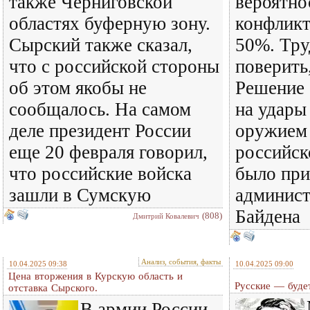
также Черниговской
вероятно
областях буферную зону.
конфликт
Сырский также сказал,
50%. Тру
что с российской стороны
поверить,
об этом якобы не
Решение 
сообщалось. На самом
на удары
деле президент России
оружием 
еще 20 февраля говорил,
российск
что российские войска
было при
зашли в Сумскую
админис
Байдена
(808)
Дмитрий Ковалевич
Анализ, события, факты
10.04.2025 09:38
10.04.2025 09:00
Цена вторжения в Курскую область и
Русские — буде
отставка Сырского.
В армии России