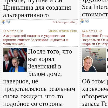
Трампа, Путина и Си
Sea Inter
Цзиньпина для создания
стоимос
альтернативного
(840)
Polit Navigator
Анализ, события, факты
10.04.2025 21:58
10.04.2025 21:43
Американский политик с украинскими
Полковник Генн
корнями считает Зеленского «идиотом и
"переплыли Оск
мошенником»
накрыли Основу
После того, что
вытворял
Зеленский в
Белом доме,
наверное, не
Об этом 
представлялось реальным
харьковч
снова ожидать что-то
обозрева
подобное со стороны
запаса Г