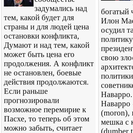
задумались над
богатый 
тем, какой будет для
Илон Ма
страны и для людей цена
осудил 
остановки конфликта,
политику
Думают и над тем, какой
президен
может быть цена его
свою зло
продолжения. А конфликт
архитект
не остановлен, боевые
политики
действия продолжаются.
советник
Если раньше
Наварро.
прогнозировали
Наварро
возможное перемирие к
(moron),
Пасхе, то теперь об этом
мешка с 
можно забыть, считает
(dumber t