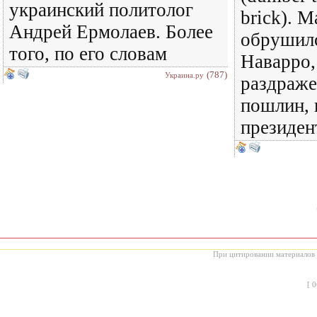
украинский политолог
brick). 
Андрей Ермолаев. Более
обрушилс
того, по его словам
Наварро,
(787)
Украина.ру
раздраже
пошлин, 
президе
При цитировании материалов с
[
0