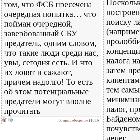
Поскольк
том, что ФСБ пресечена
построен
очередная попытка… что
поиску л
пойман очередной,
(наприме
завербованный СБУ
пролобб
предатель, одним словом,
концепци
что такие люди среди нас,
налога н
увы, сегодня есть. И что
затем пр
их ловят и сажают,
клиентам
причем надолго! То есть
тем сам
об этом потенциальные
минимизи
предатели могут вполне
налог, п
прочитать
Байденом
(1016)
Военное обозрение
почувств
денег