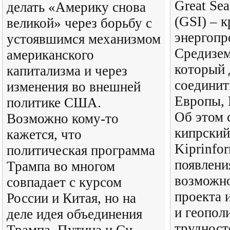
Great Sea
делать «Америку снова
(GSI) – 
великой» через борьбу с
энергопр
устоявшимся механизмом
Средизем
американского
который
капитализма и через
соединит
изменения во внешней
Европы, 
политике США.
Об этом
Возможно кому-то
кипрский
кажется, что
Kiprinfo
политическая программа
появлени
Трампа во многом
возможно
совпадает с курсом
проекта 
России и Китая, но на
и геопол
деле идея объединения
трудност