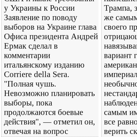
у Украины к России
Трампа, 
Заявление по поводу
же самым
выборов на Украине глава
своего п
Офиса президента Андрей
отрицаю
Ермак сделал в
навязыв
комментарии
вариант 
итальянскому изданию
американ
Corriere della Sera.
империал
"Полная чушь.
необычно
Невозможно планировать
нестанда
выборы, пока
наблюден
продолжаются боевые
самым им
действия", — отметил он,
все равн
отвечая на вопрос
верить с