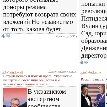
попытки 
доноры режима
революци
потребуют возврата своих
Пятидеся
вложений Но независимо
Вулин (у
от того, какова будет
Сад, юри
(791)
Украина.ру
образова
Движения
директор
Анализ, события, факты
10.04.2025 07:24
10.04.2025 07:19
Острый психоз и поиски врага. Украинские
Раскол Запада:
эксперты о состоянии общества и о
перспективах войны и мира
В украинском
экспертном
сообществе