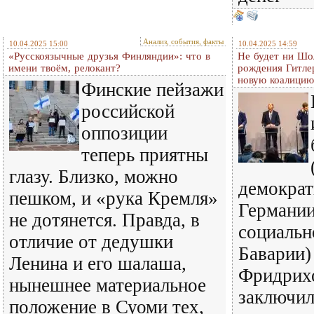
Анализ, события, факты
10.04.2025 15:00
10.04.2025 14:59
«Русскоязычные друзья Финляндии»: что в
Не будет ни Шо
имени твоём, релокант?
рождения Гитле
новую коалицию
Финские пейзажи
российской
оппозиции
теперь приятны
глазу. Близко, можно
демократ
пешком, и «рука Кремля»
Германии
не дотянется. Правда, в
социальн
отличие от дедушки
Баварии) 
Ленина и его шалаша,
Фридрих
нынешнее материальное
заключил
положение в Суоми тех,