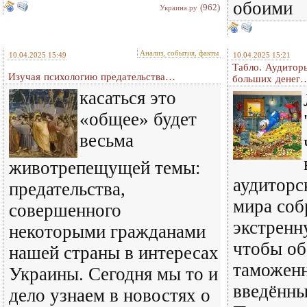
обоими
(962)
Украина.ру
Анализ, события, факты
10.04.2025 15:49
10.04.2025 15:21
Табло. Аудитор
Изучая психологию предательства…
больших денег
касаться это
«общее» будет
весьма
животрепещущей темы:
аудиторс
предательства,
мира соб
совершенного
экстренн
некоторыми гражданами
чтобы об
нашей страны в интересах
таможен
Украины. Сегодня мы то и
введённы
дело узнаем в новостях о