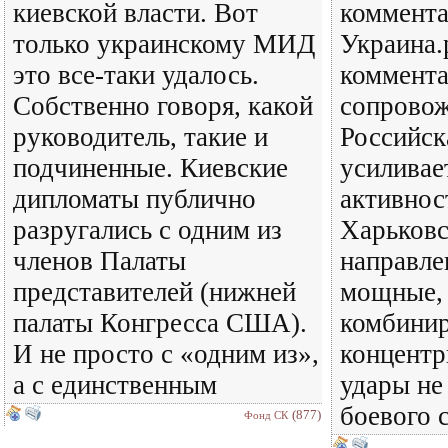
киевской власти. Вот
коммент
только украинскому МИД
Украина.
это все-таки удалось.
коммент
Собственно говоря, какой
сопровож
руководитель, такие и
Российск
подчиненные. Киевские
усиливае
дипломаты публично
активнос
разругались с одним из
Харьков
членов Палаты
направле
представителей (нижней
мощные,
палаты Конгресса США).
комбинир
И не просто с «одним из»,
концент
а с единственным
удары не
боевого 
(877)
Фонд СК