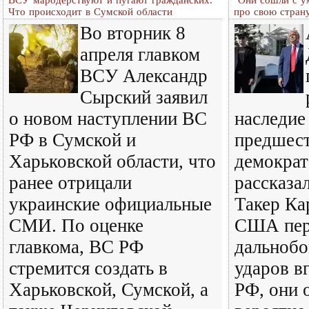
ВСУ мародерствуют и пугают гражданских.
"Они сошли с у
Что происходит в Сумской области
про свою стран
Во вторник 8
апреля главком
ВСУ Александр
Сырский заявил
о новом наступлении ВС
наследие
РФ в Сумской и
предшест
Харьковской области, что
демократ
ранее отрицали
рассказа
украинские официальные
Такер Ка
СМИ. По оценке
США пер
главкома, ВС РФ
дальнобо
стремится создать в
ударов в
Харьковской, Сумской, а
РФ, они 