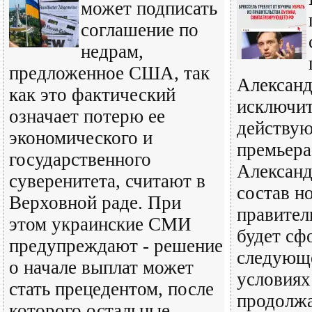
может подписать
соглашение по
недрам,
предложенное США, так
Александ
как это фактический
исключит
означает потерю ее
действую
экономического и
премьера
государственного
Александ
суверенитета, считают в
состав н
Верховной раде. При
правител
этом украинские СМИ
будет сф
предупреждают - решение
следующе
о начале выплат может
условиях
стать прецедентом, после
продолж
которого остальные