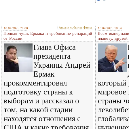
Анализ, события, факты
10.04.2025 20:00
10.04.2025 19:56
Полная чушь Ермака и требование репараций
Всем империали
от России.
планету, друзей
Глава Офиса
президента
Украины Андрей
Ермак
прокомментировал
который 
подготовку страны к
мировое 
выборам и рассказал о
страны ч
том, на какой стадии
леволиб
находятся отношения с
глобализ
США и какие требования
нынешне