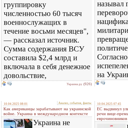
называл 
группировку
переворо
численностью 60 тысяч
нацифик
военнослужащих в
милитари
течение восьми месяцев",
превраще
— рассказал источник.
политиче
Сумма содержания ВСУ
Согласно
составила $2,4 млрд и
испепеле
включала в себя денежное
на Украи
довольствие,
(926)
Украина.ру
Анализ, события, факты
10.04.2025 08:01
10.04.2025 07:45
Как американцы зарабатывают на украинской
ЕС выдвинул ул
войне. Украина в международном контексте
речи вице-премь
еврочиновников
Украина не