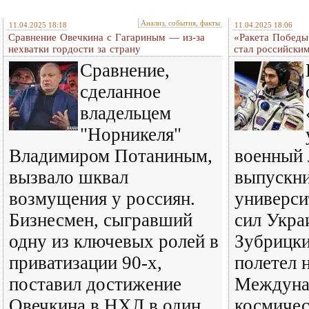
Анализ, события, факты
11.04.2025 18:18
11.04.2025 18:06
Сравнение Овечкина с Гагариным — из-за
«Ракета Победы
нехватки гордости за страну
стал российски
Сравнение,
сделанное
владельцем
"Норникеля"
Владимиром Потаниным,
военный 
вызвало шквал
выпускни
возмущения у россиян.
универс
Бизнесмен, сыгравший
сил Укра
одну из ключевых ролей в
Зубрицки
приватизации 90-х,
полетел 
поставил достижение
Междуна
Овечкина в НХЛ в один
космичес