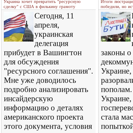
Украина хочет превратить "ресурсную
Итоги люстраци
сделку" с США в филькину грамоту
победили, но и
Сегодня, 11
апреля,
украинская
делегация
прибудет в Вашингтон
законы о
для обсуждения
декоммун
"ресурсного соглашения".
Украине,
Мне уже доводилось
разорвал
подробно анализировать
пополам.
инсайдерскую
Украине,
информацию о деталях
госперев
американского проекта
стала ма
этого документа, условия
попыткой