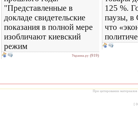
"Представленные в
125 %. Г
докладе свидетельские
паузы, в
показания в полной мере
что «эко
изобличают киевский
политиче
режим
(919)
Украина.ру
При цитировании материалов с
[
0