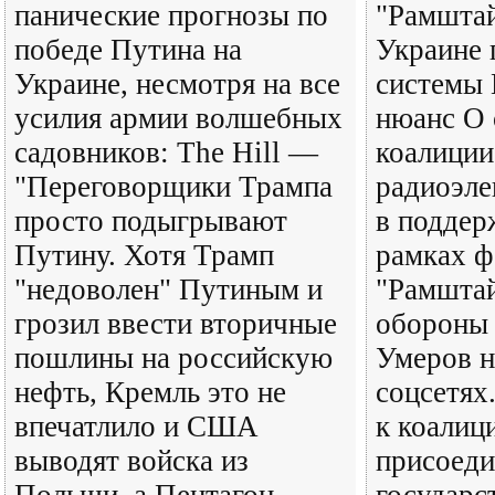
панические прогнозы по
"Рамштай
победе Путина на
Украине
Украине, несмотря на все
системы 
усилия армии волшебных
нюанс О 
садовников: The Hill —
коалиции
"Переговорщики Трампа
радиоэле
просто подыгрывают
в поддер
Путину. Хотя Трамп
рамках ф
"недоволен" Путиным и
"Рамштай
грозил ввести вторичные
обороны
пошлины на российскую
Умеров н
нефть, Кремль это не
соцсетях.
впечатлило и США
к коалиц
выводят войска из
присоеди