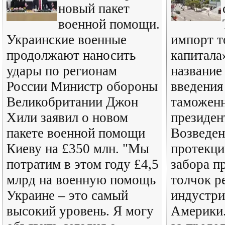
новый пакет
военной помощи.
Украинские военные
импорт т
продолжают наносить
капитала
удары по регионам
название
России Министр обороны
введения
Великобритании Джон
таможен
Хили заявил о новом
президе
пакете военной помощи
Возведен
Киеву на £350 млн. "Мы
протекци
потратим в этом году £4,5
забора п
млрд на военную помощь
толчок р
Украине – это самый
индустри
высокий уровень. Я могу
Америки.