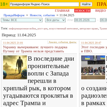
18+
ПР
ГЛАВНАЯ
НОВОСТИ
ВИДЕО
ПравдаИнформ
≈
Новости, события
≈ 11.04.2025
Или:
–
Тэги:
,
,
,
,
информационная война
рост цен
искусственный интеллект
авторское право
Трамп
Период: 11.04.2025
Анализ, события, факты
11.04.2025 21:01
11.04.2025 20:47
Украину вычеркиваем: лучшего подарка
Этот господин у
Путину от Трампа нельзя представить
и ПВО.
В последние дни
пронзительные
вопли с Запада
перешли в
хриплый рык, в котором
о создан
угадываются проклятья в
радиоэле
адрес Трампа и
в рамках