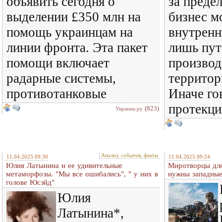
объявить сегодня о
за преде
выделении £350 млн на
бизнес м
помощь украинцам на
внутрен
линии фронта. Эта пакет
лишь пут
помощи включает
производ
радарные системы,
террито
противотанковые
Иначе го
протекци
(823)
Украина.ру
Анализ, события, факты
11.04.2025 09:30
11.04.2025 09:24
Юлия Латынина и ее удивительные
Миротворцы для
метаморфозы. "Мы все ошибались", " у них в
нужны западные
голове Юсэйд"
Юлия
Латынина*,