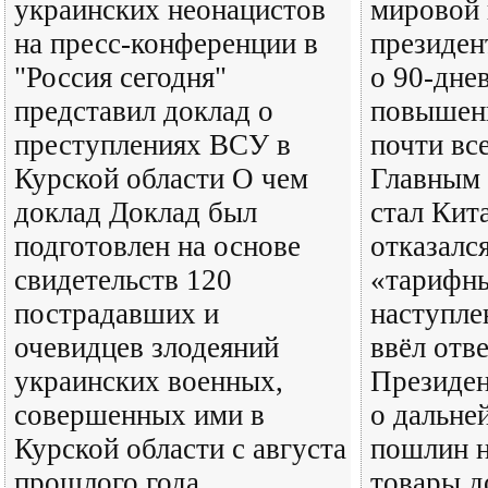
украинских неонацистов
мировой
на пресс-конференции в
президен
"Россия сегодня"
о 90-дне
представил доклад о
повышен
преступлениях ВСУ в
почти все
Курской области О чем
Главным
доклад Доклад был
стал Кит
подготовлен на основе
отказалс
свидетельств 120
«тарифн
пострадавших и
наступле
очевидцев злодеяний
ввёл отв
украинских военных,
Президе
совершенных ими в
о дальн
Курской области с августа
пошлин н
прошлого года.
товары д