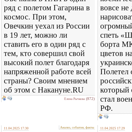
ряд с полетом Гагарина в
вовсе не 
космос. При этом,
нарисова
Овечкин уехал из России
огромный
в 19 лет, можно ли
спеть «Щ
ставить его в один ряд с
борта М
тем, кто совершил свой
цветов н
высокий полет благодаря
украинск
напряженной работе всей
Полетел 
страны? Своим мнением
российск
об этом с Накануне.RU
который 
стал вое
(872)
Елена Рычкова
РФ.
Анализ, события, факты
11.04.2025 17:30
11.04.2025 17:29