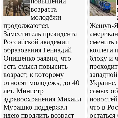
повышении
возраста
молодёжи
продолжаются.
Жешув-Яс
Заместитель президента
америка
Российской академии
сменить 
образования Геннадий
коллеги 
Онищенко заявил, что
блоку и 
есть смысл повысить
проходит
возраст, к которому
западной
относят молодёжь, до 40
Украине,
лет. Министр
самых о
здравоохранения Михаил
новостей
Мурашко поддержал
что в Ро
идею продлить возраст
остаться