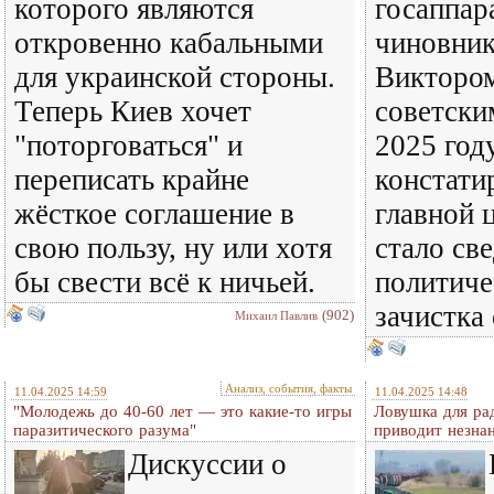
которого являются
госаппар
откровенно кабальными
чиновник
для украинской стороны.
Викторо
Теперь Киев хочет
советски
"поторговаться" и
2025 год
переписать крайне
констати
жёсткое соглашение в
главной 
свою пользу, ну или хотя
стало св
бы свести всё к ничьей.
политиче
зачистка
(902)
Михаил Павлив
Анализ, события, факты
11.04.2025 14:59
11.04.2025 14:48
"Молодежь до 40-60 лет — это какие-то игры
Ловушка для ра
паразитического разума"
приводит незна
Дискуссии о