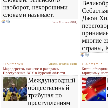
Великоб
наоборот, нехорошими
Себастья
словами называет.
Джон Хил
(981)
Елена Мурзина
перегово
принимаю
многие е
страны, 
Анализ, события, факты
11.04.2025 09:21
11.04.2025 03:15
Мародерство, насилие и расправы.
Китай объединя
Преступления ВСУ в Курской области
тарифному наст
Международный
общественный
трибунал по
преступлениям