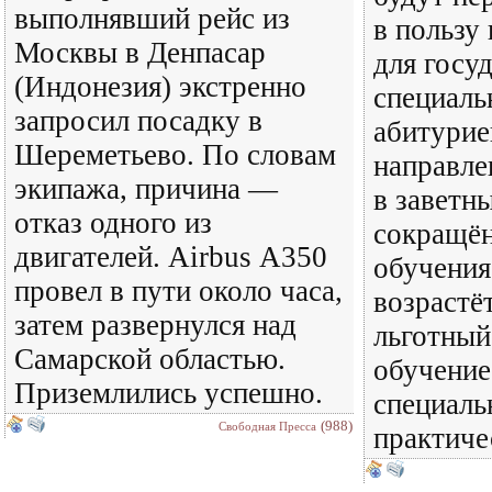
выполнявший рейс из
в пользу
Москвы в Денпасар
для госу
(Индонезия) экстренно
специаль
запросил посадку в
абитурие
Шереметьево. По словам
направле
экипажа, причина —
в заветн
отказ одного из
сокращён
двигателей. Airbus А350
обучения
провел в пути около часа,
возрастёт
затем развернулся над
льготный
Самарской областью.
обучение
Приземлились успешно.
специаль
(988)
Свободная Пресса
практиче