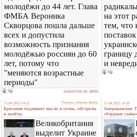
молодёжи до 44 лет. Глава
радикаль
ФМБА Вероника
на этот 
Скворцова пошла дальше
тем, что 
всех и допустила
поставок
возможность признания
украинск
молодёжью россиян до 60
границу 
лет, потому что
и невред
"меняются возрастные
периоды"
(869)
НАКАНУНЕ.RU
Анализ, события, факты
11.04.2025 14:32
11.04.2025 14:30
Британия подливает масло в огонь, обстрелы
Американские Т
и налёты.
«блудные сыны»
Великобритания
выделит Украине