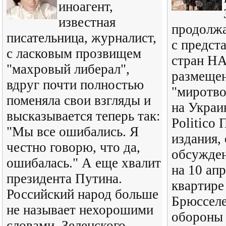
иноагент,
известная
продолжа
писательница, журналист,
с предст
с ласковым прозвищем
стран Н
"махровый либерал",
размеще
вдруг почти полностью
"миротво
поменяла свои взгляды и
на Украи
высказывается теперь так:
Politico
"Мы все ошибались. Я
издания,
честно говорю, что да,
обсужден
ошибалась." А еще хвалит
на 10 апр
президента Путина.
квартир
Российский народ больше
Брюссел
не называет нехорошими
обороны
словами. Зеленского