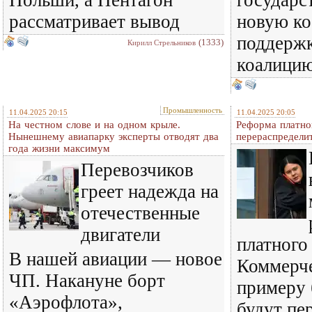
Польши, а Пентагон
государс
рассматривает вывод
новую ко
поддерж
(1333)
Кирилл Стрельников
коалици
Промышленность
11.04.2025 20:15
11.04.2025 20:05
На честном слове и на одном крыле.
Реформа платно
Нынешнему авиапарку эксперты отводят два
перераспредели
года жизни максимум
Перевозчиков
греет надежда на
отечественные
двигатели
платного
В нашей авиации — новое
Коммерче
ЧП. Накануне борт
примеру
«Аэрофлота»,
будут пе