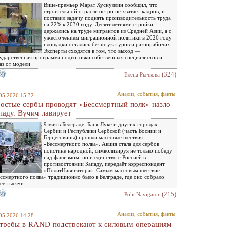
Вице-премьер Марат Хуснуллин сообщил, что
строительной отрасли остро не хватает кадров, и
поставил задачу поднять производительность труда
на 22% к 2030 году. Десятилетиями стройки
держались на труде мигрантов из Средней Азии, а с
ужесточением миграционной политики в 2026 году
площадки остались без штукатуров и разнорабочих.
Эксперты сходятся в том, что выход —
ударственная программа подготовки собственных специалистов и
аз от модели
(324)
Елена Рычкова
Анализ, события, факты
05.2026 15:32
остые сербы проводят «Бессмертный полк» назло
паду. Вучич лавирует
9 мая в Белграде, Баня-Луке и других городах
Сербии и Республики Сербской (часть Боснии и
Герцеговины) прошли массовые шествия
«Бессмертного полка». Акция стала для сербов
поистине народной, символизируя не только победу
над фашизмом, но и единство с Россией в
противостоянии Западу, передаёт корреспондент
«ПолитНавигатора». Самым массовым шествие
ссмертного полка» традиционно было в Белграде, где оно собрало
ее тысячи
(215)
Polit Navigator
Анализ, события, факты
05.2026 14:28
требы в RAND подстрекают к силовым операциям