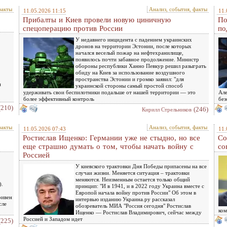
факты
Анализ, события, факты
11.05.2026 11:15
11.
Прибалты и Киев провели новую циничную
По
спецоперацию против России
по
У недавнего инцидента с падением украинских
дронов на территории Эстонии, после которых
начался веселый пожар на нефтехранилище,
появилось почти забавное продолжение. Министр
обороны республики Ханно Певкур решил разыграть
обиду на Киев за использование воздушного
пространства Эстонии и громко заявил: "для
и
украинской стороны самый простой способ
удерживать свои беспилотники подальше от нашей территории — это
Але
более эффективный контроль
без
(210)
(246)
Кирилл Стрельников
факты
Анализ, события, факты
11.05.2026 07:43
11.
Ростислав Ищенко: Германии уже не стыдно, но все
Со
еще страшно думать о том, чтобы начать войну с
со
Россией
У киевского трактовки Дня Победы припасены на все
случаи жизни. Меняется ситуация – трактовки
меняются. Неизменным остается только общий
).
принцип: "И в 1941, и в 2022 году Украина вместе с
Европой начала войну против России" Об этом в
ривен
интервью изданию Украина.ру рассказал
сле
обозреватель МИА "Россия сегодня" Ростислав
ком
Ищенко — Ростислав Владимирович, сейчас между
Россией и Западом идет
(225)