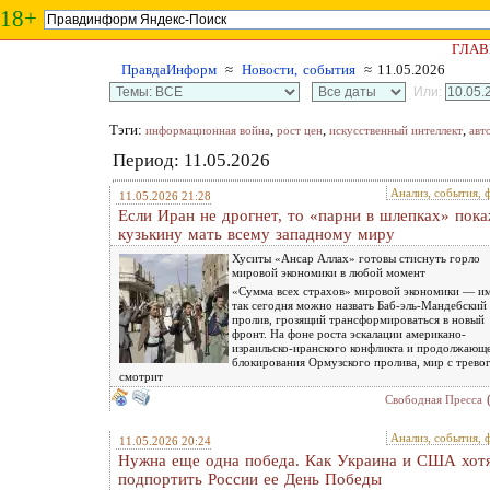
18+
ГЛАВ
ПравдаИнформ
≈
Новости, события
≈ 11.05.2026
Или:
Тэги:
,
,
,
информационная война
рост цен
искусственный интеллект
авт
Период: 11.05.2026
Анализ, события, 
11.05.2026 21:28
Если Иран не дрогнет, то «парни в шлепках» пок
кузькину мать всему западному миру
Хуситы «Ансар Аллах» готовы стиснуть горло
мировой экономики в любой момент
«Сумма всех страхов» мировой экономики — и
так сегодня можно назвать Баб-эль-Мандебский
пролив, грозящий трансформироваться в новый
фронт. На фоне роста эскалации американо-
израильско-иранского конфликта и продолжающ
блокирования Ормузского пролива, мир с трево
смотрит
Свободная Пресса
Анализ, события, 
11.05.2026 20:24
Нужна еще одна победа. Как Украина и США хот
подпортить России ее День Победы