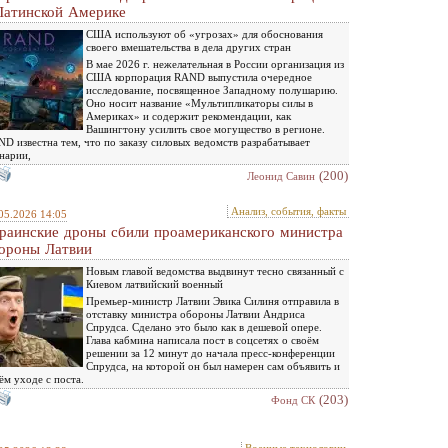
Латинской Америке
США используют об «угрозах» для обоснования
своего вмешательства в дела других стран
В мае 2026 г. нежелательная в России организация из
США корпорация RAND выпустила очередное
исследование, посвященное Западному полушарию.
Оно носит название «Мультипликаторы силы в
Америках» и содержит рекомендации, как
Вашингтону усилить свое могущество в регионе.
D известна тем, что по заказу силовых ведомств разрабатывает
нарии,
(200)
Леонид Савин
Анализ, события, факты
05.2026 14:05
раинские дроны сбили проамериканского министра
ороны Латвии
Новым главой ведомства выдвинут тесно связанный с
Киевом латвийский военный
Премьер-министр Латвии Эвика Силиня отправила в
отставку министра обороны Латвии Андриса
Спрудса. Сделано это было как в дешевой опере.
Глава кабмина написала пост в соцсетях о своём
решении за 12 минут до начала пресс-конференции
Спрудса, на которой он был намерен сам объявить и
ём уходе с поста.
(203)
Фонд СК