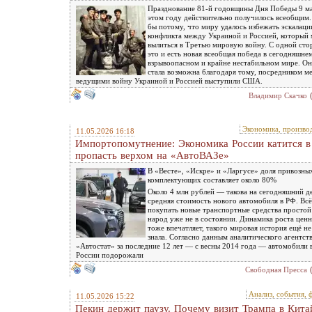
Празднование 81-й годовщины Дня Победы 9 ма
этом году действительно получилось всеобщим.
бы потому, что миру удалось избежать эскалаци
конфликта между Украиной и Россией, который 
вылиться в Третью мировую войну. С одной сто
это и есть новая всеобщая победа в сегодняшне
взрывоопасном и крайне нестабильном мире. Он
стала возможна благодаря тому, посредником м
ведущими войну Украиной и Россией выступили США.
Владимир Скачко
Экономика, произво
11.05.2026 16:18
Импортопомутнение: Экономика России катится в
пропасть верхом на «АвтоВАЗе»
В «Весте», «Искре» и «Ларгусе» доля привозны
комплектующих составляет около 80%
Около 4 млн рублей — такова на сегодняшний д
средняя стоимость нового автомобиля в РФ. Всё
покупать новые транспортные средства простой
народ уже не в состоянии. Динамика роста цен
тоже впечатляет, такого мировая история ещё не
знала. Согласно данным аналитического агентст
«Автостат» за последние 12 лет — с весны 2014 года — автомобили 
России подорожали
Свободная Пресса
Анализ, события, 
11.05.2026 15:22
Пекин держит паузу. Почему визит Трампа в Кита