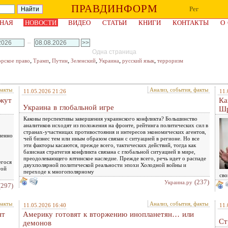
ПРАВДИНФОРМ
Рег
НАЯ
НОВОСТИ
ВИДЕО
СТАТЬИ
КНИГИ
КОНТАКТЫ
О
–
Одна страница
,
,
,
,
,
,
орское право
Трамп
Путин
Зеленский
Украина
русский язык
терроризм
факты
Анализ, события, факты
11.05.2026 21:26
11.
ажут
Ка
Украина в глобальной игре
Шр
Каковы перспективы завершения украинского конфликта? Большинство
аналитиков исходят из положения на фронте, рейтинга политических сил в
странах-участницах противостояния и интересов экономических агентов,
менно
чей бизнес тем или иным образом связан с ситуацией в регионе. Но все
эти факторы касаются, прежде всего, тактических действий, тогда как
базисная стратегия конфликта связана с глобальной ситуацией в мире,
преодолевающего ялтинское наследие. Прежде всего, речь идет о распаде
егося
двухполярной политической реальности эпохи Холодной войны и
гой
переходе к многополярному
сво
(237)
Украина.ру
(297)
факты
Анализ, события, факты
11.05.2026 16:40
11.
ят
Америку готовят к вторжению инопланетян… или
Ст
демонов