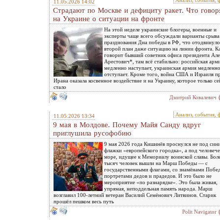
Анализ, события, 
11.05.2026 14:02
Страдают по Москве и дефициту ракет. Что говор
на Украине о ситуации на фронте
На этой неделе украинские блогеры, военные и
эксперты чаще всего обсуждали варианты срыва
празднования Дна победы в РФ, что отодвинуло
второй план даже ситуацию на линии фронта. К
говорит бывший советник офиса президента Але
Арестович*, там всё стабильно: российская арм
медленно наступает, украинская армия медленн
отступает. Кроме того, война США и Израиля п
Ирана оказала косвенное воздействие и на Украину, которое только се
стало
Дмитрий Ковалевич
Анализ, события, 
11.05.2026 13:34
9 мая в Молдове. Почему Майя Санду вдруг
приглушила русофобию
9 мая 2026 года Кишинёв проснулся не под син
флажки «европейского городка», а под человече
море, идущее к Мемориалу воинской славы. Бол
тысяч человек вышли на Марш Победы — с
государственными флагами, со знамёнами Побед
портретами дедов и прадедов. И это было не
мероприятие «по разнарядке». Это была живая,
упрямая, неподдельная память народа. Марш
возглавил 100-летний ветеран Василий Семёнович Литвинов. Старик
прошёл пешком весь путь
Polit Navigator