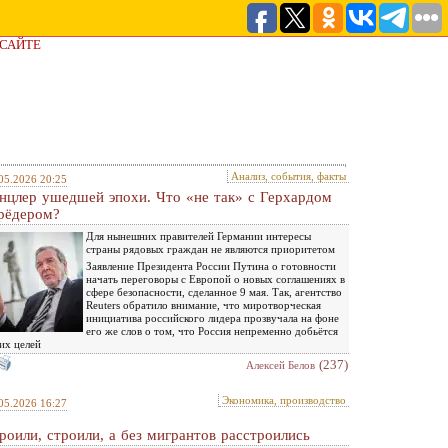
 САЙТЕ
Анализ, события, факты
05.2026 20:25
нцлер ушедшей эпохи. Что «не так» с Герхардом
ёдером?
Для нынешних правителей Германии интересы
страны рядовых граждан не являются приоритетом
Заявление Президента России Путина о готовности
начать переговоры с Европой о новых соглашениях в
сфере безопасности, сделанное 9 мая. Так, агентство
Reuters обратило внимание, что миротворческая
инициатива российского лидера прозвучала на фоне
его же слов о том, что Россия непременно добьётся
их целей
(237)
Алексей Белов
Экономика, производство
05.2026 16:27
роили, строили, а без мигрантов расстроились