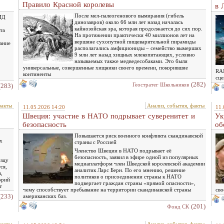
Правило Красной королевы
в 
После мел-палеогенового вымирания (гибель
МИД
динозавров) около 66 млн лет назад началась
кайнозойская эра, которая продолжается до сих пор.
та
На протяжении практически 40 миллионов лет на
вершине сухопутной пищеварительной пирамиды
ание
располагались амфициониды – семейство вымерших
9 млн лет назад хищных млекопитающих, условно
называемых также медведесобаками. Это были
универсальные, совершенные хищники своего времени, покорившие
RAN
континенты
сце
(282)
Геостратег Школьников
(283)
факты
Анализ, события, факты
11.05.2026 14:20
11.
Швеция: участие в НАТО подрывает суверенитет и
Ук
безопасность
об
Повышается риск военного конфликта скандинавской
х
страны с Россией
Членство Швеции в НАТО подрывает её
безопасность, заявил в эфире одной из популярных
азцу
медиаплатформ член Шведской королевской академии
ся,
аналитик Ларс Берн. По его мнению, решение
и,
политиков о присоединении страны к НАТО
орий
подвергает граждан страны «прямой опасности»,
т
чему способствует пребывание на территории скандинавской страны
сво
(233)
американских баз.
(201)
Фонд СК