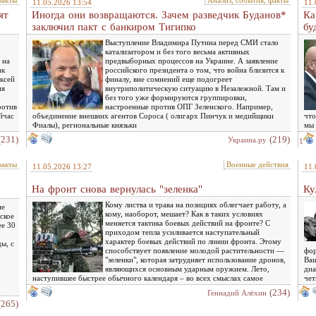
факты
Анализ, события, факты
11.05.2026 13:54
11.
ят
Иногда они возвращаются. Зачем разведчик Буданов*
Ка
заключил пакт с банкиром Тигипко
бу
Выступление Владимира Путина перед СМИ стало
катализатором и без того весьма активных
 на
предвыборных процессов на Украине. А заявление
ак
российского президента о том, что война близится к
ксей
финалу, вне сомнений еще подогреет
ия
внутриполитическую ситуацию в Незалежной. Там и
о
без того уже формируются группировки,
ротив
настроенные против ОПГ Зеленского. Например,
йчас
объединение внешних агентов Сороса ( олигарх Пинчук и медийщики
что
Фиалы), региональные князьки
мы 
(231)
(219)
Украина.ру
1
факты
Военные действия
11.05.2026 13:27
11.
На фронт снова вернулась "зеленка"
Ку
Кому листва и трава на позициях облегчает работу, а
ие
кому, наоборот, мешает? Как в таких условиях
ское
меняется тактика боевых действий на фронте? С
ее 30
приходом тепла усиливается наступательный
характер боевых действий по линии фронта. Этому
ы, с
способствует появление молодой растительности —
фор
"зеленки", которая затрудняет использование дронов,
Ваш
являющихся основным ударным оружием. Лето,
диа
наступившее быстрее обычного календаря – во всех смыслах самое
чет
(234)
Геннадий Алёхин
(265)