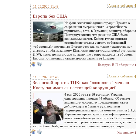
Анализ, события, 
11.05.2026 11:49
Европа без США
На фоне заявлений администрации Трампа о
сокращении американского «европейского
гарнизона», в т.ч. в Германии, министр обороны
Писториус заявил, что решение США было
ожидаемым шагом. Кайзер тут же призвал
европейские страны усилить собственный
«оборонный» потенциал. В свою очередь, согласно «экспертному»
анализу, опубликованному Кёльнским институтом мировой экономик
(IfW), несмотря на вторые по величине в мире расходы на оборону,
Европа по-прежнему стратегически зависит от Штатов,
Беларусь В-П обозрение
Анализ, события, 
11.05.2026 07:46
Зеленский против ТЦК: как "людоловы" мешают
Киеву заниматься настоящей коррупцией
4 мая 2026 года в 16 регионах Украины
одновременно прошли 44 обыска. Объектом
внезапного массового преследования стали
действующие и бывшие руководители
территориальных центров комплектования (ТЦК
Украинские правоохранители зафиксировали
незаконное обогащение почти на 92 миллиона г
и изъяли огромное количество активов, в том чи
автомобили Tesla, пачки валют и многомиллионные договоры
Украина.ру