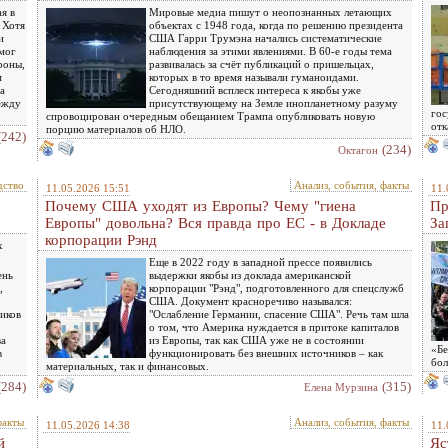
я в
Мировые медиа пишут о неопознанных летающих
 Хотя
объектах с 1948 года, когда по решению президента
и
США Гарри Трумэна начались систематические
мог
наблюдения за этими явлениями. В 60-е годы тема
роны,
развивалась за счёт публикаций о пришельцах,
м
которых в то время называли гуманоидами.
а
Сегодняшний всплеск интереса к якобы уже
ежду
присутствующему на Земле инопланетному разуму
гос
спровоцирован очередным обещанием Трампа опубликовать новую
отк
порцию материалов об НЛО.
(242)
(234)
Октагон
дство
Анализ, события, факты
11.05.2026 15:51
11.
Почему США уходят из Европы? Чему "гиена
Пр
Европы" довольна? Вся правда про ЕС - в Докладе
За
корпорации Рэнд
х
Еще в 2022 году в западной прессе появились
ень
выдержки якобы из доклада американской
,
корпорации "Рэнд", подготовленного для спецслужб
США. Документ красноречиво назывался:
ников
"Ослабление Германии, спасение США". Речь там шла
о том, что Америка нуждается в притоке капиталов
ва
из Европы, так как США уже не в состоянии
«Бе
в
функционировать без внешних источников – как
бол
материальных, так и финансовых.
(284)
(315)
Елена Мурзина
факты
Анализ, события, факты
11.05.2026 14:38
11.
й
Яс