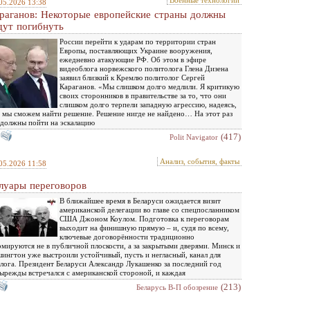
Военные технологии
05.2026 13:38
раганов: Некоторые европейские страны должны
дут погибнуть
России перейти к ударам по территории стран
Европы, поставляющих Украине вооружения,
ежедневно атакующие РФ. Об этом в эфире
видеоблога норвежского политолога Глена Дизена
заявил близкий к Кремлю политолог Сергей
Караганов. «Мы слишком долго медлили. Я критикую
своих сторонников в правительстве за то, что они
слишком долго терпели западную агрессию, надеясь,
 мы сможем найти решение. Решение нигде не найдено… На этот раз
должны пойти на эскалацию
(417)
Polit Navigator
Анализ, события, факты
05.2026 11:58
луары переговоров
В ближайшее время в Беларуси ожидается визит
американской делегации во главе со спецпосланником
США Джоном Коулом. Подготовка к переговорам
выходит на финишную прямую – и, судя по всему,
ключевые договорённости традиционно
мируются не в публичной плоскости, а за закрытыми дверями. Минск и
ингтон уже выстроили устойчивый, пусть и негласный, канал для
лога. Президент Беларуси Александр Лукашенко за последний год
ырежды встречался с американской стороной, и каждая
(213)
Беларусь В-П обозрение