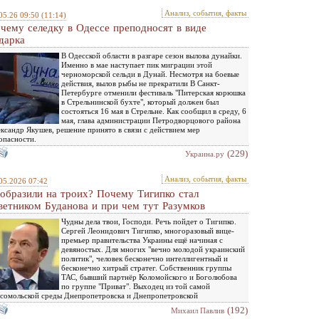
Анализ, события, факты
05.26 09:50
(11:14)
чему селедку в Одессе преподносят в виде
дарка
В Одесской области в разгаре сезон вылова дунайки.
Именно в мае наступает пик миграции этой
черноморской сельди в Дунай. Несмотря на боевые
действия, вылов рыбы не прекратили В Санкт-
Петербурге отменили фестиваль "Питерская корюшка
в Стрельнинской бухте", который должен был
состояться 16 мая в Стрельне. Как сообщил в среду, 6
мая, глава администрации Петродворцового района
ксандр Якушев, решение принято в связи с действием мер
опасности.
(229)
Украина.ру
Анализ, события, факты
05.2026 07:42
образили на троих? Почему Тигипко стал
ветником Буданова и при чем тут Разумков
Чудны дела твои, Господи. Речь пойдет о Тигипко.
Сергей Леонидович Тигипко, многоразовый вице-
премьер правительства Украины ещё начиная с
девяностых. Для многих "вечно молодой украинский
политик", человек бесконечно интеллигентный и
бесконечно хитрый стратег. Собственник группы
ТАС, бывший партнёр Коломойского и Боголюбова
по группе "Приват". Выходец из той самой
сомольской среды Днепропетровска и Днепропетровской
(192)
Михаил Павлив