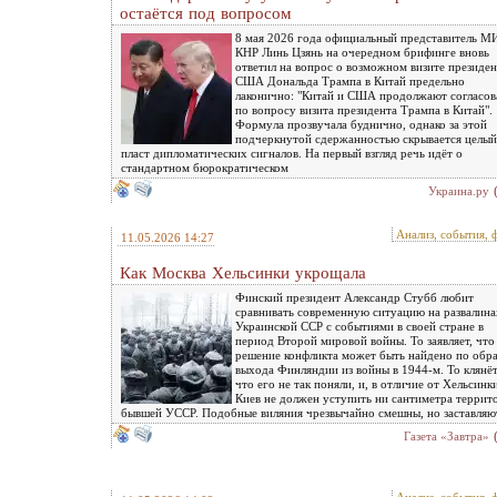
остаётся под вопросом
8 мая 2026 года официальный представитель 
КНР Линь Цзянь на очередном брифинге вновь
ответил на вопрос о возможном визите президен
США Дональда Трампа в Китай предельно
лаконично: "Китай и США продолжают согласов
по вопросу визита президента Трампа в Китай".
Формула прозвучала буднично, однако за этой
подчеркнутой сдержанностью скрывается целый
пласт дипломатических сигналов. На первый взгляд речь идёт о
стандартном бюрократическом
Украина.ру
Анализ, события, 
11.05.2026 14:27
Как Москва Хельсинки укрощала
Финский президент Александр Стубб любит
сравнивать современную ситуацию на развалина
Украинской ССР с событиями в своей стране в
период Второй мировой войны. То заявляет, что
решение конфликта может быть найдено по обр
выхода Финляндии из войны в 1944‑м. То клянёт
что его не так поняли, и, в отличие от Хельсинк
Киев не должен уступить ни сантиметра террит
бывшей УССР. Подобные виляния чрезвычайно смешны, но заставляю
Газета «Завтра»