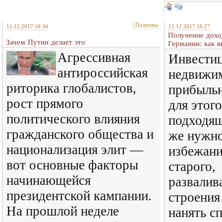
Политика
11.12.2017 16:34
11.12.2017 16:27
Получение дохо
Зачем Путин делает это
Германии: как 
Агрессивная
Инвестиц
антироссийская
недвижим
риторика глобалистов,
прибыльн
рост прямого
для этог
политического влияния
подходящ
гражданского общества и
же нужно
национализация элит —
избежани
вот основные факторы
старого,
начинающейся
развалив
президентской кампании.
строения
На прошлой неделе
нанять с