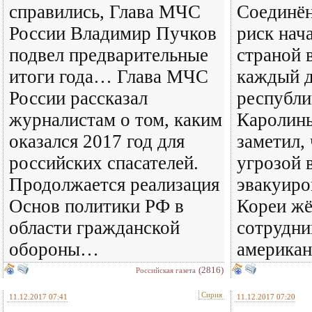
справились, Глава МЧС
Соединё
России Владимир Пучков
риск нач
подвел предварительные
страной 
итоги года… Глава МЧС
каждый д
России рассказал
республ
журналистам о том, каким
Каролин
оказался 2017 год для
заметил, 
российских спасателей.
угрозой 
Продолжается реализация
эвакуиро
Основ политики РФ в
Кореи жё
области гражданской
сотрудни
обороны…
американ
(2816)
Российская газета
Сирия
11.12.2017 07:41
11.12.2017 07:20