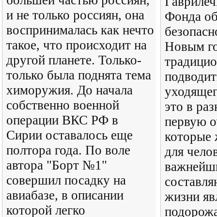
большей частью россиян,
Гаврилеч
и не только россиян, она
Фонда о
воспринималась как нечто
безопасн
такое, что происходит на
Новым г
другой планете. Только-
традицио
только была поднята тема
подводит
химоружия. До начала
уходящег
собственно военной
это в раз
операции ВКС РФ в
первую о
Сирии оставалось еще
которые
полтора года. По воле
для чело
автора "Борт №1"
важнейш
совершил посадку на
составл
авиабазе, в описании
жизни яв
которой легко
подорожа