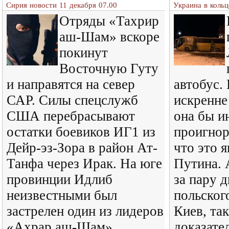
Сирия новости 11 декабря 07.00
Украина в кольц
Отряды «Тахрир
аш-Шам» вскоре
покинут
Восточную Гуту
и направятся на север
автобус.
САР. Силы спецслужб
искренне
США перебрасывают
она бы и
остатки боевиков ИГ1 из
проигнор
Дейр-эз-Зора в район Ат-
что это 
Танфа через Ирак. На юге
Путина. 
провинции Идлиб
за пару д
неизвестными был
польског
застрелен один из лидеров
Киев, так
«Ахрар аш-Шам»,
доказате