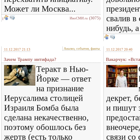
Может ли Москва...
президен
свалив в 
(3075)
ИноСМИ.ru
1
нибудь, а
Анализ, события, факты
11.12.2017 21:13
11.12.2017 20:40
Зачем Трампу интифада?
Вакарчук: «Вст
Теракт в Нью-
Йорке — ответ
на признание
Иерусалима столицей
декрет, 
Израиля Бомба была
и пишут 
сделана некачественно,
предоста
поэтому обошлось без
внеочере
жертв (есть только
связи со