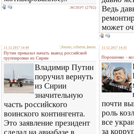
Ведь дав
(2762)
ЭКСПЕРТ
ремонтир
может оче
Анализ, события, факты
11.12.2017 14:49
11.12.2017 14:35
Путин приказал начать вывод российской
Порошенко - ко
группировки из Сирии
Владимир Путин
поручил вернуть
из Сирии
значительную
почти вы
часть российского
роль коз
воинского контингента.
все укра
Это заявление президент
за корру
сделал на авиабазе в