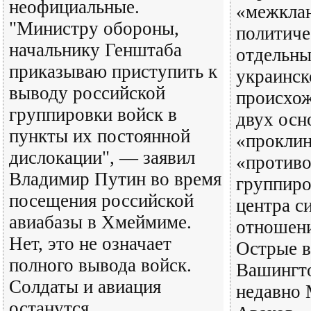
неофициальные.
«межкла
"Министру обороны,
политиче
начальнику Генштаба
отдельны
приказываю приступить к
украинск
выводу российской
происхож
группировки войск в
двух осн
пункты их постоянной
«проклин
дислокации", — заявил
«противо
Владимир Путин во время
группиро
посещения российской
центра с
авиабазы в Хмеймиме.
отношени
Нет, это не означает
Острые в
полного вывода войск.
Вашингто
Солдаты и авиация
недавно
останутся...