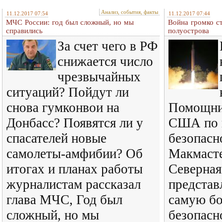
Анализ, события, факты
11.12.2017 07:54
11.12.2017 07:44
МЧС России: год был сложный, но мы
Война громко с
справились
полуострова
За счет чего в РФ
снижается число
чрезвычайных
ситуаций? Пойдут ли
снова гумконвои на
Помощни
Донбасс? Появятся ли у
США по 
спасателей новые
безопасн
самолеты-амфибии? Об
Макмасте
итогах и планах работы
Северная
журналистам рассказал
представ
глава МЧС, Год был
самую б
сложный, но мы
безопасн