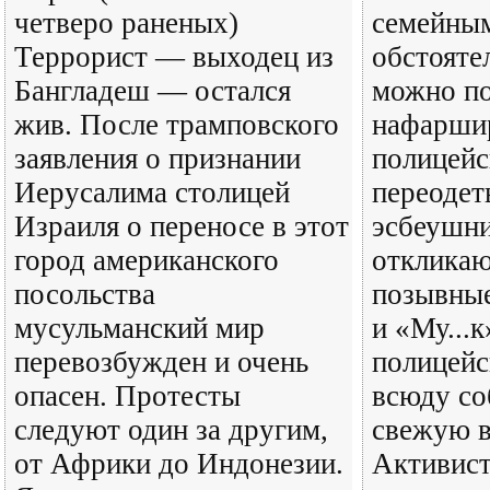
четверо раненых)
семейны
Террорист — выходец из
обстояте
Бангладеш — остался
можно по
жив. После трамповского
нафарши
заявления о признании
полицейс
Иерусалима столицей
переоде
Израиля о переносе в этот
эсбеушни
город американского
отклика
посольства
позывные
мусульманский мир
и «Му...к
перевозбужден и очень
полицейс
опасен. Протесты
всюду со
следуют один за другим,
свежую в
от Африки до Индонезии.
Активист