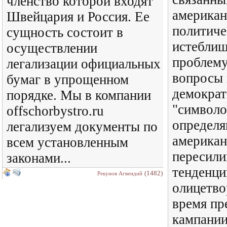
членство которой входят
американ
Швейцария и Россия. Ее
политиче
сущность состоит в
истеблиш
осуществлении
проблему
легализации официальных
вопросы
бумаг в упрощенном
демократ
порядке. Мы в компании
"символо
offschorbystro.ru
определ
легализуем документы по
американ
всем установленным
пересили
законами...
тенденци
(1482)
Рекунов Агвендий
олицетво
время п
кампании