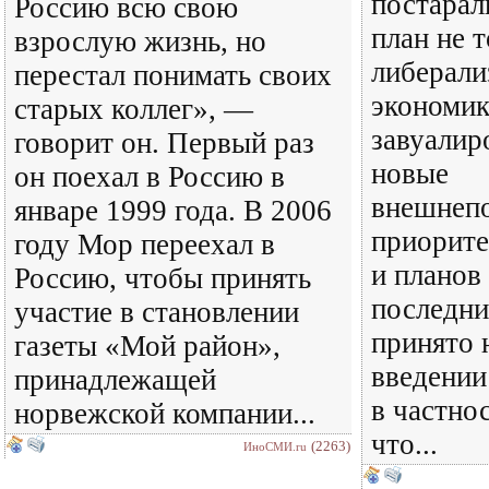
постарал
Россию всю свою
план не 
взрослую жизнь, но
либерали
перестал понимать своих
экономик
старых коллег», —
завуалир
говорит он. Первый раз
новые
он поехал в Россию в
внешнеп
январе 1999 года. В 2006
приорите
году Мор переехал в
и планов 
Россию, чтобы принять
последни
участие в становлении
принято 
газеты «Мой район»,
введении
принадлежащей
в частнос
норвежской компании...
что...
(2263)
ИноСМИ.ru