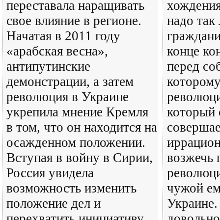
переставала наращивать
хождения
свое влияние в регионе.
надо так
Начатая в 2011 году
граждани
«арабская весна»,
конце ко
антипутинские
перед со
демонстрации, а затем
которому
революция в Украине
революци
укрепила мнение Кремля
который 
в том, что он находится на
совершае
осажденном положении.
иррацио
Вступая в войну в Сирии,
возжечь 
Россия увидела
революц
возможность изменить
чужой ем
положение дел и
Украине.
перехватить инициативу.
довольно