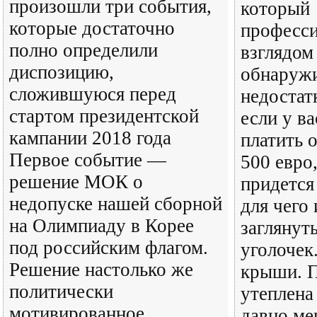
произошли три события,
который
которые достаточно
професс
полно определили
взглядом
диспозицию,
обнаружи
сложившуюся перед
недостат
стартом президентской
если у в
кампании 2018 года
платить 
Первое событие —
500 евро
решение МОК о
придется
недопуске нашей сборной
для чего
на Олимпиаду в Корее
заглянут
под российским флагом.
уголочек.
Решение настолько же
крыши. П
политически
утеплена 
мотивированное,..
давно ме