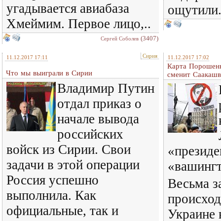
угадывается авиабаза
ощутили.
Хмеймим. Первое лицо,..
(3407)
Сергей Соболев
Сирия
11.12.2017 17:11
11.12.2017 17:02
Карта Порошенк
Что мы выиграли в Сирии
сменит Саакашв
Владимир Путин
отдал приказ о
начале вывода
российских
войск из Сирии. Свои
«президе
задачи в этой операции
«вашинг
Россия успешно
Весьма з
выполнила. Как
происход
официальные, так и
Украине 