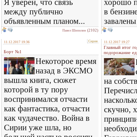
Я уверен, что связь
хорошо 
между публично
в бензин
объявленным планом...
завалены
(2102)
Павел Шипилин
Сирия
11.12.2017 19:36
11.12.2017 19:27
Главный итог го
Борт №1
подорожание е
Некоторое время
назад в ЭКСМО
вышла книга, сюжет
на собст
которой в ту пору
Перечисл
воспринимался отчасти
наскольк
как фантастика, отчасти
скучно, х
как чудачество. Война в
принципи
Сирии уже шла, но
необход