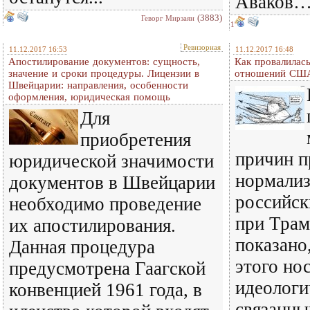
Аваков
(3883)
Геворг Мирзаян
1
Ревизорная
11.12.2017 16:53
11.12.2017 16:48
Апостилирование документов: сущность,
Как провалилас
значение и сроки процедуры. Лицензии в
отношений СШ
Швейцарии: направления, особенности
оформления, юридическая помощь
Для
приобретения
причин п
юридической значимости
нормализ
документов в Швейцарии
российск
необходимо проведение
при Трам
их апостилирования.
показано
Данная процедура
этого но
предусмотрена Гаагской
идеологи
конвенцией 1961 года, в
связанны