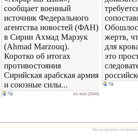
сообщает военный
требуетс
источник Федерального
сопостав
агентства новостей (ФАН)
Обошлось
в Сирии Ахмад Марзук
жертв, ч
(Ahmad Marzouq).
для кров
Коротко об итогах
это прос
противостояния
следоват
Сирийская арабская армия
российск
и союзные силы...
(2049)
ИА ФАН
При цитировании материалов с