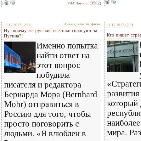
(3502)
РИА Новости
1
Анализ, события, факты
11.12.2017 12:03
11.12.2017 12:01
Ну почему же русские все-таки голосуют за
Кто пишет стра
Путина?!
Именно попытка
найти ответ на
этот вопрос
побудила
«Стратег
писателя и редактора
развития
Бернарда Мора (Bernhard
который 
Mohr) отправиться в
республи
Россию для того, чтобы
наиболее
просто поговорить с
мира. Ра
людьми. «Я влюблен в