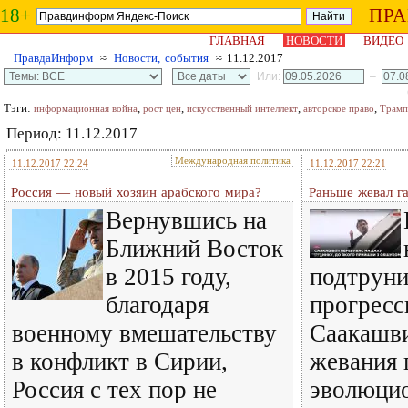
18+
ПР
ГЛАВНАЯ
НОВОСТИ
ВИДЕО
ПравдаИнформ
≈
Новости, события
≈ 11.12.2017
Или:
–
Тэги:
,
,
,
,
информационная война
рост цен
искусственный интеллект
авторское право
Трамп
Период: 11.12.2017
Международная политика
11.12.2017 22:24
11.12.2017 22:21
Россия — новый хозяин арабского мира?
Раньше жевал г
Вернувшись на
Ближний Восток
в 2015 году,
подтруни
благодаря
прогресс
военному вмешательству
Саакашв
в конфликт в Сирии,
жевания 
Россия с тех пор не
эволюцио