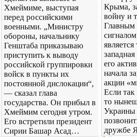
Крыма, з
Хмеймиме, выступая
войну и т
перед российскими
Главным
военными. „Министру
сигналом
обороны, начальнику
является 
Генштаба приказываю
западная
приступить к выводу
его акти
российской группировки
начала з
войск в пункты их
акции «м
постоянной дислокации“,
Если так
— сказал глава
то нынеш
государства. Он прибыл в
Украины 
Хмеймим сегодня утром.
позвонит
Его встретили президент
дружбе 
Сирии Башар Асад…