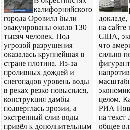
В окрестностях
калифорнийского
города Оровилл были
докладе,
эвакуированы около 130
на сайте
тысяч человек. Под
США, экс
угрозой разрушения
что амер
оказалась крупнейшая в
сильно п
стране плотина. Из-за
фигурант
проливных дождей и
напротив
снегопадов уровень воды
масштабн
в реках резко повысился,
экономик
конструкция дамбы
целом. К
подверглась эрозии, а
РИА Ново
экстренный слив воды
на текст
привёл к дополнительным
общее вл