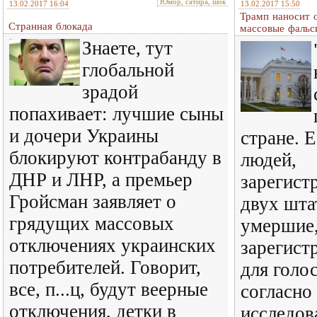
Юмор, сатира, шок
13.02.2017 16:04
13.02.2017 15:50
Трамп наносит 
Странная блокада
массовые фальс
Знаете, тут
глобальной
зрадой
попахивает: лучшие сыны
и дочери Украины
стране. 
блокируют контрабанду в
людей,
ДНР и ЛНР, а премьер
зарегист
Гройсман заявляет о
двух шта
грядущих массовых
умершие,
отключениях украинских
зарегист
потребителей. Говорит,
для голос
все, п...ц, будут веерные
согласно
отключения, детки в
исследов