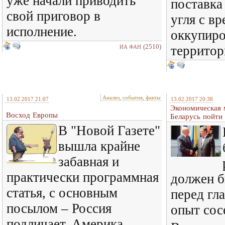
уже начали приводить
поставка
свой приговор в
угля с в
исполнение.
оккупир
(2510)
территори
ИА ФАН
Анализ, события, факты
13.02.2017 21:07
13.02.2017 20:38
Экономическая 
Восход Европы
Беларусь пойти
В "Новой Газете"
вышла крайне
забавная и
практически программная
должен б
статья, с основным
перед гл
посылом – Россия
опыт со
подличает, Америка