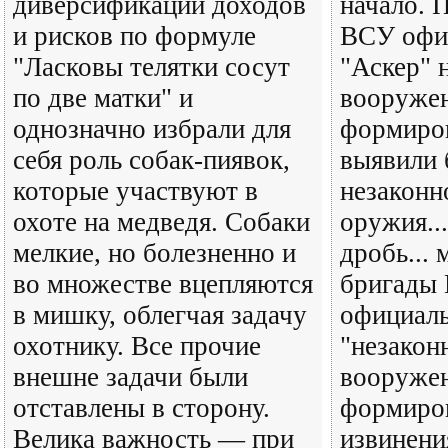
диверсификации доходов
начало. П
и рисков по формуле
ВСУ офиц
"Ласковы телятки сосут
"Аскер" 
по две матки" и
вооруже
однозначно избрали для
формиро
себя роль собак-пиявок,
выявили 
которые участвуют в
незаконн
охоте на медведя. Собаки
оружия..
мелкие, но болезненно и
дробь... 
во множестве вцепляются
бригады
в мишку, облегчая задачу
официаль
охотнику. Все прочие
"незакон
внешне задачи были
вооруже
отставлены в сторону.
формиро
Велика важность — при
извинени