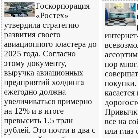
Госкорпорация
«Ростех»
утвердила стратегию
развития своего
интернет
авиационного кластера до
всевозм
2025 года. Согласно
ассортим
этому документу,
пор мног
выручка авиационных
совершат
предприятий холдинга
покупки.
ежегодно должна
касается
увеличиваться примерно
дорогост
на 12% и в итоге
Привычка
превысить 1,5 трлн
все на с
рублей. Это почти в два с
или глаз 