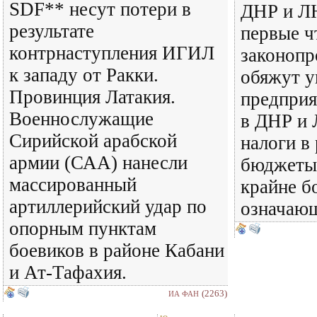
SDF** несут потери в
ДНР и Л
результате
первые ч
контрнаступления ИГИЛ
законопр
к западу от Ракки.
обяжут у
Провинция Латакия.
предприя
Военнослужащие
в ДНР и 
Сирийской арабской
налоги в
армии (САА) нанесли
бюджеты.
массированный
крайне б
артиллерийский удар по
означаю
опорным пунктам
боевиков в районе Кабани
и Ат-Тафахия.
(2263)
ИА ФАН