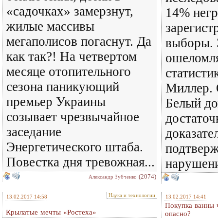
«садочках» замерзнут,
14% негр
жилые массивы
зарегист
мегаполисов погаснут. Да
выборы.
как так?! На четвертом
ошеломл
месяце отопительного
статисти
сезона паникующий
Миллер. 
премьер Украины
Белый до
созывает чрезвычайное
достаточ
заседание
доказател
Энергетического штаба.
подтвер
Повестка дня тревожная...
нарушени
(2074)
Александр Зубченко
Наука и технологии
13.02.2017 14:58
13.02.2017 14:41
Покупка ванны ч
Крылатые мечты «Ростеха»
опасно?