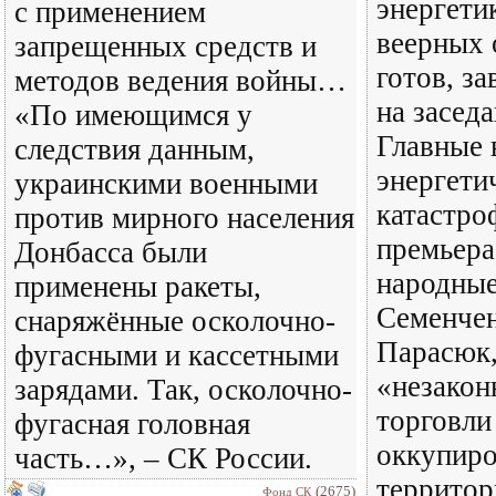
энергети
с применением
веерных 
запрещенных средств и
готов, за
методов ведения войны…
на засед
«По имеющимся у
Главные 
следствия данным,
энергети
украинскими военными
катастро
против мирного населения
премьера
Донбасса были
народные
применены ракеты,
Семенчен
снаряжённые осколочно-
Парасюк,
фугасными и кассетными
«незакон
зарядами. Так, осколочно-
торговли
фугасная головная
оккупир
часть…», – СК России.
территор
(2675)
Фонд СК