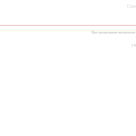
Стран
При цитировании материалов с
[
0