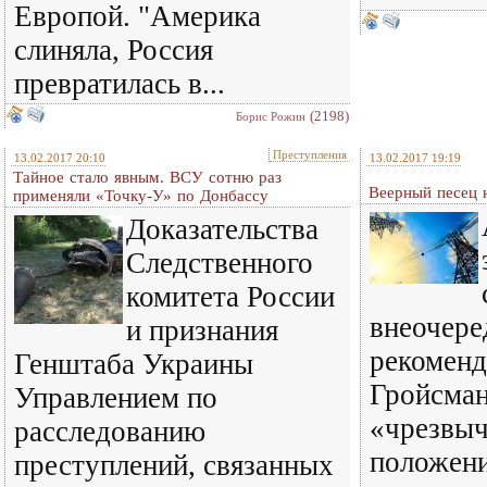
Европой. "Америка
слиняла, Россия
превратилась в...
(2198)
Борис Рожин
Преступления
13.02.2017 20:10
13.02.2017 19:19
Тайное стало явным. ВСУ сотню раз
Веерный песец 
применяли «Точку-У» по Донбассу
Доказательства
Следственного
комитета России
внеочере
и признания
рекоменд
Генштаба Украины
Гройсман
Управлением по
«чрезвы
расследованию
положени
преступлений, связанных