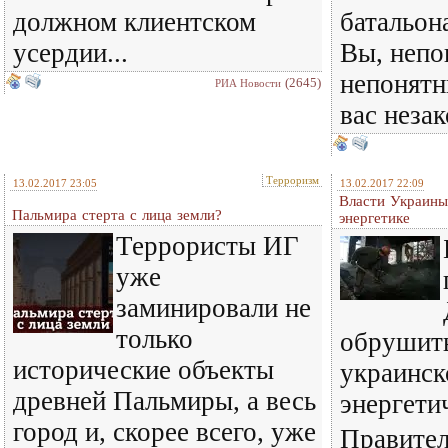
должном клиентском
батальон
усердии...
Вы, непо
непонятн
(2645)
РИА Новости
вас незак
Терроризм
13.02.2017 23:05
13.02.2017 22:09
Власти Украины
Пальмира стерта с лица земли?
энергетике
Террористы ИГ
уже
заминировали не
только
обрушить
исторические объекты
украинск
древней Пальмиры, а весь
энергети
город и, скорее всего, уже
Правител