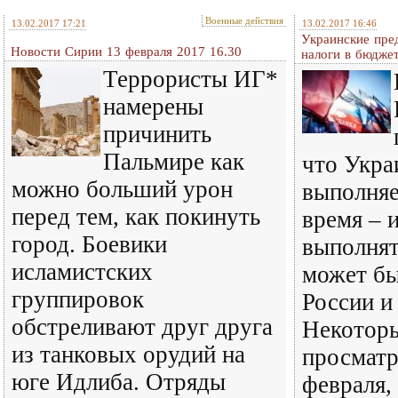
Военные действия
13.02.2017 17:21
13.02.2017 16:46
Украинские пре
Новости Сирии 13 февраля 2017 16.30
налоги в бюдже
Террористы ИГ*
намерены
причинить
Пальмире как
что Укра
можно больший урон
выполняе
перед тем, как покинуть
время – 
город. Боевики
выполнят
исламистских
может бы
группировок
России и
обстреливают друг друга
Некоторы
из танковых орудий на
просматр
юге Идлиба. Отряды
февраля,