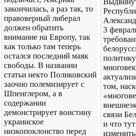
Выдвинут
закончилась, а раз так, то
Республи
правоверный либерал
Алексан
должен обратить
3 феврал
внимание на Европу, так
требован
как только там теперь
белорус
остался последний маяк
политику
свободы. В названии
многове
статьи некто Поликовский
актуализ
заочно полемизирует с
том, нас
Шпенглером, а в
«многов
содержании
внешнеэ
демонстрирует воистину
связи Бе
украинское
и что ту
низкопоклонство перед
изменить