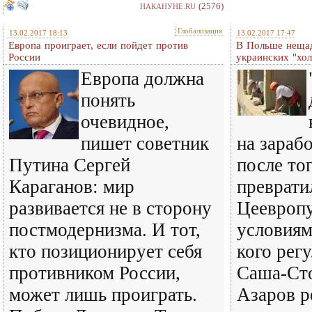
(2576)
НАКАНУНЕ.RU
Глобализация
13.02.2017 18:13
13.02.2017 17:47
Европа проиграет, если пойдет против
В Польше неща
России
украинских "хо
Европа должна
понять
очевидное,
пишет советник
на зараб
Путина Сергей
после то
Караганов: мир
преврати
развивается не в сторону
Цеевроп
постмодернизма. И тот,
условиям
кто позиционирует себя
кого рег
противником России,
Саша-Сто
может лишь проиграть.
Азаров р