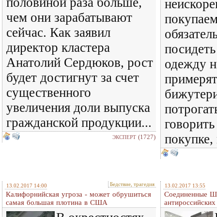
половиной раза больше,
неискоре
чем они зарабатывают
покупаем
сейчас. Как заявил
обязател
директор кластера
посидеть
Анатолий Сердюков, рост
одежду 
будет достигнут за счет
примерят
существенного
бижутер
увеличения доли выпуска
потрогат
гражданской продукции...
говорить
покупке,
(1727)
ЭКСПЕРТ
Бедствие, трагедия
13.02.2017 14:00
13.02.2017 13:55
Калифорнийская угроза - может обрушиться
Соединенные Шт
самая большая плотина в США
антироссийских