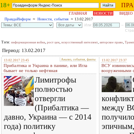
18+
ПР
ГЛАВНАЯ
НОВОСТИ
ВИДЕО
ПравдаИнформ
≈
Новости, события
≈ 13.02.2017
Или:
–
Стран
Тэги:
,
,
,
,
информационная война
рост цен
искусственный интеллект
авторское право
Трамп
Период: 13.02.2017
Анализ, события, факты
13.02.2017 23:45
13.02.2017 23:37
Прибалтика и Украина в панике, или Игла
ВСУ извинились
бывает не только нефтяная
вооруженными 
Лимитрофы
полностью
отвергли
конфликт
(Прибалтика —
между В
давно, Украина — с 2014
получило
года) политику
эпичным,