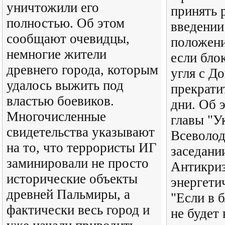
уничтожили его
принять 
полностью. Об этом
введении
сообщают очевидцы,
положени
немногие жители
если бло
древнего города, которым
угля с До
удалось выжить под
прекрати
властью боевиков.
дни. Об э
Многочисленные
главы "У
свидетельства указывают
Всеволод
на то, что террористы ИГ
заседани
заминировали не просто
Антикри
исторические объекты
энергети
древней Пальмиры, а
"Если в 
фактически весь город и
не будет