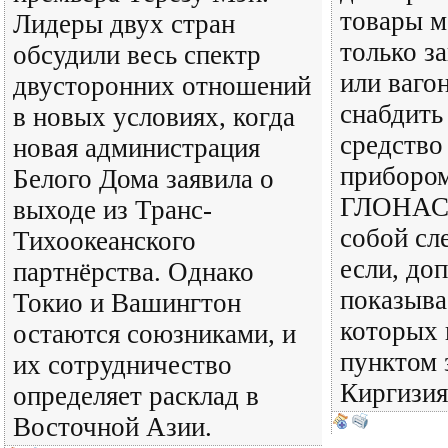
товары м
Лидеры двух стран
только з
обсудили весь спектр
или ваго
двусторонних отношений
снабдить
в новых условиях, когда
средство
новая администрация
прибором
Белого Дома заявила о
ГЛОНАСС
выходе из Транс-
собой сле
Тихоокеанского
если, до
партнёрства. Однако
показыва
Токио и Вашингтон
которых
остаются союзниками, и
пунктом 
их сотрудничество
Киргизия,
определяет расклад в
Восточной Азии.