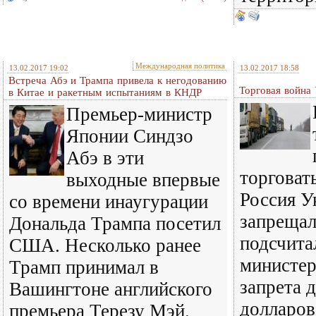
Международная политика
13.02.2017 19:02
13.02.2017 18:58
Встреча Абэ и Трампа привела к негодованию
Торговая война
в Китае и ракетным испытаниям в КНДР
Премьер-министр
Японии Синдзо
Абэ в эти
торговат
выходные впервые
Россия У
со времени инаугурации
запрещал
Дональда Трампа посетил
подсчита
США. Несколько ранее
министер
Трамп принимал в
запрета 
Вашингтоне английского
долларов
премьера Терезу Мэй.