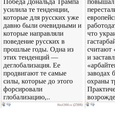
Победа Дональда Трампа
повышал 
усилила те тенденции,
перестал
которые для русских уже
европейс
давно были очевидными и
работода
которые направляли
что укра
поведение русских в
гастарба
прошлые годы. Одна из
считают 
этих тенденций —
и застав
деглобализация. Ее
«арбайте
продвигают те самые
заводах 
силы, которые до этого
охраны т
форсировали
Практиче
глобализацию,..
возрожде
(2568)
ИноСМИ.ru