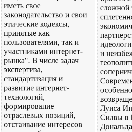
иметь свое
сложной 
законодательство и свои
сплетенн
этические кодексы,
экономич
принятые как
партнерс
пользователями, так и
идеологи
участниками интернет-
и неизбе
рынка". В числе задач
геополит
экспертиза,
сопернич
стандартизация и
Современ
развитие интернет-
особенно
технологий,
возвраще
формирование
Луиса Ин
отраслевых позиций,
Силвы в 
отстаивание интересов
Дональд