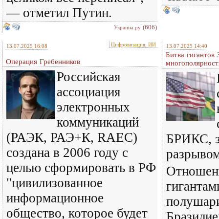
— отметил Путин.
(606)
Украина.ру
Цифровизация, ИИ
13.07.2025 16:08
13.07.2025 14:40
Битва гигантов
Операция Гребенников
многополярност
Российская
ассоциация
электронных
коммуникаций
(РАЭК, РАЭ+К, RAEC)
БРИКС, з
создана в 2006 году с
разрыво
целью сформировать в РФ
Отношен
"цивилизованное
гигантам
информационное
полушар
общество, которое будет
Бразилие