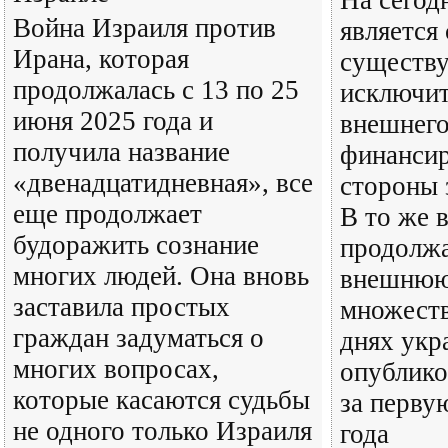
На сегод
Война Израиля против
является
Ирана, которая
существу
продолжалась с 13 по 25
исключит
июня 2025 года и
внешнег
получила название
финансир
«двенадцатидневная», все
стороны 
еще продолжает
В то же 
будоражить сознание
продолжа
многих людей. Она вновь
внешнюю
заставила простых
множеств
граждан задуматься о
днях укр
многих вопросах,
опублико
которые касаются судьбы
за перву
не одного только Израиля
года