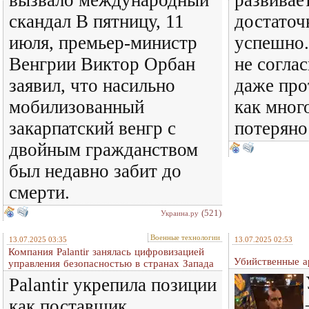
вызвало международный
развивае
скандал В пятницу, 11
достаточ
июля, премьер-министр
успешно.
Венгрии Виктор Орбан
не соглас
заявил, что насильно
даже про
мобилизованный
как мног
закарпатский венгр с
потеряно
двойным гражданством
был недавно забит до
смерти.
(521)
Украина.ру
Военные технологии
13.07.2025 03:35
13.07.2025 02:53
Компания Palantir занялась цифровизацией
Убийственные а
управления безопасностью в странах Запада
Palantir укрепила позиции
как поставщик