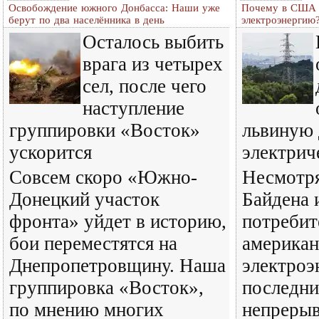
Освобождение южного Донбасса: Наши уже
Почему в США 
берут по два населённика в день
электроэнергию
Осталось выбить
врага из четырех
сел, после чего
наступление
группировки «Восток»
львиную
ускорится
электрич
Совсем скоро «Южно-
Несмотря
Донецкий участок
Байдена 
фронта» уйдет в историю,
потребит
бои переместятся на
американ
Днепропетровщину. Наша
электро
группировка «Восток»,
последни
по мнению многих
непрерыв