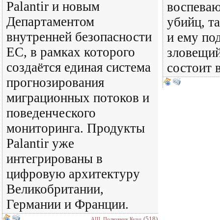
Palantir и новым
воспеваю
Департаментом
убийц, т
внутренней безопасности
и ему по
ЕС, в рамках которого
зловещий
создаётся единая система
состоит 
прогнозирования
миграционных потоков и
поведенческого
мониторинга. Продукты
Palantir уже
интегрированы в
цифровую архитектуру
Великобритании,
Германии и Франции.
(518)
АШ, Полковник Курц