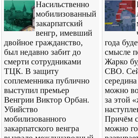
Насильственно
мобилизованный
закарпатский
венгр, имевший
двойное гражданство,
года буд
был недавно забит до
смысле п
смерти сотрудниками
Жарко бу
ТЦК. В защиту
СВО. Сей
соплеменника публично
середина 
выступил премьер
можно в
Венгрии Виктор Орбан.
за этой 
Убийство
наступле
мобилизованного
Причём с
закарпатского венгра
можно го