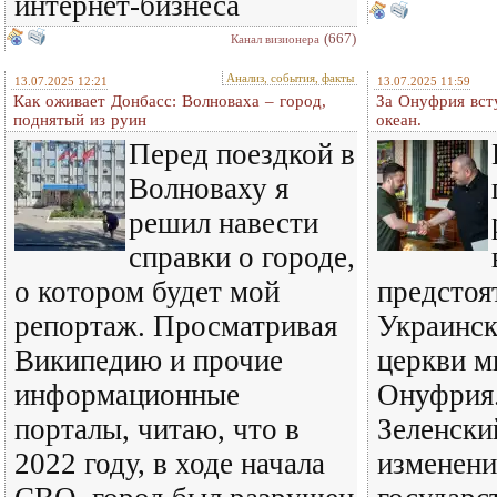
интернет-бизнеса
(667)
Канал визионера
Анализ, события, факты
13.07.2025 12:21
13.07.2025 11:59
Как оживает Донбасс: Волноваха – город,
За Онуфрия вст
поднятый из руин
океан.
Перед поездкой в
Волноваху я
решил навести
справки о городе,
о котором будет мой
предстоя
репортаж. Просматривая
Украинск
Википедию и прочие
церкви м
информационные
Онуфрия
порталы, читаю, что в
Зеленски
2022 году, в ходе начала
изменени