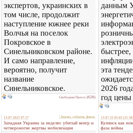
экспертов, украинских в
данным 
том числе, продолжит
энергети
наступление южнее реки
информа
Волчья на поселок
розничны
Покровское в
электроэ
Синельниковском районе.
быстрее,
И само направление,
инфляции
вероятно, получит
эта тенде
название
ожидаетс
Синельниковское.
2026 год
год цены
(628)
Свободная Пресса
Анализ, события, факты
13.07.2025 07:27
13.07.25 05:03
(21:58
Западная Украина за неделю: убитый венгр и
Купянск как нов
четвероногие жертвы мобилизации
фаза войны