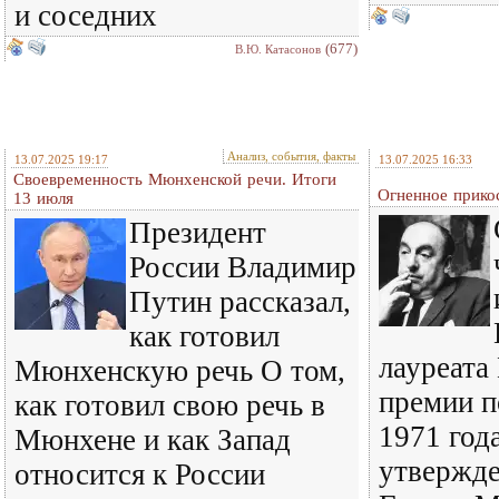
и соседних
(677)
В.Ю. Катасонов
Анализ, события, факты
13.07.2025 19:17
13.07.2025 16:33
Своевременность Мюнхенской речи. Итоги
Огненное прико
13 июля
Президент
России Владимир
Путин рассказал,
как готовил
лауреата
Мюнхенскую речь О том,
премии п
как готовил свою речь в
1971 года
Мюнхене и как Запад
утвержд
относится к России