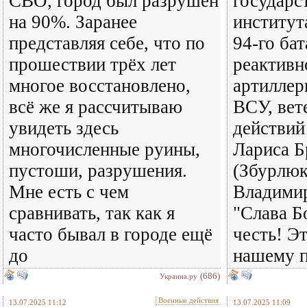
СВО, город был разрушен
государс
на 90%. Заранее
институт
представляя себе, что по
94-го бат
прошествии трёх лет
реактивн
многое восстановлено,
артиллер
всё же я рассчитываю
ВСУ, вет
увидеть здесь
действий
многочисленные руины,
Лариса Б
пустоши, разрушения.
(Збурлюк
Мне есть с чем
Владимир
сравнивать, так как я
"Слава Б
часто бывал в городе ещё
честь! Э
до
нашему п
(686)
Украина.ру
Военные действия
13.07.2025 11:12
13.07.2025 11:09