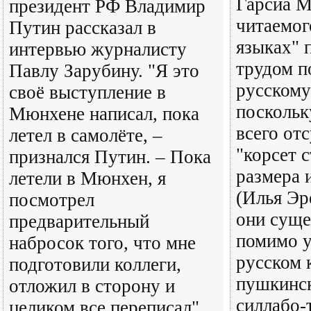
Гарсиа М
президент РФ Владимир
читаемог
Путин рассказал в
языках" 
интервью журналисту
трудом п
Павлу Зарубину. "Я это
русскому
своё выступление в
поскольк
Мюнхене написал, пока
всего от
летел в самолёте, –
"корсет 
признался Путин. – Пока
размера 
летели в Мюнхен, я
(Илья Эре
посмотрел
они суще
предварительный
помимо у
набросок того, что мне
русском 
подготовили коллеги,
пушкинс
отложил в сторону и
силлабо-
целиком все переписал",