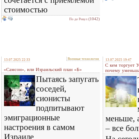
сочетается с приемлемой
стоимостью
(1042)
По де Ревул
Военные технологии
13.07.2025 22:33
13.07.2025 19:47
С кем торгует 
«Самсон», или Израильский план «Б»
почему уменьша
Пытаясь запугать
соседей,
сионисты
подпитывают
эмиграционные
меньше, 
настроения в самом
– все бо
Израиле