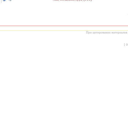
При цитировании материалов с
[
0