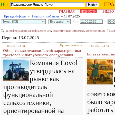
18+
ПР
ГЛАВНАЯ
НОВОСТИ
ВИДЕО
ПравдаИнформ
≈
Новости, события
≈ 13.07.2025
Или:
–
Тэги:
,
,
,
,
информационная война
рост цен
искусственный интеллект
авторское право
Трамп
Период: 13.07.2025
Промышленность
13.07.2025 23:38
13.07.2025 23:33
Обзор сельхозтехники Lovol: характеристики
Богатая колхозн
тракторов и погрузочного оборудования
Компания Lovol
утвердилась на
рынке как
производитель
советско
функциональной
было зар
сельхозтехники,
работать
ориентированной на