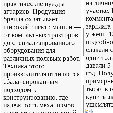
на лично
практические нужды
участке.
аграриев. Продукция
коммента
бренда охватывает
зарплата
широкий спектр машин —
у жены 1
от компактных тракторов
подсобно
до специализированного
сдавали с
оборудования для
одни тол
различных полевых работ.
давали 5
Техника этого
год. Пол
производителя отличается
примерны
сбалансированным
тысяч в 
подходом к
купить ав
конструированию, где
ущемлять
надежность механизмов