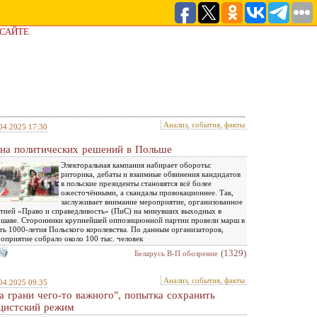
 САЙТЕ
Анализ, события, факты
04.2025 17:30
на политических решений в Польше
Электоральная кампания набирает обороты:
риторика, дебаты и взаимные обвинения кандидатов
в польские президенты становятся всё более
ожесточёнными, а скандалы провокационнее. Так,
заслуживает внимание мероприятие, организованное
тией «Право и справедливость» (ПиС) на минувших выходных в
шаве. Сторонники крупнейшей оппозиционной партии провели марш в
ть 1000-летия Польского королевства. По данным организаторов,
оприятие собрало около 100 тыс. человек
(1329)
Беларусь В-П обозрение
Анализ, события, факты
04.2025 09:35
а грани чего-то важного", попытка сохранить
цистский режим