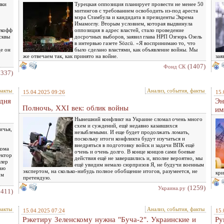
лки
Турецкая оппозиция планирует провести не менее 50
митингов с требованием освободить из-под ареста
мэра Стамбула и кандидата в президенты Экрема
Имамоглу. Вторым условием, которая выдвинула
ткофф
оппозиция в адрес властей, стало проведение
сквы
досрочных выборов, заявил глава НРП Озгюрь Озель
в интервью газете Sözcü. «Я воспринимаю то, что
де он
было сделано властями, как объявление войны. Мы
же отвечаем так, как принято на войне.
зая
(1407)
Фонд СК
1337)
факты
Анализ, события, факты
15.04.2025 09:26
15.
дня
Эн
Полночь, XXI век: облик войны
им
Нынешний конфликт на Украине сломал очень много
схем и суждений, ещё недавно казавшихся
ичья,
незыблемыми. И еще будет продолжать ломать,
поскольку итоги конфликта будут изучаться и
внедряться в подготовку войск и задачи ВПК ещё
кома
очень и очень долго. В конце концов сами боевые
ектор
действия ещё не завершились и, вполне вероятно, мы
алер
ещё увидим немало сюрпризов Я, не будучи военным
аю
экспертом, на сколько-нибудь полное обобщение итогов, разумеется, не
кри
ом
претендую.
(1259)
Украина.ру
1411)
факты
Анализ, события, факты
15.04.2025 07:24
15.
Рэкетиру Зеленскому нужна "Буча-2". Украинские и
Ру