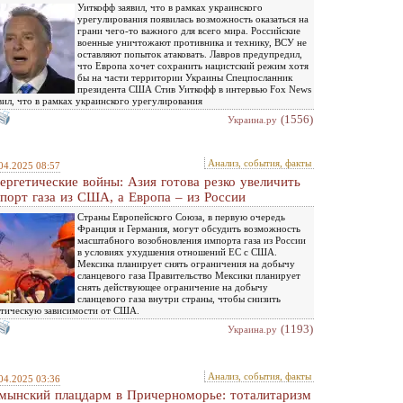
Уиткофф заявил, что в рамках украинского
урегулирования появилась возможность оказаться на
грани чего-то важного для всего мира. Российские
военные уничтожают противника и технику, ВСУ не
оставляют попыток атаковать. Лавров предупредил,
что Европа хочет сохранить нацистский режим хотя
бы на части территории Украины Спецпосланник
президента США Стив Уиткофф в интервью Fox News
вил, что в рамках украинского урегулирования
(1556)
Украина.ру
Анализ, события, факты
04.2025 08:57
ергетические войны: Азия готова резко увеличить
порт газа из США, а Европа – из России
Страны Европейского Союза, в первую очередь
Франция и Германия, могут обсудить возможность
масштабного возобновления импорта газа из России
в условиях ухудшения отношений ЕС с США.
Мексика планирует снять ограничения на добычу
сланцевого газа Правительство Мексики планирует
снять действующее ограничение на добычу
сланцевого газа внутри страны, чтобы снизить
тическую зависимости от США.
(1193)
Украина.ру
Анализ, события, факты
04.2025 03:36
мынский плацдарм в Причерноморье: тоталитаризм