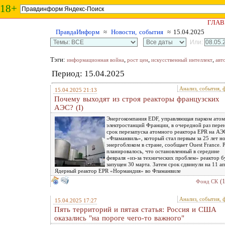
18+
ГЛАВ
ПравдаИнформ
≈
Новости, события
≈ 15.04.2025
Или:
Тэги:
,
,
,
информационная война
рост цен
искусственный интеллект
авт
Период: 15.04.2025
Анализ, события, 
15.04.2025 21:13
Почему выходят из строя реакторы французских
АЭС? (I)
Энергокомпания EDF, управляющая парком ато
электростанций Франции, в очередной раз пере
срок перезапуска атомного реактора EPR на АЭ
«Фламанвиль», который стал первым за 25 лет н
энергоблоком в стране, сообщает Ouest France. 
планировалось, что остановленный в середине
февраля «из-за технических проблем» реактор б
запущен 30 марта. Затем срок сдвинули на 11 ап
Ядерный реактор EPR «Нормандия» во Фламанвиле
(
Фонд СК
Анализ, события, 
15.04.2025 17:27
Пять территорий и пятая статья: Россия и США
оказались "на пороге чего-то важного"