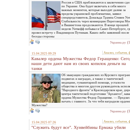
Россия и США приближаются к заключению сде
по Украине. Она будет включать в себя много
важных моментов, которые выходят далеко за
пределы украинской проблематики, заявил
спецпредставитель Дональда Трампа Стивен Уи
Стабильность через коммерцию Переговоры Мо
и Вашингтона продолжаются. В конце прошлой
недели Уиткофф побывал в Санкт-Петербурге, г
провел встречу с Владимиром Путиным. Каких-либо заявлений после
беседы стороны
(
Украина.ру
Анализ, события, 
15.04.2025 09:29
Кавалер ордена Мужества Федор Геращенко: Сего
наши дети дают нам из своих копилок деньги на
танки
Об эвакуации гражданских из Курского пригран
подвигах и наградах, а также о тактической
медицине, гуманитарной помощи, усталости
общества и многом другом руководитель испол
"Народного фронта" в Краснодарском крае, дир
центра тактической подготовки "Архангел", кав
ордена Мужества Федор Геращенко. — Предлаг
начать с главного. За что тебя наградили орден
Мужества?
(
Украина.ру
Анализ, события, 
15.04.2025 07:26
"Служить будут все". Хунвейбины Ермака убили