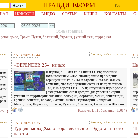
ПРАВДИНФОРМ
Рег
НАЯ
НОВОСТИ
ВИДЕО
СТАТЬИ
КНИГИ
КОНТАКТЫ
О
–
Одна страница
,
,
,
,
,
,
орское право
Трамп
Путин
Зеленский
Украина
русский язык
терроризм
факты
Анализ, события, факты
15.04.2025 17:44
15.
«DEFENDER 25»: начало
Це
В период с 11 мая по 24 июня т.г. Европейским
мных
командованием США спланировано проведение
несла
серии учений ВС США в Европе «DEFENDER 25».
С
Отметим, что мероприятие состоит из трех этапов.
овым
Так, с 10 апреля т.г. США приступили к переброске и
Ранее
развертыванию сил и средств для участия в серии
пар
учений на территории Албании, Болгарии, Хорватии, Чехии, Финляндии,
Вар
удет
Греции, Венгрии, Косово, Латвии, Литвы, Черногории, Северной
чес
реля.
Македонии, Норвегии, Польши, Румынии, Словакии, Словении и Швеции.
мер
(1307)
Беларусь В-П обозрение
1495)
факты
Анализ, события, факты
15.04.2025 17:25
15.
Турция: молодёжь отворачивается от Эрдогана и его
"Н
партии
на