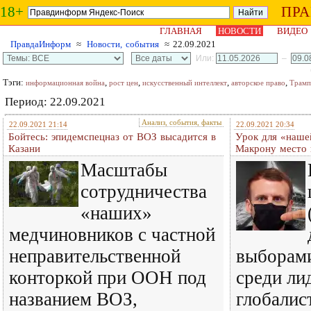
18+
ПР
ГЛАВНАЯ
НОВОСТИ
ВИДЕО
ПравдаИнформ
≈
Новости, события
≈ 22.09.2021
Или:
–
Тэги:
,
,
,
,
информационная война
рост цен
искусственный интеллект
авторское право
Трамп
Период: 22.09.2021
Анализ, события, факты
22.09.2021 21:14
22.09.2021 20:34
Бойтесь: эпидемспецназ от ВОЗ высадится в
Урок для «нашей
Казани
Макрону место 
Масштабы
сотрудничества
«наших»
медчиновников с частной
неправительственной
выборами
конторкой при ООН под
среди ли
названием ВОЗ,
глобалис