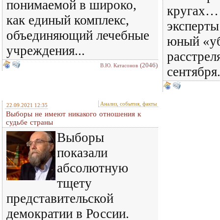
понимаемой в широко,
кругах…
как единый комплекс,
эксперты
объединяющий лечебные
юный «уб
учреждения...
расстрел
(2046)
В.Ю. Катасонов
сентября.
Анализ, события, факты
22.09.2021 12:35
Выборы не имеют никакого отношения к
судьбе страны
Выборы
показали
абсолютную
тщету
представительской
демократии в России.