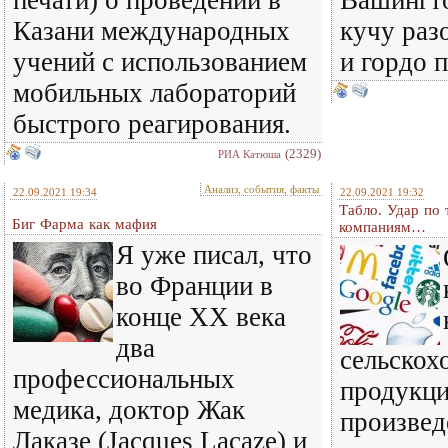
печати) о проведении в
Вашингто
Казани международных
кучу ра
учений с использованием
и гордо п
мобильных лабораторий
быстрого реагирования.
(2329)
РИА Катюша
Анализ, события, факты
22.09.2021 19:34
22.09.2021 19:32
Табло. Удар по
Биг Фарма как мафия
компаниям…
Я уже писал, что
во Франции в
конце ХХ века
два
сельскох
профессиональных
продукци
медика, доктор Жак
произвед
Лаказе (Jacques Lacaze) и