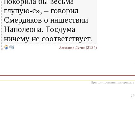
покорила бы весьма
глупую-с», – говорил
Смердяков о нашествии
Наполеона. Госдума
ничему не соответствует.
(2134)
Александр Дугин
2
При цитировании материалов с
[
0