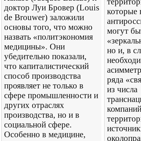
территор
доктор Луи Бровер (Louis
которые 
de Brouwer) заложили
антиросс
основы того, что можно
могут бы
назвать «политэкономия
«зеркаль
медицины». Они
но и, в с
убедительно показали,
необходи
что капиталистический
асимметр
способ производства
ряда «св
проявляет не только в
из числа
сфере промышленности и
транснац
других отраслях
компаний
производства, но и в
территор
социальной сфере.
источник
Особенно в медицине,
околопра