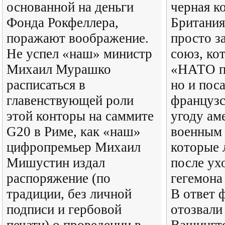
основанной на деньги
черная 
Фонда Рокфеллера,
Британия
поражают воображение.
просто з
Не успел «наш» министр
союз, ко
Михаил Мурашко
«НАТО п
расписаться в
но и пос
главенствующей роли
французс
этой конторы на саммите
угоду ам
G20 в Риме, как «наш»
военным 
цифропремьер Михаил
которые 
Мишустин издал
после ух
распоряжение (по
гегемона
традиции, без личной
В ответ 
подписи и гербовой
отозвали