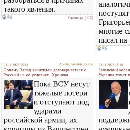
разобраться в причинах
аналогич
такого явления.
поступят
(412)
Украина.ру
Григорье
многие с
писал на
Анализ, события, факты
24.11.2025 15:18
24.11.2025 15:16
Почему Запад вынужден договариваться с
Зеленский кобен
Россией на её условиях. Хроника
Украина хочет 
Пока ВСУ несут
тяжелые потери
и отступают под
ударами
российской армии, их
поддержи
кураторы из Вашингтона
американ