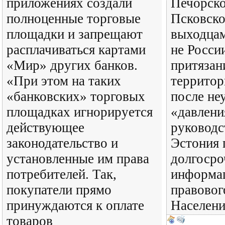
приложениях создали
Печорско
полноценные торговые
Псковско
площадки и запрещают
выходцам
расплачиваться картами
не Росси
«Мир» других банков.
притязан
«При этом на таких
территор
«банковских» торговых
после не
площадках игнорируется
«давлени
действующее
руководс
законодательство и
Эстония 
установленные им права
долгосро
потребителей. Так,
информа
покупатели прямо
правовог
принуждаются к оплате
Населен
товаров