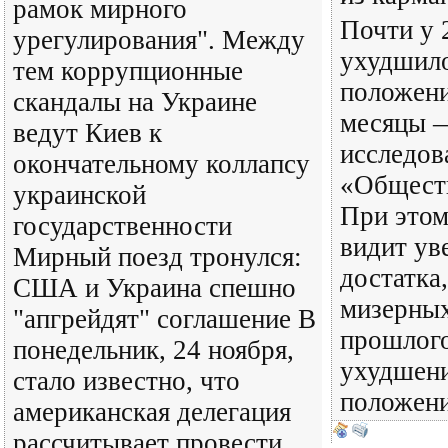
рамок мирного
Почти у 
урегулирования". Между
ухудшило
тем коррупционные
положени
скандалы на Украине
месяцы 
ведут Киев к
исследов
окончательному коллапсу
«Обществ
украинской
При этом
государственности
видит ув
Мирный поезд тронулся:
достатка
США и Украина спешно
мизерных
"апгрейдят" соглашение В
прошлого
понедельник, 24 ноября,
ухудшени
стало известно, что
положен
американская делегация
рассчитывает провести