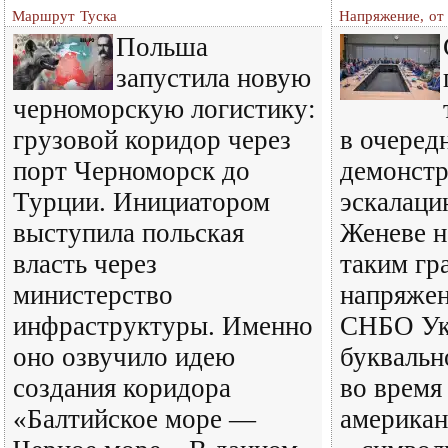
Маршрут Туска
Напряжение, от
Польша
запустила новую
черноморскую логистику:
грузовой коридор через
в очеред
порт Черноморск до
демонстр
Турции. Инициатором
эскалаци
выступила польская
Женеве н
власть через
таким гр
министерство
напряжен
инфраструктуры. Именно
СНБО Ук
оно озвучило идею
буквальн
создания коридора
во время
«Балтийское море —
американ