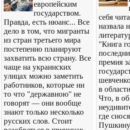
европейским
государством.
себя чи
Правда, есть нюанс... Все
назвала 
дело в том, что мигранты
литерату
из стран третьего мира
"Книга г
постепенно планируют
последни
захватить всю страну. Все
премия з
чаще на украинских
государс
улицах можно заметить
шевченко
работников, которые ни
в област
то что "державною" не
Что, в о
говорят — они вообще
неудивите
знают только несколько
где снос
русских слов. Стоит
Пушкину,