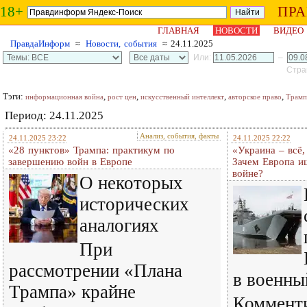
18+
ПР
ГЛАВНАЯ
НОВОСТИ
ВИДЕО
ПравдаИнформ
≈
Новости, события
≈ 24.11.2025
Или:
–
Стран
Тэги:
,
,
,
,
информационная война
рост цен
искусственный интеллект
авторское право
Трамп
Период: 24.11.2025
Анализ, события, факты
24.11.2025 23:22
24.11.2025 22:22
«28 пунктов» Трампа: практикум по
«Украина – всё,
завершению войн в Европе
Зачем Европа и
войне?
О некоторых
исторических
аналогиях
При
рассмотрении «Плана
в военны
Трампа» крайне
Коммент