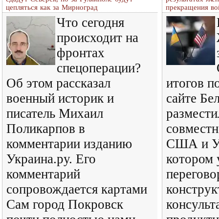
цепляться как за Мирноград
прекращения в
Что сегодня
происходит на
фронтах
спецоперации?
Об этом рассказал
итогов по
военный историк и
сайте Бе
писатель Михаил
размести
Поликарпов в
совместн
комментарии изданию
США и У
Украина.ру. Его
котором 
комментарий
перегово
сопровождается картами
конструк
Сам город Покровск
консульт