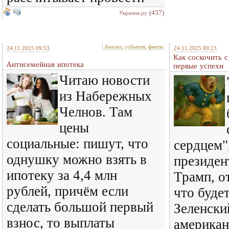
(457)
Украина.ру
Анализ, события, факты
24.11.2025 09:53
24.11.2025 09:23
Как соскочить с
Антисемейная ипотека
первые успехи
Читаю новости
из Набережных
Челнов. Там
цены
социальные: пишут, что
сердцем"
однушку можно взять в
президе
ипотеку за 4,4 млн
Трамп, о
рублей, причём если
что буде
сделать большой первый
Зеленски
взнос, то выплаты
американ