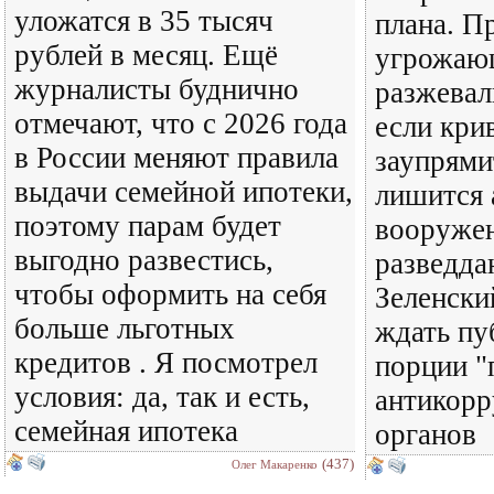
уложатся в 35 тысяч
плана. П
рублей в месяц. Ещё
угрожающ
журналисты буднично
разжевал
отмечают, что с 2026 года
если кри
в России меняют правила
заупрями
выдачи семейной ипотеки,
лишится 
поэтому парам будет
вооруже
выгодно развестись,
разведда
чтобы оформить на себя
Зеленски
больше льготных
ждать пу
кредитов . Я посмотрел
порции "
условия: да, так и есть,
антикор
семейная ипотека
органов
(437)
Олег Макаренко