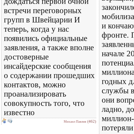
дождаться первой очной
закончил
встречи переговорных
мобилиза
групп в Швейцарии И
и кончаю
теперь, когда у нас
фронте. 
появились официальные
заявленн
заявления, а также вполне
начале 2
достоверные
потенциа
инсайдерские сообщения
миллиона
о содержании прошедших
годных д
контактов, можно
службы в
проанализировать
они вопр
совокупность того, что
ладно, д
известно
миллион
(462)
Михаил Павлив
потеряли