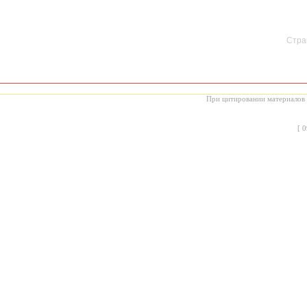
Стран
При цитировании материалов с
[
0