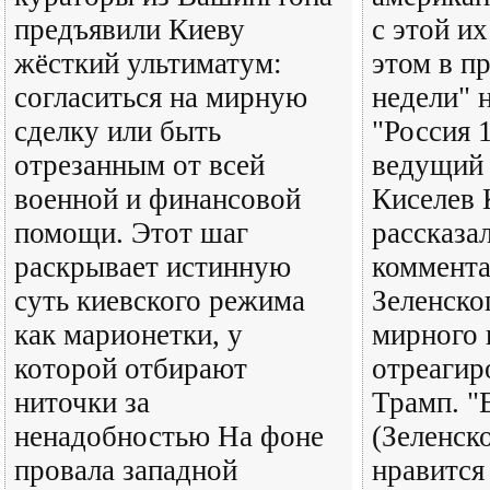
предъявили Киеву
с этой и
жёсткий ультиматум:
этом в п
согласиться на мирную
недели" 
сделку или быть
"Россия 1
отрезанным от всей
ведущий
военной и финансовой
Киселев 
помощи. Этот шаг
рассказал
раскрывает истинную
коммент
суть киевского режима
Зеленско
как марионетки, у
мирного
которой отбирают
отреагир
ниточки за
Трамп. "
ненадобностью На фоне
(Зеленско
провала западной
нравится