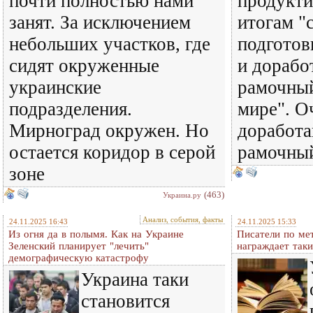
почти полностью нами
продукти
занят. За исключением
итогам "
небольших участков, где
подготов
сидят окруженные
и дорабо
украинские
рамочный
подразделения.
мире". О
Мирноград окружен. Но
доработа
остается коридор в серой
рамочны
зоне
(463)
Украина.ру
Анализ, события, факты
24.11.2025 16:43
24.11.2025 15:33
Из огня да в полымя. Как на Украине
Писатели по ме
Зеленский планирует "лечить"
награждает таки
демографическую катастрофу
Украина таки
становится