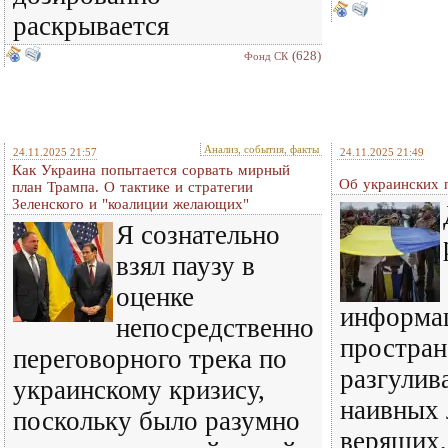
раскрывается
(628)
Фонд СК
Анализ, события, факты
24.11.2025 21:57
24.11.2025 21:49
Как Украина попытается сорвать мирный
Об украинских 
план Трампа. О тактике и стратегии
Зеленского и "коалиции желающих"
Я сознательно
взял паузу в
оценке
информа
непосредственно
простран
переговорного трека по
разгулив
украинскому кризису,
наивных 
поскольку было разумно
верящих,