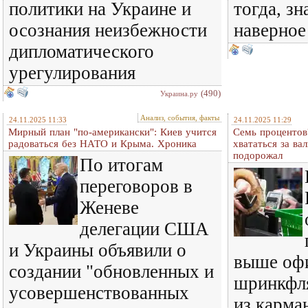
политики на Украине и
тогда, зн
осознания неизбежности
наверное
дипломатического
урегулирования
(490)
Украина.ру
Анализ, события, факты
24.11.2025 11:33
24.11.2025 11:29
Мирный план "по-американски": Киев учится
Семь процентов
радоваться без НАТО и Крыма. Хроника
хвататься за ва
подорожал
По итогам
переговоров в
Женеве
делегации США
и Украины объявили о
выше офи
создании "обновленных и
шринкфл
усовершенствованных
из карма