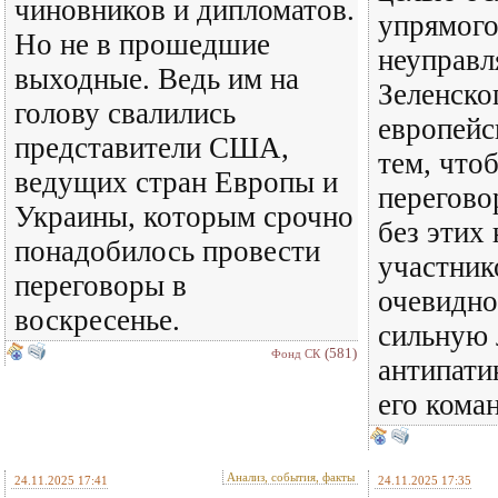
чиновников и дипломатов.
упрямого
Но не в прошедшие
неуправл
выходные. Ведь им на
Зеленског
голову свалились
европейс
представители США,
тем, что
ведущих стран Европы и
перегово
Украины, которым срочно
без этих
понадобилось провести
участник
переговоры в
очевидно
воскресенье.
сильную
(581)
Фонд СК
антипати
его коман
Анализ, события, факты
24.11.2025 17:41
24.11.2025 17:35