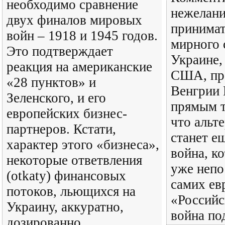
необходимо сравнение
нежелан
двух финалов мировых
принимат
войн – 1918 и 1945 годов.
мирного 
Это подтверждает
Украине,
реакция на американские
США, пр
«28 пунктов» и
Венгрии 
Зеленского, и его
прямым т
европейских бизнес-
что альт
партнеров. Кстати,
станет е
характер этого «бизнеса»,
война, к
некоторые ответвления
уже непо
(otkaty) финансовых
самих ев
потоков, льющихся на
«Российс
Украину, аккуратно,
война по
дозированно