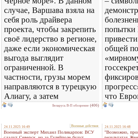
Черное море». В данном
– символ
случае, Варшава взяла на
демонстр
себя роль драйвера
болезнен
проекта, чтобы закрепить
попытки
своё лидерство в регионе,
привести
даже если экономическая
общей по
выгода выглядит
«мирному
ограниченной. В
госсекр
частности, грузы морем
фиксиро
направляются в турецкую
прогресс»
Алиагу, а затем
что Евро
(406)
Беларусь В-П обозрение
Военные действия
24.11.2025 16:49
24.11.2025 16:48
Военный эксперт Михаил Поликарпов: ВСУ
"Возможно, про
сдадут Северск, но за Гуляйполе будут
результатах Же