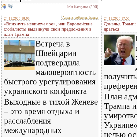
(506)
Polit Navigator
Анализ, события, факты
24.11.2025 18:06
24.11.2025 17:55
«Впихнуть невпихуемое», или Европейские
Дональд Трамп:
глобалисты выдвинули свои предложения в
драться
план Трампа
Встреча в
Швейцарии
подтвердила
маловероятность
получить
быстрого урегулирования
префере
украинского конфликта
План адм
Выходные в тихой Женеве
Трампа и
– это время отдыха и
умиротв
расслабления
Украине»
международных
целью ос