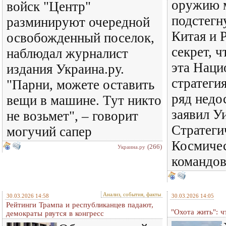
оружию 
войск "Центр"
подстегн
разминируют очередной
Китая и 
освобожденный поселок,
секрет, ч
наблюдал журналист
эта Наци
издания Украина.ру.
стратеги
"Парни, можете оставить
ряд недо
вещи в машине. Тут никто
заявил У
не возьмет", – говорит
Стратеги
могучий сапер
Космиче
(266)
Украина.ру
командо
Анализ, события, факты
30.03.2026 14:58
30.03.2026 14:05
Рейтинги Трампа и республиканцев падают,
"Охота жить": ч
демократы рвутся в конгресс