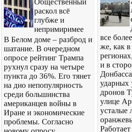
Общественный
раскол всё
глубже и
непримиримее
все более
В Белом доме – разброд и
же, как в
шатание. В очередном
регионах
опросе рейтинг Трампа
и в стор
рухнул сразу на четыре
Донбасса
пункта до 36%. Его тянет
ударных 
на дно непопулярность
дронов Т
среди большинства
улице Ар
американцев войны в
усталые 
Иране и экономические
оранжевы
проблемы. Согласно
Работает
новому опросу