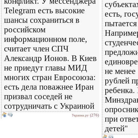
конфликт. У мессенджера
субъекта
Telegram есть высокие
есть, гос
шансы сохраниться в
пытается 
российском
Например
информационном поле,
студенче
считает член СПЧ
предлож
Александр Ионов. В Киев
единовр
не приедут главы МИД
не менее
многих стран Евросоюза:
рублей п
есть дела поважнее Иран
ребенка.
призвал соседей не
Минздрав
сотрудничать с Украиной
опросник
(276)
Украина.ру
при отве
детей"