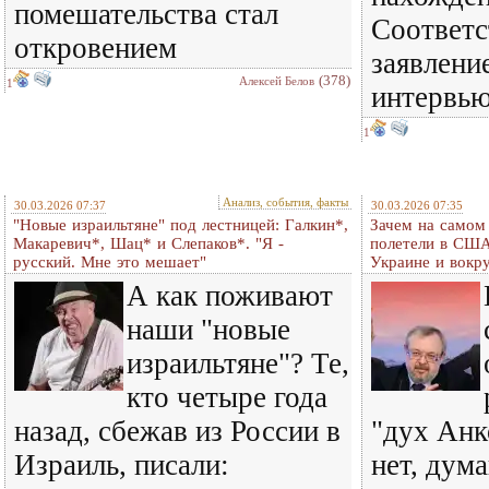
помешательства стал
Соответ
откровением
заявление
(378)
Алексей Белов
1
интервью
1
Анализ, события, факты
30.03.2026 07:37
30.03.2026 07:35
"Новые израильтяне" под лестницей: Галкин*,
Зачем на самом
Макаревич*, Шац* и Слепаков*. "Я -
полетели в США
русский. Мне это мешает"
Украине и вокр
А как поживают
наши "новые
израильтяне"? Те,
кто четыре года
назад, сбежав из России в
"дух Анк
Израиль, писали:
нет, дум