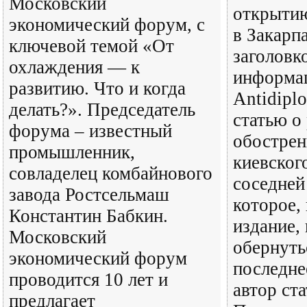
Московский
открытию
экономический форум, с
в Закарп
ключевой темой «От
заголовк
охлаждения — к
информа
развитию. Что и когда
Antidipl
делать?». Председатель
статью о
форума – известный
обостре
промышленник,
киевског
совладелец комбайнового
соседней
завода Ростсельмаш
которое, 
Константин Бабкин.
издание,
Московский
обернуть
экономический форум
последне
проводится 10 лет и
автор ст
предлагает