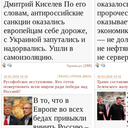
Дмитрий Киселев По его
оказалос
словам, антироссийские
пророчес
санкции оказались
оказывае
европейцам себе дороже,
экономик
с Украиной запутались и
— не дол
надорвались. Ушли в
не нефтя
самоизоляцию.
не серве
(288)
Украина.ру
Анализ, события, факты
30.03.2026 10:19
30.03.2026 10:16
Русофобское исступление. Кто готов
Трамп составляе
пожертвовать всем миром ради победы над
Зеленского жалу
Россией?
В то, что в
Европе во всех
бедах привыкли
винить Россию –