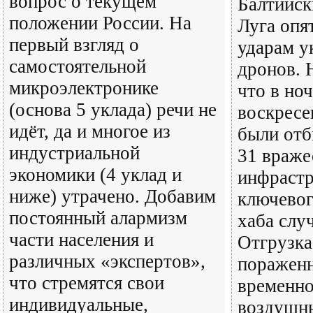
вопрос о текущем
Балтийск
положении России. На
Луга опя
первый взгляд о
ударам у
самостоятельной
дронов. 
микроэлектронике
что в но
(основа 5 уклада) речи не
воскресе
идёт, да и многое из
были отб
индустриальной
31 враже
экономики (4 уклад и
инфрастр
ниже) утрачено. Добавим
ключевог
постоянный алармизм
хаба слу
части населения и
Отгрузка
различных «экспертов»,
пораженн
что стремятся свои
временно
индивидуальные,
воздушны