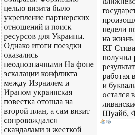
ближнево
целью визита было
государс
укрепление партнерских
произошл
отношений и поиск
недели п
ресурсов для Украины.
на жизнь
Однако итоги поездки
RT Стива
оказались
получил 
неоднозначными На фоне
результат
эскалации конфликта
работая 
между Израилем и
и буквал
Ираном украинская
остался 
повестка отошла на
ливански
второй план, а сам визит
Шуайб, 
сопровождался
скандалами и жесткой