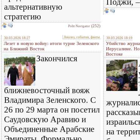
Поджи, –
альтернативную
стратегию
(252)
Polit Navigator
Анализ, события, факты
30.03.2026 18:27
30.03.2026 18:19
Лезет в новую войну: итоги турне Зеленского
Убийство журна
на Ближний Восток
Иерусалиме. Но
Востоке
Закончился
ближневосточный вояж
Владимира Зеленского. С
журналис
26 по 29 марта он посетил
рассказы
Саудовскую Аравию и
израильс
Объединенные Арабские
на терри
Эмираты. Формально