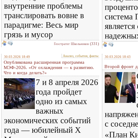
внутренние проблемы
проценто
транслировать вовне в
система
парадигме: Весь мир
является
грязь и мусор
надежны
(331)
Геостратег Школьников
Анализ, события, факты
30.03.2026 18:49
30.03.2026 18:43
Опубликована расширенная программа
Второй фронт д
МЭФ-2026. «От охлаждения — к развитию.
Что и когда делать?»
7 и 8 апреля 2026
года пройдет
одно из самых
важных
напряже
экономических событий
с соседн
года — юбилейный X
«План Ки