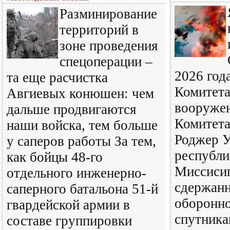
Разминирование
территорий в
зоне проведения
спецоперации –
2026 год
та еще расчистка
Комитета
Авгиевых конюшен: чем
вооружен
дальше продвигаются
Комитета
наши войска, тем больше
Роджер У
у саперов работы За тем,
республи
как бойцы 48-го
Миссисип
отдельного инженерно-
сдержан
саперного батальона 51-й
оборонно
гвардейской армии в
спутника
составе группировки