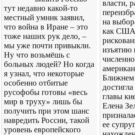
власти, 
тут недавно какой-то
переизбр
местный умник заявил,
на выбор
что война в Иране – это
как США 
тоже наших рук дело, –
рискован
мы уже почти привыкли.
изъятию 
Ну что возьмёшь с
численно
больных людей? Но когда
американ
я узнал, что некоторые
Ближнем
особенно отбитые
достигла
русофобы готовы «весь
главы ки
мир в труху» лишь бы
Елена Зе
получить при этом шанс
призналас
навредить России, такой
ее супруг
уровень европейского
нахожден