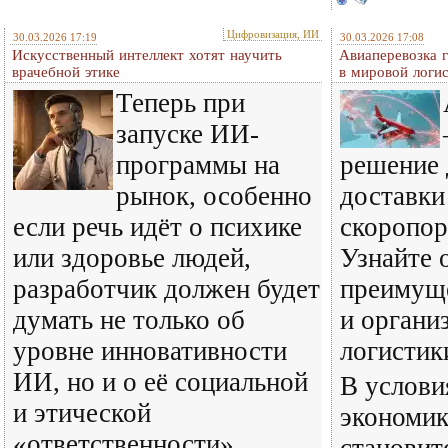
Цифровизация, ИИ
30.03.2026 17:19
30.03.2026 17:08
Искусственный интеллект хотят научить
Авиаперевозка г
врачебной этике
в мировой логи
Теперь при
запуске ИИ-
программы на
решение 
рынок, особенно
доставки
если речь идёт о психике
скоропор
или здоровье людей,
Узнайте 
разработчик должен будет
преимуще
думать не только об
и органи
уровне инновативности
логистик
ИИ, но и о её социальной
В услови
и этической
экономик
«ответственности».