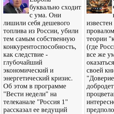
буквально сходит
с ума. Они
лишили себя дешевого
известен
топлива из России, убили
провалом
тем самым собственную
теории "
конкурентоспособность,
(где Рос
как следствие -
все же у
глубочайший
оказатьс
экономический и
своей кн
энергетический кризис.
"Доверие
Об этом в программе
добродет
"Вести недели" на
процвета
телеканале "Россия 1"
интерес
рассказал ее ведущий
предполо