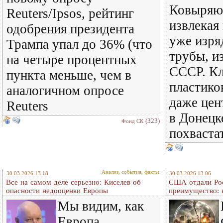
Ковыряют
Reuters/Ipsos, рейтинг
извлекая
одобрения президента
уже изря
Трампа упал до 36% (что
трубы, и
на четыре процентных
СССР. К
пункта меньше, чем в
пластико
аналогичном опросе
даже цен
Reuters
в Донецк
(323)
Фонд СК
похваста
Анализ, события, факты
30.03.2026 13:18
30.03.2026 13:06
Все на самом деле серьезно: Киселев об
США отдали Рос
опасности недооценки Европы
преимущество: 
Мы видим, как
Европа