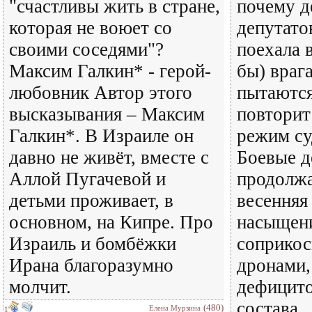
"счастливы жить в стране,
почему д
которая не воюет со
депутато
своими соседями"?
поехала в
Максим Галкин* - герой-
бы) враг
любовник Автор этого
пытаются
высказывания – Максим
повторит
Галкин*. В Израиле он
режим су
давно не живёт, вместе с
Боевые д
Аллой Пугачевой и
продолжа
детьми проживает, в
весенняя
основном, на Кипре. Про
насыщени
Израиль и бомбёжки
соприкос
Ирана благоразумно
дронами,
молчит.
дефицито
состава
(480)
Елена Мурзина
1