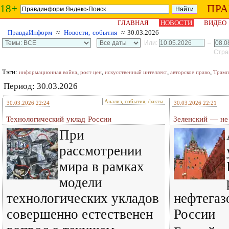
18+
ПР
ГЛАВНАЯ
НОВОСТИ
ВИДЕО
ПравдаИнформ
≈
Новости, события
≈ 30.03.2026
Или:
–
Стран
Тэги:
,
,
,
,
информационная война
рост цен
искусственный интеллект
авторское право
Трамп
Период: 30.03.2026
Анализ, события, факты
30.03.2026 22:24
30.03.2026 22:21
Технологический уклад России
Зеленский — не
При
рассмотрении
мира в рамках
модели
технологических укладов
нефтегаз
совершенно естественен
России