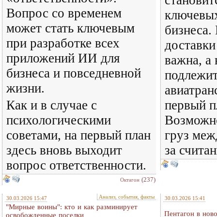
становит
Вопрос со временем
ключевых
может стать ключевым
бизнеса.
при разработке всех
доставки
приложений ИИ для
важна, а
бизнеса и повседневной
подлежит
жизни.
авиатран
Как и в случае с
первый п
психологическими
Возможно
советами, на первый план
груз меж
здесь вновь выходит
за счита
вопрос ответственности.
(237)
Октагон
Анализ, события, факты
30.03.2026 15:47
30.03.2026 15:41
"Мирные воины": кто и как разминирует
Пентагон в нов
освобожденные поселки