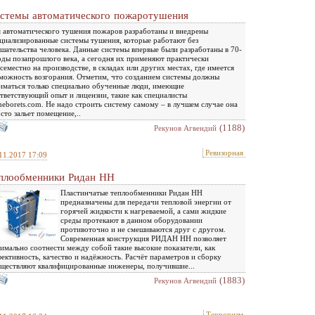
стемы автоматического пожаротушения
 автоматического тушения пожаров разработаны и внедрены
циализированные системы тушения, которые работают без
шательства человека. Данные системы впервые были разработаны в 70-
оды позапрошлого века, а сегодня их применяют практически
семестно на производстве, в складах или других местах, где имеется
можность возгорания. Отметим, что созданием системы должны
иматься только специально обученные люди, имеющие
тветствующий опыт и лицензии, такие как специалисты
eborets.com. Не надо строить систему самому – в лучшем случае она
сто зальет помещение,..
(1188)
Рекунов Агвендий
Ревизорная
11.2017 17:09
плообменники Ридан НН
Пластинчатые теплообменники Ридан НН
предназначены для передачи тепловой энергии от
горячей жидкости к нагреваемой, а сами жидкие
среды протекают в данном оборудовании
противоточно и не смешиваются друг с другом.
Современная конструкция РИДАН НН позволяет
имально соотнести между собой такие высокие показатели, как
ективность, качество и надёжность. Расчёт параметров и сборку
ществляют квалифицированные инженеры, получившие...
(1883)
Рекунов Агвендий
Терроризм