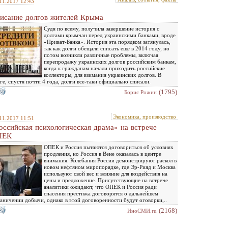
11.2017 12:43
исание долгов жителей Крыма
Судя по всему, получила завершение история с
долгами крымчан перед украинскими банками, вроде
«Приват-Банка». История эта порядком затянулась,
так как долги обещали списать еще в 2014 году, но
потом возникли различные проблемы, включая
перепродажу украинских долгов российским банкам,
когда к гражданам начали приходить российские
коллекторы, для взимания украинских долгов. В
ге, спустя почти 4 года, долги все-таки официально списали.
(1795)
Борис Рожин
Экономика, производство
11.2017 11:51
оссийская психологическая драма» на встрече
ПЕК
ОПЕК и Россия пытаются договориться об условиях
продления, но Россия в Вене оказалась в центре
внимания. Колебания России демонстрируют раскол в
новом нефтяном миропорядке, где Эр-Рияд и Москва
используют свой вес и влияние для воздействия на
цены и предложение. Присутствующие на встрече
аналитики ожидают, что ОПЕК и Россия ради
спасения престижа договорятся о дальнейшем
аничении добычи, однако в этой договоренности будут оговорки,..
(2168)
ИноСМИ.ru