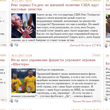
30.11.2017 16:31
30.
Рекс порвал Госдеп: во внешней политике США идут
Ба
массовые зачистки
го
Знаете ли вы, что госсекретарь США Рекс Тиллерсон
-
закрыл в своем ведомстве целый отдел по
а» с
координации санкций, наложенных на множество
государств? Произошло это еще в октябре. Но какой
там отдел, если разгромлен, по сути, весь Госдеп,
который хотят лишить двух тысяч кадровых ставок.
ову.
Как же это мы будем жить при сокращенной версии
американской дипломатии? Скорее всего, жить будем
хорошо, да и самой Америке от станет только лучше.
тих
2159)
(2745)
Дмитрий Косырев
тория
Спорт
30.11.2017 15:59
30.
она
Из-за чего украинские фашисты угрожают игрокам
Ба
«Шахтера»
В д
шли
Свобода по-украински…
ави
ом в
Украинский фашист сказал знаменательную фразу:
исп
„Вы находитесь на Украине, и если у вас есть хоть
Еги
сь
малейшее желание высказать хоть какую-то позицию
пре
рос в
против чего-то украинского, то вы или поедете из
баз
…
этой страны, или с вами будет решен вопрос. И
сто
вопрос с вами будут решать не МВД, не силовые
Дог
структуры, а мы, украинцы“. „То есть ты мне и
про
команде угрожаешь?“ – уточнил футболист. „Да“, – ответил фашист.
2787)
(2635)
Черная Молния
факты
Анализ, события, факты