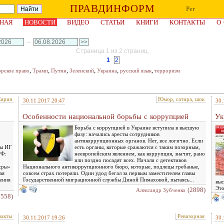
ПРАВДИНФОРМ
Рег
НАЯ
НОВОСТИ
ВИДЕО
СТАТЬИ
КНИГИ
КОНТАКТЫ
О
–
Страница 1 из 2 страниц.
1
2
,
,
,
,
,
,
орское право
Трамп
Путин
Зеленский
Украина
русский язык
терроризм
ирия
Юмор, сатира, шок
30.11.2017 20:47
30.
Особенности национальной борьбы с коррупцией
Ук
Борьба с коррупцией в Украине вступила в высшую
фазу: начались аресты сотрудников
антикоррупционных органов. Нет, все логично. Если
пы ИГ
есть органы, которые сражаются с таким позорным,
РФ:
неевропейским явлением, как коррупция, значит, рано
или поздно посадят всех. Начали с детективов
сры»
Национального антикоррупционного бюро, которые, подлецы гребаные,
ая
совсем страх потеряли. Один удод бегал за первым заместителем главы
ения
Государственной миграционной службы Диной Пимаховой, пытаясь...
выс
Это
(2898)
Александр Зубченко
2558)
факты
Ревизорная
30.11.2017 19:26
30.