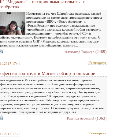
Г "Меджлис" - история вымогательства и
тенёрства
Несмотря на то, что Шарий уже рассказал, как всё
происходило на самом деле, американские рупоры
пропаганды «BBC», «Голос Америки» и
«Крым.Реалии» продолжают рассказывать про
«погибшую в застенках кровавой гэбни татарскую
правозащитницу», «погибла от рук ФСБ» и
ийство оккупантами». Поэтому придётся развить эту тему снова. С
ента своего создания ОПГ «Меджлис крымско-татарского народа»
ествовала исключительно для рейдерских захватов...
(2489)
Александр Роджерс
Ревизорная
11.2017 17:44
офессия водителя в Москве: обзор и описание
ота водителем в Москве требует от человека высокого уровня
фессионализма и ответственности. Сегодня квалифицированные
циалисты нужны логистическим компаниям, фирмам-перевозчикам,
изводственным предприятиям, службам такси и т.д. Что нужно для
о, чтобы устроиться водителем? В первую очередь это умение и
ание работать с автомобилем. Работодатели отдают предпочтение
дидатам, которые могут не только водить машину, но и хорошо
бираются в том, как она устроена. Основной документ – водительское
стоверение. Ещё нужен опыт вождения от двух лет.
(1363)
Рекунов Агвендий
Ревизорная
11.2017 17:28