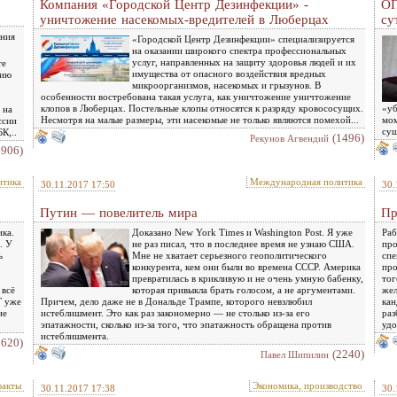
Компания «Городской Центр Дезинфекции» -
ОП
уничтожение насекомых-вредителей в Люберцах
су
ения
«Городской Центр Дезинфекции» специализируется
на оказании широкого спектра профессиональных
услуг, направленных на защиту здоровья людей и их
те
имущества от опасного воздействия вредных
нию
микроорганизмов, насекомых и грызунов. В
особенности востребована такая услуга, как уничтожение уничтожение
клопов в Люберцах. Постельные клопы относятся к разряду кровососущих.
«уб
 на
Несмотря на малые размеры, эти насекомые не только являются помехой...
мом
ссии
сущ
К,..
(1496)
Рекунов Агвендий
2906)
итика
Международная политика
30.11.2017 17:50
30.
Путин — повелитель мира
Пр
ика.
Доказано New York Times и Washington Post. Я уже
Раб
. У
не раз писал, что в последнее время не узнаю США.
про
ь
Мне не хватает серьезного геополитического
спе
конкурента, кем они были во времена СССР. Америка
про
превратилась в крикливую и не очень умную бабенку,
тог
 всё
которая привыкла брать голосом, а не аргументами.
жел
Г уже
Причем, дело даже не в Дональде Трампе, которого невзлюбил
кан
ие
истеблишмент. Это как раз закономерно — не столько из-за его
раз
эпатажности, сколько из-за того, что эпатажность обращена против
удо
истеблишмента.
2620)
(2240)
Павел Шипилин
факты
Экономика, производство
30.11.2017 17:38
30.