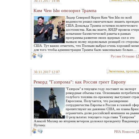
30.11.2017 14:46
Ким Чен Ын опозорил Трампа
Лидер Северной Кореи Ким Чен Ын по всей
видимости решил окончательно лишить президе
США Дональда Трампа остатков политического
достоинства. Как вы знаете, КНДР провела очер
испытание баллистической ракеты в рамках
программы развития своих ядерных сил и это
вызвало волну недовольных реакций со стороны
США. Тут важно отметить, что Пхеньян выбрал очень хороший моме
для того чтобы администрации Трампа было максимально больно…
(
Руслан Осташко
Экономика, произво
30.11.2017 12:07
Рекорд "Газпрома": как Россия греет Европу
"Газпром" в текущем году поставит на экспорт
рекордные объемы газа. Основными потребител
голубого топлива по-прежнему выступают стра
Евросоюза. Получается, что расширению
сотрудничества Европы и России в газовой сфер
препятствуют ни давление США, ни планы Брюс
ограничить долю российской компании на рынке
О результатах текущего года глава "Газпрома"
Алексей Миллер во вторник вечером доложил президенту Владимиру
Путину.
(
РИА Новости