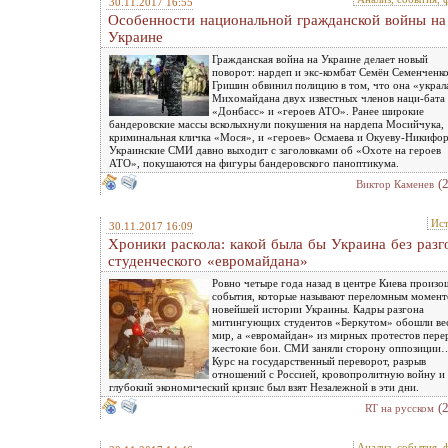
30.11.2017 16:55
Особенности национальной гражданcкой войны на
Украине
Гражданская война на Украине делает новый
поворот: нардеп и экс-комбат Семён Семенченко
Гришин обвинил полицию в том, что она «украл
Михомайдана двух известных членов наци-бата
«Донбасс» и «героев АТО». Ранее широкие
бандеровские массы всколыхнули покушения на нардепа Мосийчука,
криминальная кличка «Мося», и «героев» Осмаева и Окуеву-Никифор
Украинские СМИ давно выходит с заголовками об «Охоте на героев
АТО», покушаются на фигуры бандеровского паноптикума.
(
Виктор Каменев
Ис
30.11.2017 16:09
Хроники раскола: какой была бы Украина без разг
студенческого «евромайдана»
Ровно четыре года назад в центре Киева произо
события, которые называют переломным момент
новейшей истории Украины. Кадры разгона
митингующих студентов «Беркутом» обошли ве
мир, а «евромайдан» из мирных протестов пере
жестокие бои. СМИ заняли сторону оппозиции
Курс на государственный переворот, разрыв
отношений с Россией, кровопролитную войну и
глубокий экономический кризис был взят Незалежной в эти дни.
(
RT на русском
Анализ, события, 