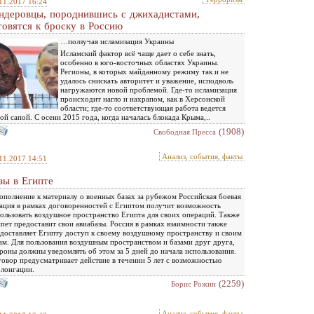
11.2017 16:24
ндеровцы, породнившись с джихадистами,
товятся к броску в Россию
…ползучая исламизация Украины
Исламский фактор всё чаще дает о себе знать,
особенно в юго-восточных областях Украины.
Регионы, в которых майданному режиму так и не
удалось снискать авторитет и уважение, исподволь
нагружаются новой проблемой. Где-то исламизация
происходит нагло и нахрапом, как в Херсонской
области; где-то соответствующая работа ведется
ой сапой. С осени 2015 года, когда началась блокада Крыма,..
(1908)
Свободная Пресса
Анализ, события, факты
11.2017 14:51
зы в Египте
ополнение к материалу о военных базах за рубежом Российская боевая
ация в рамках договоренностей с Египтом получит возможность
ользовать воздушное пространство Египта для своих операций. Также
пет предоставит свои авиабазы. Россия в рамках взаимности также
доставляет Египту доступ к своему воздушному пространству и своим
ам. Для пользования воздушным пространством и базами друг друга,
роны должны уведомлять об этом за 5 дней до начала использования.
овор предусматривает действие в течении 5 лет с возможностью
лонгации.
(2259)
Борис Рожин
Анализ, события, факты