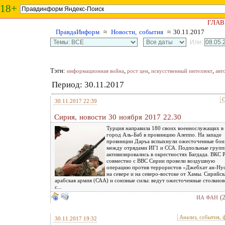
18+
ГЛАВ
ПравдаИнформ
≈
Новости, события
≈ 30.11.2017
Или:
Тэги:
,
,
,
информационная война
рост цен
искусственный интеллект
авт
Период: 30.11.2017
С
30.11.2017 22:39
Сирия, новости 30 ноября 2017 22.30
Турция направила 180 своих военнослужащих в
город Аль-Баб в провинцию Алеппо. На западе
провинции Даръа вспыхнули ожесточенные бои
между отрядами ИГ1 и ССА. Подпольные груп
активизировались в окрестностях Багдада. ВКС 
совместно с ВВС Сирии провели воздушную
операцию против террористов «Джебхат ан-Ну
на севере и на северо-востоке от Хамы. Сирийск
арабская армия (САА) и союзные силы: ведут ожесточенные столкнов
с...
(
ИА ФАН
Анализ, события, 
30.11.2017 19:32