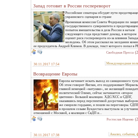
Запад готовит в России госпереворот
Российские сенаторы обсудят пути предотвращ
украинского сценария в стране
Временная комиссия Совета Федерации по защи
государственного суверенитета и предотвраще
попыток вмешательства в дела России в начале
следующего года представит доклад, в котором
оценит риск госпереворота из-за влияния Запада
молодежь. Об этом рассказал на заседании коми
ее председатель Андрей Климов. В докладе, текст которого попал в РБ
(
Свободная Пресса
Международная пол
30.11.2017 17:54
Возвращение Европы
Европа начинает искать выход из санкционного туп
Об этом говорит Янглан, его поддерживает Меркель
главной немецкой «матушки», не желающей покидат
политический Олимп, сейчас начинается «второе
цветение» Большой коалиции. ХДС/ХСС и СДПГ,
оказавшись перед перспективой досрочных выборов
же смирили гордыню, и пошли на переговоры. СДП
в прошлом созыве Бундестага выступала за улучшен
отношений с Москвой, а коалиция с СвДП и...
(
Ростислав Ищенко
Анализ, события, 
30.11.2017 17:38