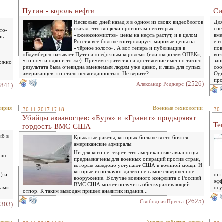
Путин - король нефти
Си
Несколько дней назад я в одном из своих видеоблогов
Для
о
сказал, что вопреки прогнозам некоторых
спе
то-
«лжеэкономистов» цены на нефть растут, и в целом
вме
нь
Россия всё больше контролирует мировые цены на
е г
«чёрное золото». А вот теперь и публикация в
пов
«Блумберг» называет Путина «нефтяным королём» (или «королем ОПЕК»,
воз
что почти одно и то же). Причём стратегия на достижение именно такого
зан
можно
результата была очевидна вменяемым людям уже давно, и лишь для тупых
соо
американцев это стало неожиданностью. Не верите?
Ogn
про
(2526)
Александр Роджерс
2841)
ирия
Военные технологии
30.11.2017 17:18
30.
Убийцы авианосцев: «Буря» и «Гранит» продырявят
Те
гордость ВМС США
иб в
Крылатые ракеты, которых больше всего боятся
американские адмиралы
Ни для кого не секрет, что американские авианосцы
аш-
предназначены для военных операций против стран,
которые заведомо уступают США в военной мощи. И
которые используют далеко не самое совершенное
) и
опт
вооружение. В случае военного конфликта с Россией
в
эфф
ВМС США может получить обескураживающий
Шам»
осу
отпор. К таким выводам пришел аналитик издания...
(2625)
Свободная Пресса
2303)
факты
Анализ, события, факты