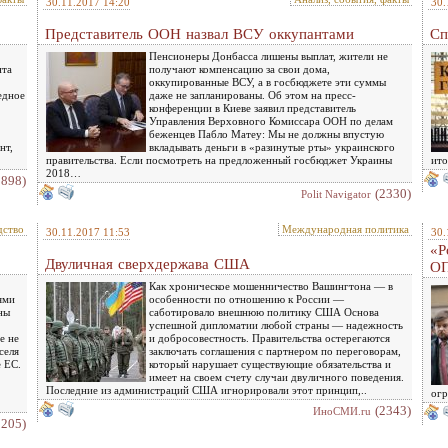
30.11.2017 14:20
30.
Представитель ООН назвал ВСУ оккупантами
Сп
Пенсионеры Донбасса лишены выплат, жители не
нта
получают компенсацию за свои дома,
оккупированные ВСУ, а в госбюджете эти суммы
едное
даже не запланированы. Об этом на пресс-
конференции в Киеве заявил представитель
Управления Верховного Комиссара ООН по делам
беженцев Пабло Матеу: Мы не должны впустую
нт,
вкладывать деньги в «разинутые рты» украинского
правительства. Если посмотреть на предложенный госбюджет Украины
ито
2018…
2898)
(2330)
Polit Navigator
дство
Международная политика
30.11.2017 11:53
30.
«Р
Двуличная сверхдержава США
О
Как хроническое мошенничество Вашингтона — в
ями
особенности по отношению к России —
ны
саботировало внешнюю политику США Основа
успешной дипломатии любой страны — надежность
е не
и добросовестность. Правительства остерегаются
селя
заключать соглашения с партнером по переговорам,
 ЕС.
который нарушает существующие обязательства и
имеет на своем счету случаи двуличного поведения.
Последние из администраций США игнорировали этот принцип,..
огр
(2343)
ИноСМИ.ru
2205)