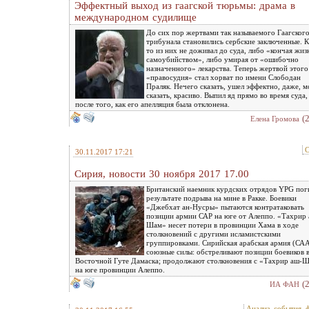
Эффектный выход из гаагской тюрьмы: драма в
международном судилище
До сих пор жертвами так называемого Гаагског
трибунала становились сербские заключенные. К
то из них не доживал до суда, либо «кончая жиз
самоубийством», либо умирая от «ошибочно
назначенного» лекарства. Теперь жертвой этого
«правосудия» стал хорват по имени Слободан
Праляк. Нечего сказать, ушел эффектно, даже, 
сказать, красиво. Выпил яд прямо во время суда,
после того, как его апелляция была отклонена.
(
Елена Громова
С
30.11.2017 17:21
Сирия, новости 30 ноября 2017 17.00
Британский наемник курдских отрядов YPG пог
результате подрыва на мине в Ракке. Боевики
«Джебхат ан-Нусры» пытаются контратаковать
позиции армии САР на юге от Алеппо. «Тахрир 
Шам» несет потери в провинции Хама в ходе
столкновений с другими исламистскими
группировками. Сирийская арабская армия (САА
союзные силы: обстреливают позиции боевиков 
Восточной Гуте Дамаска; продолжают столкновения с «Тахрир аш-
на юге провинции Алеппо.
(
ИА ФАН
Анализ, события, 