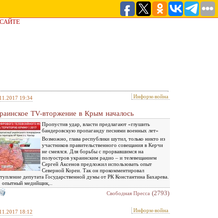
 САЙТЕ
Информ-война
11.2017 19:34
раинское TV-вторжение в Крым началось
Пропустив удар, власти предлагают «глушить
бандеровскую пропаганду песнями военных лет»
Возможно, глава республики шутил, только никто из
участников правительственного совещания в Керчи
не смеялся. Для борьбы с прорвавшимся на
полуостров украинским радио – и телевещанием
Сергей Аксенов предложил использовать опыт
Северной Кореи. Так он прокомментировал
тупление депутата Государственной думы от РК Константина Бахарева.
 опытный медийщик,..
(2793)
Свободная Пресса
Информ-война
11.2017 18:12