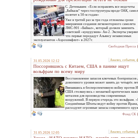
С. Детенышев: «Если исправлять все недочеты
„Байкала“ через госструктуры вроде ОАК, самол
полетит к 50-м годам»
Уже в третий раз за три года отложены сроки
завершения создания легкомоторного самолета
ЛМС-901 «Байкал», который должен заменить
советский «кукурузник» Ан-2. Эксперты уверяю
что первые передадут Альянсу независимых
эксплуатантов «Аэрохимфлот» в 2027г.
Свободная Пресса
Анализ, события, 
31.05.2026 12:12
Поссорившись с Китаем, США в панике ищут
вольфрам по всему миру
Восстановление запасов ключевых боеприпасов 
довоенного уровня может занять до четырёх ле
Ввязавшись в бесперспективную войну против И
США столкнулись с нехваткой критических важ
металлов для производства современных
вооружений. В первую очередь это вольфрам. 
Соединённые Штаты ведут войну против Ирана,
расходуют огромные запасы современного ору
Фонд СК
Анализ, события, 
31.05.2026 12:05