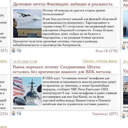
Ба
Дроновые мечты Финляндии: амбиции и реальность
Ар
Почему ей никогда не удастся создать армию
беспилотников?
ру,
В мае был достигнут важный для финской оборонной
диная
промышленности компромисс. Европарламент и
страны-члены ЕС согласовали так называемый пакет
упрощения оборонной готовности. Теперь больше
оят
европейских денег пойдет не на бумаги и
ская
бюрократию, а на реальные боевые проекты.
не
Приоритет получили дроновые системы, сенсоры и разведка,
рус
кибербезопасность и производство боеприпасов.
(187)
(176)
Фонд СК
факты
Анализ, события, факты
31.05.2026 11:00
31.
Рынок порешал: почему Соединенные Штаты
Уд
остались без критически важного для ВПК металла
В США идут "отчаянные поиски" вольфрама для
шоп
пополнения исчерпавшихся запасов различных ракет:
м
от крылатых до зенитных, а также бронебойных
еперь
снарядов, сообщает NBC News Ежегодно США
а к
импортируют 6 тыс. тонн вольфрама и ранее главным
поставщиком для них был Китай, но на фоне
ывший
торговой войны между Вашингтоном и Пекином
н в
китайские власти ограничили поставки данного
цел
ение
металла.
под
(233)
(207)
Украина.ру
факты