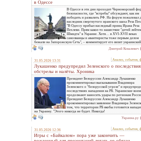
в Одессе
В Одессе в эти дни проходит Черноморский фо
безопасности, где "ястребы" обсуждают, как им
победить и развалить РФ. На форум пожаловал 
наследник свергнутого иранского шаха Реза Пе
"В Одессу прибыл наследный принц Ирана Реза
Пехлеви. Прям какое-то нашествие "детей лейте
Шмидта" в Украине. Хотя… в XVI-XVII веках
самозванцы и авантюристы тоже первым делом
бежали на Запорожскую Сечь", – комментирует его визит украинский
Дмитрий Ковалевич
Анализ, события, 
31.05.2026 13:31
Лукашенко предупредил Зеленского о последствия
обстрелы и налёты. Хроника
Президент Белоруссии Александр Лукашенко
прокомментировал высказывания Владимира
Зеленского о "белорусской угрозе" и предупред
последствиях нападения на РБ. Украинские вое
продолжают наносить удары по регионам Росси
Президент Белоруссии Александр Лукашенко
прокомментировал заявление Владимира Зеленск
том, что территории РБ якобы готовится нападе
на Украину. "Этого никогда не будет. Никогда!
Украина.ру
Анализ, события, 
31.05.2026 12:36
Игры с «Байкалом» пора уже закончить —
рожденный для презентаций летать не обязан