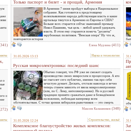
Только паспорт и билет - и прощай, Армения
ко
рум
В Армении 7 июня пройдут выборы в Национальное
собрание. Как готовится к предстоящему
даже
волеизъявлению народа действующая власть и какие
хлеви
щупальца тянутся в Армению из Европы и США?
Больше всех старается сейчас нынешний премьер
нанта
Никол Пашинян, чья цель – любой ценой удержать
власть. В этом ему стараются помочь "десанты"
зарубежных политиков. "Венская опера" Ну что ж,
повторяется история
быт
(341)
(411)
Елена Мурзина
факты
Наука и технологии
31.05.2026 13:13
31.
х,
Пр
Русская микроэлектроника: последний шанс
ав
Обычно говорят, что РФ уже не сможет создать
производство своих микросхем и процессоров. А кто
не глаголет сего публично, именно так про себя
ил о
зачастую думает. Дескать, отстали навсегда и вечно
нные
теперь станем зависеть от ввоза микроэлектроники
и
(или, по С. Лему, интеллектроники). Но в русской
традиции принято сражаться даже в безнадёжном
ого о
положении, побеждая наперекор всем
ние
обстоятельствам. С точки зрения либералов-рыночников — это смерть
объ
(348)
Максим Калашников
(272)
факты
Строительство, жильё
31.05.2026 12:24
31.
Комплексное благоустройство жилых комплексов:
За
инженерный подход
оч