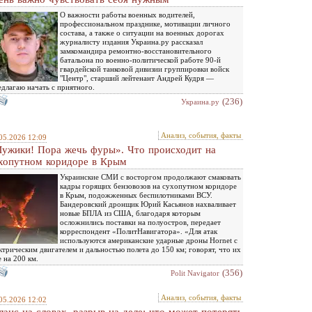
О важности работы военных водителей,
профессиональном празднике, мотивации личного
состава, а также о ситуации на военных дорогах
журналисту издания Украина.ру рассказал
замкомандира ремонтно-восстановительного
батальона по военно-политической работе 90-й
гвардейской танковой дивизии группировки войск
"Центр", старший лейтенант Андрей Кудря —
длагаю начать с приятного.
(236)
Украина.ру
Анализ, события, факты
05.2026 12:09
ужики! Пора жечь фуры». Что происходит на
хопутном коридоре в Крым
Украинские СМИ с восторгом продолжают смаковать
кадры горящих бензовозов на сухопутном коридоре
в Крым, подожженных беспилотниками ВСУ.
Бандеровский дронщик Юрий Касьянов нахваливает
новые БПЛА из США, благодаря которым
осложнились поставки на полуостров, передает
корреспондент «ПолитНавигатора». «Для атак
используются американские ударные дроны Hornet с
ктрическим двигателем и дальностью полета до 150 км; говорят, что их
 на 200 км.
(356)
Polit Navigator
Анализ, события, факты
05.2026 12:02