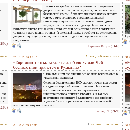
Плотная застройка жилых комплексов превращает
ет
дворы в транзитные зоны парковок, лишая жителей
безопасной среды. Асфальтовые поля аккумулируют
тепло, а отсутствие продуманной ливневой
канализации приводит к затоплению пешеходных
маршрутов после каждого дождя. Комплексное
благоустройство придомовой территории решает проблему хаотичного
т,
трафика и деградации грунта. Грамотный подход требует проектировать
дворы по принципу функционального разделения, где инженерная
Пре
подготовка
(290)
(166)
Караваев Игорь
факты
Анализ, события, факты
31.05.2026 12:11
31.
«Евроимпотенты, завалите хлебало!», или Чей
«М
беспилотник прилетел в Румынию?
су
до
С каждым днём европейцы все больше втягиваются в
т
украинский конфликт
рана,
Сегодня беспилотники ВСУ летают почти над всеми
ных
соседними европейскими странами. Они стали
восприниматься как часть современного
«Пока
милитаристского пейзажа Европы, к которому
 они
постепенно привыкает большинство европейских
жия
лидеров. Только при этом они вместе с киевской
эле
властью почему-то обвиняют
(236)
уже
(269)
Фонд СК
факты
Военные технологии
31.05.2026 12:04
31.