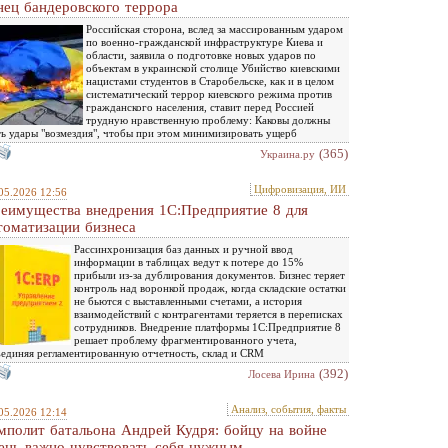
нец бандеровского террора
Российская сторона, вслед за массированным ударом
по военно-гражданской инфраструктуре Киева и
области, заявила о подготовке новых ударов по
объектам в украинской столице Убийство киевскими
нацистами студентов в Старобельске, как и в целом
систематический террор киевского режима против
гражданского населения, ставит перед Россией
трудную нравственную проблему: Каковы должны
ь удары "возмездия", чтобы при этом минимизировать ущерб
(365)
Украина.ру
Цифровизация, ИИ
05.2026 12:56
еимущества внедрения 1С:Предприятие 8 для
томатизации бизнеса
Рассинхронизация баз данных и ручной ввод
информации в таблицах ведут к потере до 15%
прибыли из-за дублирования документов. Бизнес теряет
контроль над воронкой продаж, когда складские остатки
не бьются с выставленными счетами, а история
взаимодействий с контрагентами теряется в переписках
сотрудников. Внедрение платформы 1С:Предприятие 8
решает проблему фрагментированного учета,
единяя регламентированную отчетность, склад и CRM
(392)
Лосева Ирина
Анализ, события, факты
05.2026 12:14
мполит батальона Андрей Кудря: бойцу на войне
ень важно чувствовать себя нужным