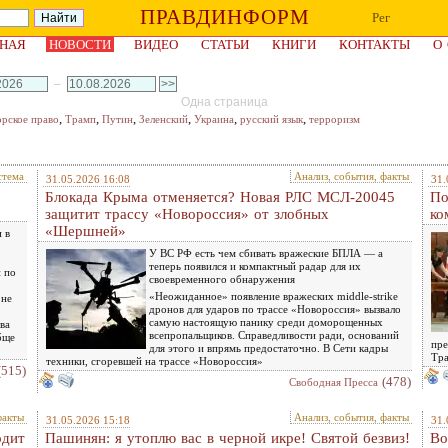
ПРАВДИНФОРМ
Рег
НАЯ
НОВОСТИ
ВИДЕО
СТАТЬИ
КНИГИ
КОНТАКТЫ
О
–
Одна страница
,
,
,
,
,
,
орское право
Трамп
Путин
Зеленский
Украина
русский язык
терроризм
стема
Анализ, события, факты
31.05.2026 16:08
31.
Блокада Крыма отменяется? Новая РЛС МСЛ-20045
По
защитит трассу «Новороссия» от злобных
ко
«Шершней»
 в
У ВС РФ есть чем сбивать вражеские БПЛА — а
теперь появился и компактный радар для их
 по
своевременного обнаружения
«Неожиданное» появление вражеских middle-strike
 не
дронов для ударов по трассе «Новороссия» вызвало
самую настоящую панику среди доморощенных
ва
всепропальщиков. Справедливости ради, оснований
бще
пре
для этого и впрямь предостаточно. В Сети кадры
Тра
техники, сгоревшей на трассе «Новороссия»
(515)
(478)
Свободная Пресса
факты
Анализ, события, факты
31.05.2026 15:18
31.
одит
Пашинян: я утоплю вас в черной икре! Святой безвиз!
Во