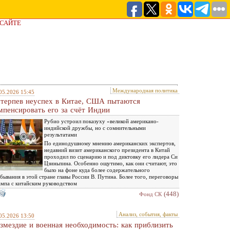
 САЙТЕ
Международная политика
05.2026 15:45
терпев неуспех в Китае, США пытаются
мпенсировать его за счёт Индии
Рубио устроил показуху «великой американо-
индийской дружбы, но с сомнительными
результатами
По единодушному мнению американских экспертов,
недавний визит американского президента в Китай
проходил по сценарию и под диктовку его лидера Си
Цзиньпина. Особенно ощутимо, как они считают, это
было на фоне куда более содержательного
бывания в этой стране главы России В. Путина. Более того, переговоры
мпа с китайским руководством
(448)
Фонд СК
Анализ, события, факты
05.2026 13:50
змездие и военная необходимость: как приблизить