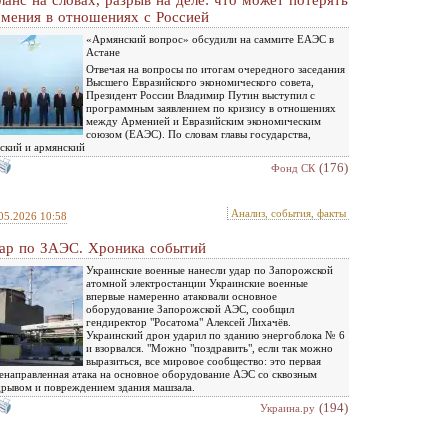
ланс на словах, разрыв на деле: что может потерять
мения в отношениях с Россией
«Армянский вопрос» обсудили на саммите ЕАЭС в
Астане
Отвечая на вопросы по итогам очередного заседания
Высшего Евразийского экономического совета,
Президент России Владимир Путин выступил с
программным заявлением по кризису в отношениях
между Арменией и Евразийским экономическим
союзом (ЕАЭС). По словам главы государства,
ский и армянский
(176)
Фонд СК
Анализ, события, факты
05.2026 10:58
ар по ЗАЭС. Хроника событий
Украинские военные нанесли удар по Запорожской
атомной электростанции Украинские военные
впервые намеренно атаковали основное
оборудование Запорожской АЭС, сообщил
гендиректор "Росатома" Алексей Лихачёв.
Украинский дрон ударил по зданию энергоблока № 6
и взорвался. "Можно "поздравить", если так можно
выразиться, все мировое сообщество: это первая
енаправленная атака на основное оборудование АЭС со сквозным
рывом и повреждением здания машзала.
(194)
Украина.ру