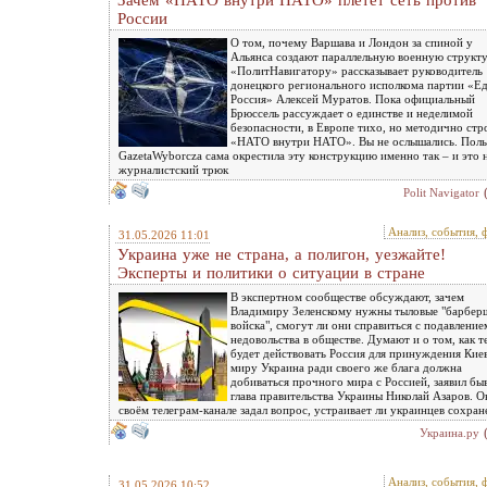
Зачем «НАТО внутри НАТО» плетёт сеть против
России
О том, почему Варшава и Лондон за спиной у
Альянса создают параллельную военную структу
«ПолитНавигатору» рассказывает руководитель
донецкого регионального исполкома партии «Е
Россия» Алексей Муратов. Пока официальный
Брюссель рассуждает о единстве и неделимой
безопасности, в Европе тихо, но методично стр
«НАТО внутри НАТО». Вы не ослышались. Поль
GazetaWyborcza сама окрестила эту конструкцию именно так – и это 
журналистский трюк
Polit Navigator
Анализ, события, 
31.05.2026 11:01
Украина уже не страна, а полигон, уезжайте!
Эксперты и политики о ситуации в стране
В экспертном сообществе обсуждают, зачем
Владимиру Зеленскому нужны тыловые "барбер
войска", смогут ли они справиться с подавление
недовольства в обществе. Думают и о том, как т
будет действовать Россия для принуждения Киев
миру Украина ради своего же блага должна
добиваться прочного мира с Россией, заявил б
глава правительства Украины Николай Азаров. О
своём телеграм-канале задал вопрос, устраивает ли украинцев сохран
Украина.ру
Анализ, события, 
31.05.2026 10:52