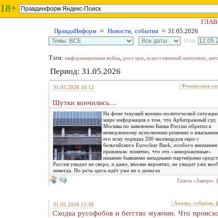
18+
ГЛАВ
ПравдаИнформ
≈
Новости, события
≈ 31.05.2026
Или:
Тэги:
,
,
,
информационная война
рост цен
искусственный интеллект
авт
Период: 31.05.2026
Финансовая си
31.05.2026 16:12
Шутки кончились…
На фоне текущей военно-политической ситуации
мире информация о том, что Арбитражный суд
Москвы по заявлению Банка России обратил к
немедленному исполнению решение о взыскании
его иску порядка 200 миллиардов евро с
бельгийского Euroclear Bank, особого внимания
привлекла: понятно, что эти «замороженные»
нашими бывшими западными партнёрами средст
Россия увидит не скоро, и даже, вполне вероятно, не увидит уже воо
никогда. Но речь здесь идёт уже не о деньгах
Газета «Завтра»
Анализ, события, 
31.05.2026 15:39
Сходка русофобов и бегство мужчин. Что происх