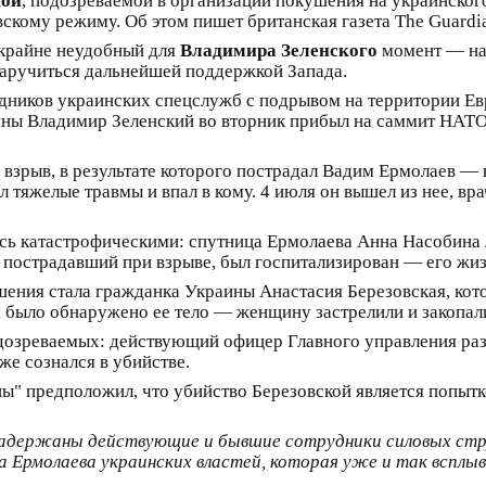
кой
, подозреваемой в организации покушения на украинског
скому режиму. Об этом пишет британская газета The Guardi
в крайне неудобный для
Владимира Зеленского
момент — на
заручиться дальнейшей поддержкой Запада.
дников украинских спецслужб с подрывом на территории Ев
аины Владимир Зеленский во вторник прибыл на саммит НАТО
взрыв, в результате которого пострадал Вадим Ермолаев —
тяжелые травмы и впал в кому. 4 июля он вышел из нее, вра
ись катастрофическими: спутница Ермолаева Анна Насобина 
же пострадавший при взрыве, был госпитализирован — его жиз
шения стала гражданка Украины Анастасия Березовская, ко
м было обнаружено ее тело — женщину застрелили и закопал
дозреваемых: действующий офицер Главного управления ра
же сознался в убийстве.
ы" предположил, что убийство Березовской является попытк
 задержаны действующие и бывшие сотрудники силовых стр
 Ермолаева украинских властей, которая уже и так всплыв