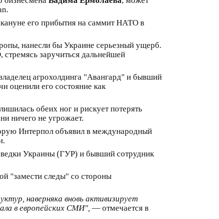
о бизнесмена
Вадима Ермолаева
, может
an.
кануне его прибытия на саммит НАТО в
ропы, нанесли бы Украине серьезный ущерб.
, стремясь заручиться дальнейшей
 владелец агрохолдинга "Авангард" и бывший
чи оценили его состояние как
лишилась обеих ног и рискует потерять
ни ничего не угрожает.
торую Интерпол объявил в международный
и.
зведки Украины (ГУР) и бывший сотрудник
ой "замести следы" со стороны
уктур, наверняка вновь активизирует
ала в европейских СМИ",
— отмечается в