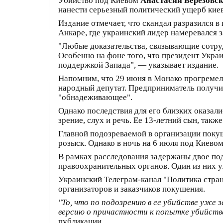
Убийство под Киевом
Анастасии Березовс
нанести серьезный политический ущерб киев
Издание отмечает, что скандал разразился 
Анкаре, где украинский лидер намеревался 
"Любые доказательства, связывающие сотру
Особенно на фоне того, что президент Укр
поддержкой Запада", — указывает издание.
Напомним, что 29 июня в Монако прогремел 
народный депутат. Предприниматель получил 
"обнадеживающее".
Однако последствия для его близких оказал
зрение, слух и речь. Ее 13-летний сын, так
Главной подозреваемой в организации поку
розыск. Однако в ночь на 6 июля под Киево
В рамках расследования задержаны двое по
правоохранительных органов. Один из них у
Украинский Телеграм-канал "Политика стран
организаторов и заказчиков покушения.
"То, что по подозрению в ее убийстве уже
версию о причастности к попытке убийства
публикации.