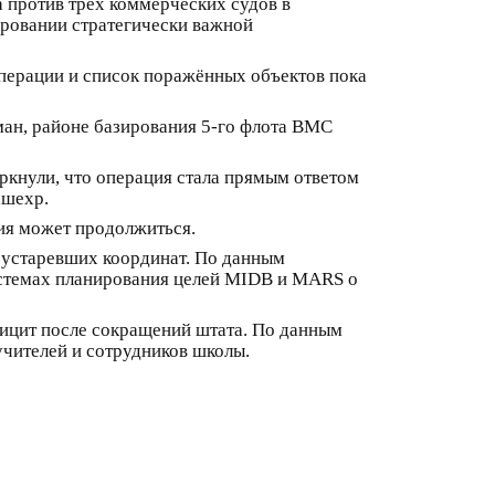
 против трех коммерческих судов в
ировании стратегически важной
операции и список поражённых объектов пока
лман, районе базирования 5-го флота ВМС
ркнули, что операция стала прямым ответом
хшехр.
ция может продолжиться.
 устаревших координат. По данным
истемах планирования целей MIDB и MARS о
фицит после сокращений штата. По данным
 учителей и сотрудников школы.