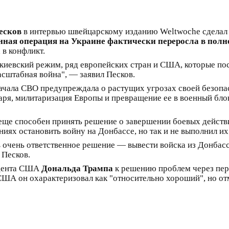
есков
в интервью швейцарскому изданию Weltwoche сделал 
нная операция на Украине фактически переросла в пол
 в конфликт.
 киевский режим, ряд европейских стран и США, которые п
асштабная война", — заявил Песков.
начала СВО предупреждала о растущих угрозах своей безопа
етаря, милитаризация Европы и превращение ее в военный б
 еще способен принять решение о завершении боевых действ
иях остановить войну на Донбассе, но так и не выполнил их
в очень ответственное решение — вывести войска из Донбасс
 Песков.
идента США
Дональда Трампа
к решению проблем через пер
США он охарактеризовал как "относительно хороший", но от