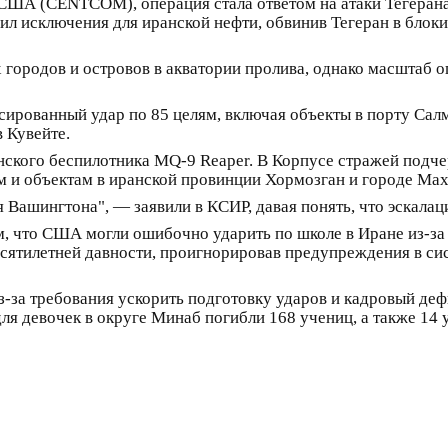
ША (CENTCOM), операция стала ответом на атаки Тегерана
л исключения для иранской нефти, обвинив Тегеран в блок
городов и островов в акватории пролива, однако масштаб 
ассированный удар по 85 целям, включая объекты в порту Са
 Кувейте.
ского беспилотника MQ-9 Reaper. В Корпусе стражей подче
 и объектам в иранской провинции Хормозган и городе Ма
я Вашингтона", — заявили в КСИР, давая понять, что эскала
 что США могли ошибочно ударить по школе в Иране из-за
десятилетней давности, проигнорировав предупреждения в с
з-за требования ускорить подготовку ударов и кадровый де
 для девочек в округе Минаб погибли 168 учениц, а также 14