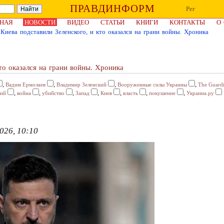
ПРАВДИНФОРМ
Рег
НАЯ
НОВОСТИ
ВИДЕО
СТАТЬИ
КНИГИ
КОНТАКТЫ
О
Киева подставили Зеленского, и кто оказался на грани войны. Хроника
то оказался на грани войны. Хроника
,
,
,
,
Вадим Ермолаев
Владимир Зеленский
Вооруженные силы Украины
The Guard
,
,
,
,
,
,
,
кий
война
убийство
Запад
Киев
власть
покушение
Украина.ру
026, 10:10