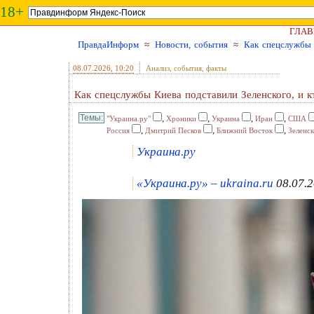
18+
ГЛАВ
ПравдаИнформ
≈
Новости, события
≈
Как спецслужбы 
08.07.2026
, 10:20
Анализ, события, факты
Как спецслужбы Киева подставили Зеленского, и к
,
,
,
,
"Украина.ру"
Хроники
Украина
Иран
США
,
,
,
Россия
Дмитрий Песков
Ближний Восток
Зеленс
Украина.ру
«Украина.ру» – ukraina.ru
08.07.2