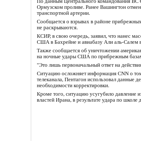
По данным Центрального командования ВС С
Ормузском проливе. Ранее Вашингтон отмени
транспортной артерии.
Сообщается о взрывах в районе прибрежных 
не раскрываются.
КСИР, в свою очередь, заявил, что нанес м
США в Бахрейне и авиабазу Али аль-Салем в
Также сообщается об уничтожении американ
на ночные удары США по прибрежным базам
"Это лишь первоначальный ответ на действи
Ситуацию осложняет информация CNN о том,
телеканала, Пентагон использовал данные 
необходимости корректировки.
Кроме того, ситуацию усугубило давление и
властей Ирана, в результате удара по школе