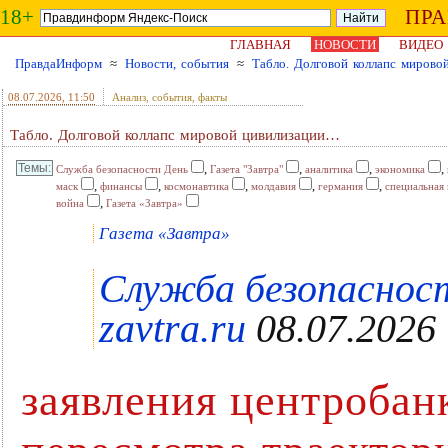
18+
ПР
ГЛАВНАЯ
НОВОСТИ
ВИДЕО
ПравдаИнформ
≈
Новости, события
≈
Табло. Долговой коллапс миров
08.07.2026
, 11:50
Анализ, события, факты
Табло. Долговой коллапс мировой цивилизации…
,
,
,
,
Служба безопасности День
Газета "Завтра"
аналитика
экономика
,
,
,
,
,
маск
финансы
космонавтика
молдавия
германия
специальная
,
война
Газета «Завтра»
Газета «Завтра»
Служба безопасност
zavtra.ru
08.07.2026
заявления центробан