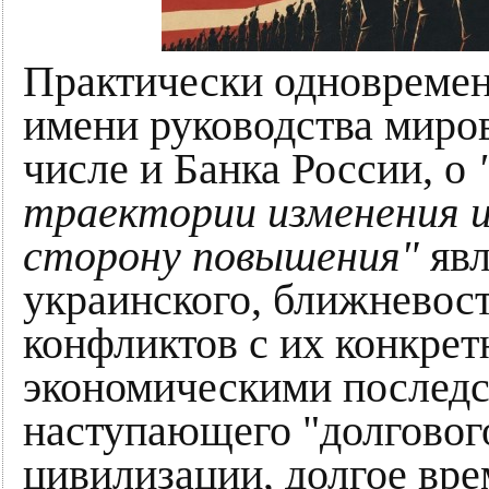
Практически одновремен
имени руководства миров
числе и Банка России, о
траектории изменения и
сторону повышения"
яв
украинского, ближневос
конфликтов с их конкре
экономическими последс
наступающего "долговог
цивилизации, долгое вре