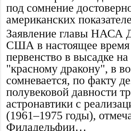
под сомнение достоверн
американских показател
Заявление главы НАСА Д
США в настоящее время 
первенство в высадке на
"красному дракону", в в
сомневается, по факту д
полувековой давности т
астронавтики с реализа
(1961–1975 годы), отмеч
Филадельфии…