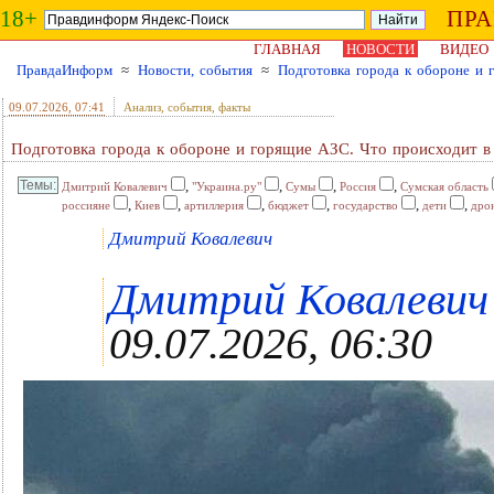
18+
ПР
ГЛАВНАЯ
НОВОСТИ
ВИДЕО
ПравдаИнформ
≈
Новости, события
≈
Подготовка города к обороне и 
09.07.2026
, 07:41
Анализ, события, факты
Подготовка города к обороне и горящие АЗС. Что происходит 
,
,
,
,
Дмитрий Ковалевич
"Украина.ру"
Сумы
Россия
Сумская область
,
,
,
,
,
,
россияне
Киев
артиллерия
бюджет
государство
дети
дро
Дмитрий Ковалевич
Дмитрий Ковалевич ,
09.07.2026, 06:30