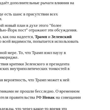
оздаёт дополнительные рычаги влияния на
де есть шанс в присутствии всех
и.
й новый план в духе этого "более
"Нью-Йорк пост" отражают эти обсуждения.
, как она надеется,
Трамп
и
Зеленский
о всей видимости, попытается использовать
ой мере. То, что Трамп взял паузу в
Анкоридже.
твия критики Зеленского и президента
нских внутриполитических тонкостей в
я вероятность, что Трамп может к ней
тниками не прошли бесследно. О временном
ателя правительства РФ
Новак
на совещании
ежды, что через какое-то время это