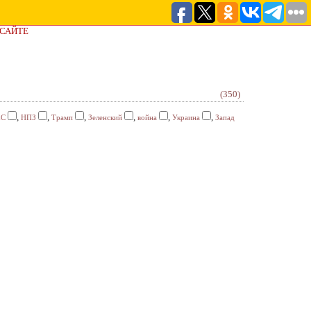
 САЙТЕ
(350)
,
,
,
,
,
,
ЕС
НПЗ
Трамп
Зеленский
война
Украина
Запад