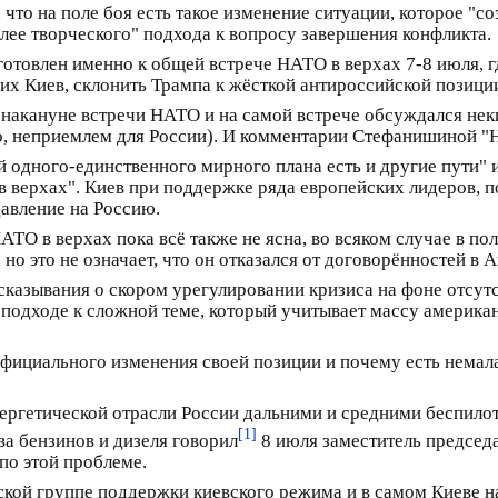
 что на поле боя есть такое изменение ситуации, которое "с
олее творческого" подхода к вопросу завершения конфликта.
готовлен именно к общей встрече НАТО в верхах 7-8 июля, г
 Киев, склонить Трампа к жёсткой антироссийской позици
накануне встречи НАТО и на самой встрече обсуждался неки
го, неприемлем для России). И комментарии Стефанишиной 
 одного-единственного мирного плана есть и другие пути" и
в верхах". Киев при поддержке ряда европейских лидеров, п
давление на Россию.
ТО в верхах пока всё также не ясна, во всяком случае в полн
но это не означает, что он отказался от договорённостей в 
сказывания о скором урегулировании кризиса на фоне отсутс
м подходе к сложной теме, который учитывает массу америка
фициального изменения своей позиции и почему есть немала
нергетической отрасли России дальними и средними беспило
[1]
а бензинов и дизеля говорил
8 июля заместитель председ
 по этой проблеме.
ой группе поддержки киевского режима и в самом Киеве над