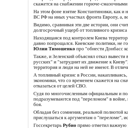
скажется на снабжении горюче-смазочными 
На этом фоне взятие Константиновки, как и
ВС РФ на иных участках фронта Европу, а, в
Видимо, сравнивая эти две истории, они счи
долгосрочный ущерб от топливного кризиса 
Находящаяся под контролем Киева территор
давно попрощался. Киевские политики, не г
Юлии Тимошенко
про "обнести Донбасс ко
Также, и Зеленский объяснял отказ вывести 
русских" и "затруднит их движение к Киеву"
территория и люди на ней не имеют. В отличи
А топливный кризис в России, накапливаясь
экономики, что со временем скажется на сна
отказаться от целей СВО.
Судя по многочисленным официальным и по
подразумеваются под "переломом" в войне,
боя.
Обладая без сомнения, реальной полнотой к
прислушаться к аргументам о "переломе", и
Госсекретарь
Рубио
прямо отметил важную р