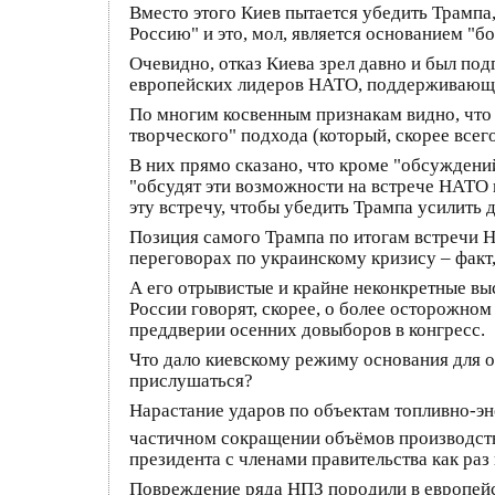
Вместо этого Киев пытается убедить Трампа,
Россию" и это, мол, является основанием "б
Очевидно, отказ Киева зрел давно и был под
европейских лидеров НАТО, поддерживающих
По многим косвенным признакам видно, что 
творческого" подхода (который, скорее все
В них прямо сказано, что кроме "обсуждений
"обсудят эти возможности на встрече НАТО 
эту встречу, чтобы убедить Трампа усилить 
Позиция самого Трампа по итогам встречи НА
переговорах по украинскому кризису – факт, 
А его отрывистые и крайне неконкретные вы
России говорят, скорее, о более осторожно
преддверии осенних довыборов в конгресс.
Что дало киевскому режиму основания для о
прислушаться?
Нарастание ударов по объектам топливно-э
частичном сокращении объёмов производств
президента с членами правительства как раз
Повреждение ряда НПЗ породили в европейск