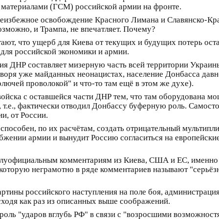
материалами (ГСМ) российской армии на фронте.
 неизбежное освобождение Красного Лимана и Славянско-Кр
озможно, и Трампа, не впечатляет. Почему?
тают, что ущерб для Киева от текущих и будущих потерь оста
для российской экономики и армии.
ия ДНР составляет мизерную часть всей территории Украин
оворя уже майданных неонацистах, население Донбасса давн
лючей проволокой" и что-то там ещё в этом же духе).
войска с оставшейся части ДНР тем, что там оборудована м
, т.е., фактически отводил Донбассу буферную роль. Самост
и, от России.
, способен, по их расчётам, создать отрицательный мультип
бжении армии и вынудит Россию согласиться на европейские 
луофициальным комментариям из Киева, США и ЕС, именно 
 которую неграмотно в ряде комментариев называют "серьёз
артины российского наступления на поле боя, администраци
сходя как раз из описанных выше соображений.
оль "ударов вглубь РФ" в связи с "возросшими возможност