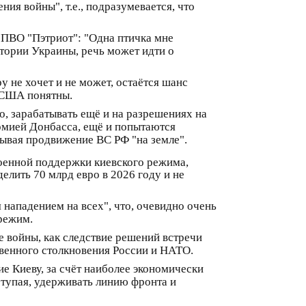
ия войны", т.е., подразумевается, что
 ПВО "Пэтриот": "Одна птичка мне
тории Украины, речь может идти о
у не хочет и не может, остаётся шанс
а США понятны.
о, зарабатывать ещё и на разрешениях на
армией Донбасса, ещё и попытаются
тывая продвижение ВС РФ "на земле".
военной поддержки киевского режима,
лить 70 млрд евро в 2026 году и не
 нападением на всех", что, очевидно очень
режим.
е войны, как следствие решений встречи
твенного столкновения России и НАТО.
ие Киеву, за счёт наиболее экономически
ступая, удерживать линию фронта и