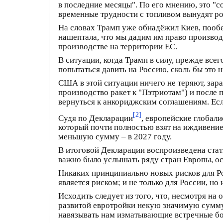
в последние месяцы". По его мнению, это "с
временные трудности с топливом вынудят р
На словах Трамп уже обнадёжил Киев, пообе
нашептала, что мы дадим им право производ
производстве на территории ЕС.
В ситуации, когда Трамп в силу, прежде все
попытаться давить на Россию, сколь бы это
США в этой ситуации ничего не теряют, зар
производство ракет к "Пэтриотам") и после
вернуться к анкориджским соглашениям. Есл
[2]
Судя по Декларации
, европейские глобал
который почти полностью взят на иждивение
меньшую сумму – в 2027 году.
В итоговой Декларации воспроизведена стать
важно было услышать ряду стран Европы, о
Никаких принципиально новых рисков для Ро
является риском; и не только для России, 
Исходить следует из того, что, несмотря на 
развитой евротройки некую значимую сумму 
навязывать нам изматывающие встречные бо