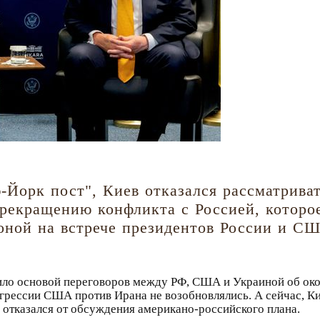
Йорк пост", Киев отказался рассматрива
прекращению конфликта с Россией, котор
роной на встрече президентов России и С
ило основой переговоров между РФ, США и Украиной об око
 агрессии США против Ирана не возобновлялись. А сейчас, 
й
отказался от обсуждения американо-российского плана.