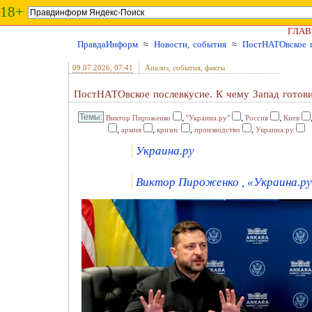
18+
ГЛАВ
ПравдаИнформ
≈
Новости, события
≈
ПостНАТОвское п
09.07.2026
, 07:41
Анализ, события, факты
ПостНАТОвское послевкусие. К чему Запад готов
,
,
,
Виктор Пироженко
"Украина.ру"
Россия
Киев
,
,
,
,
армия
кризис
производство
Украина.ру
Украина.ру
Виктор Пироженко , «Украина.ру»