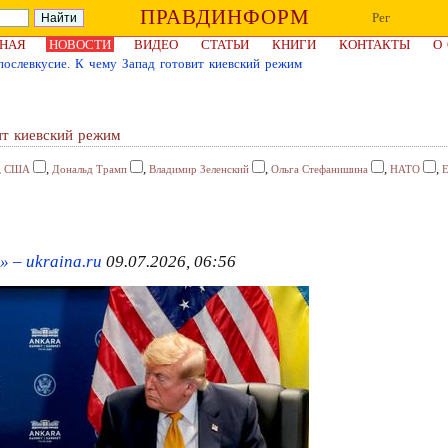
ПРАВДИНФОРМ
Рег
НАЯ
НОВОСТИ
ВИДЕО
СТАТЬИ
КНИГИ
КОНТАКТЫ
О
ослевкусие. К чему Запад готовит киевский режим
ит киевский режим
,
,
,
,
,
,
США
Дональд Трамп
Владимир Зеленский
Ольга Стефанишина
НАТО
 – ukraina.ru
09.07.2026, 06:56