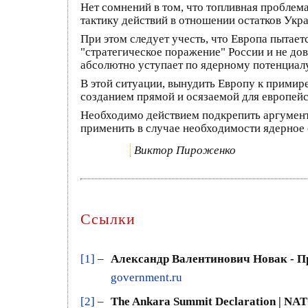
Нет сомнений в том, что топливная проблем
тактику действий в отношении остатков Укр
При этом следует учесть, что Европа пытае
"стратегическое поражение" России и не до
абсолютно уступает по ядерному потенциалу
В этой ситуации, вынудить Европу к примир
созданием прямой и осязаемой для европейс
Необходимо действием подкрепить аргументы
применить в случае необходимости ядерное
Виктор Пироженко
Ссылки
[1]
–
Александр Валентинович Новак - П
government.ru
[2]
–
The Ankara Summit Declaration | NATO