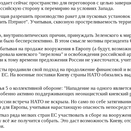
оздает сейчас пространство для переговоров с целью завершен
оссийскую сторону к перемирию на условиях Запада.
щав разрешить производство ракет для пусковых установок
ить Пэтриот". Учитывая, сквозную простреливаемость терри
го, внутриполитических причин, принуждать Зеленского к мир
 ни было бесперспективно. В этом смысле мотивы президент
абатывая на продаже вооружения в Европу (а будут, возможн
 провала киевского "перелома" и освобождения российской 
и к тому времени предложения России не ужесточатся, учи
исты продавили свой подход на продолжение финансовой и 
 ЕС. На военные поставки Киеву страны НАТО обязались выде
я 5 о коллективной обороне: "Нападение на одного является
собенно активно поддерживающих неонацистский киевский 
ссии встреча НАТО не вскрыла. Но само по себе затягивани
но и для Европы, учитывая нарастающую опасность непосредс
отказ ряда мелких стран ЕС участвовать в сборе на вооружен
всё же получится собрать. Это даст возможность Киеву, от
и.