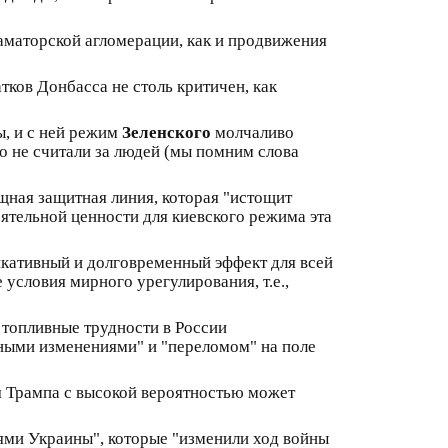
аматорской агломерации, как и продвижения
тков Донбасса не столь критичен, как
ы, и с ней режим
Зеленского
молчаливо
о не считали за людей (мы помним слова
ощная защитная линия, которая "истощит
оятельной ценности для киевского режима эта
ликативный и долговременный эффект для всей
условия мирного урегулирования, т.е.,
топливные трудности в России
ными изменениями" и "переломом" на поле
я Трампа с высокой вероятностью может
ями Украины", которые "изменили ход войны