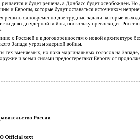
а решается и будет решена, а Донбасс будет освобождён. Н
аины и Европы, которые будут оставаться источником непри
тся решить одновременно две трудные задачи, которые выход
вести дело до ядерной войны, поскольку превосходит Росс
.
ению с Россией и к договорённостям о новой архитектуре б
кого Запада угрозы ядерной войны.
 тех вменяемых, но пока маргинальных голосов на Западе, 
 оружие и всеми силами предостерегают Европу от продолже
равительство России
 Official text