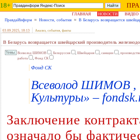
18+
ПР
ГЛАВНАЯ
НОВОСТИ
ВИДЕО
ПравдаИнформ
≈
Новости, события
≈
В Беларусь возвращается швейца
03.09.2025
, 18:13
Анализ, события, факты
В Беларусь возвращается швейцарский производитель железнод
,
,
,
,
Всеволод ШИМОВ
Белоруссия
Швейцария
санкции
производств
,
работа
Фонд СК
Фонд СК
Всеволод ШИМОВ ,
Культуры» – fondsk.
Заключение контрак
означало бы фактиче