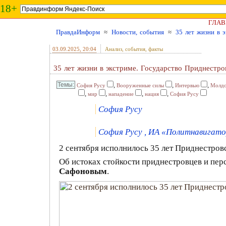
18+
ГЛАВ
ПравдаИнформ
≈
Новости, события
≈
35 лет жизни в 
03.09.2025
, 20:04
Анализ, события, факты
35 лет жизни в экстриме. Государство Приднестро
,
,
,
София Русу
Вооруженные силы
Интервью
Молдо
,
,
,
,
мир
нападение
нация
София Русу
София Русу
София Русу , ИА «Политнавигатор»
2 сентября исполнилось 35 лет Приднестров
Об истоках стойкости приднестровцев и пер
Сафоновым
.