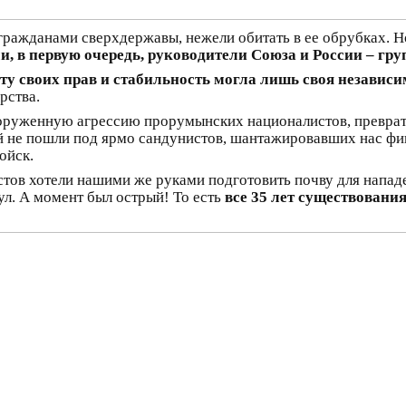
гражданами сверхдержавы, нежели обитать в ее обрубках. Но
и, в первую очередь, руководители Союза и России – гр
ту своих прав и стабильность могла лишь своя независи
рства.
оруженную агрессию прорумынских националистов, преврат
й не пошли под ярмо сандунистов, шантажировавших нас фин
ойск.
стов хотели нашими же руками подготовить почву для напад
ул. А момент был острый! То есть
все 35 лет существовани