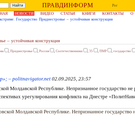
ПРАВДИНФОРМ
Рег
НАЯ
НОВОСТИ
ВИДЕО
СТАТЬИ
КНИГИ
КОНТАКТЫ
О
экстриме. Государство Приднестровье – устойчивая конструкция
вье – устойчивая конструкция
,
,
,
,
,
,
ва
Приднестровье
Россия
Соотечественники
35
ПМР
государство
; – politnavigator.net
02.09.2025, 23:57
ской Молдавской Республике. Непризнанное государство не
спективах урегулирования конфликта на Днестре «ПолитНав