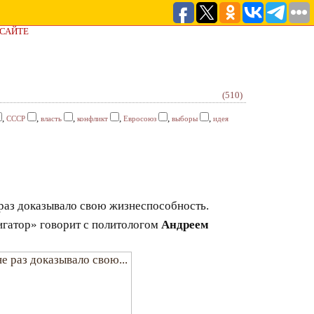
 САЙТЕ
(510)
,
,
,
,
,
,
СССР
власть
конфликт
Евросоюз
выборы
идея
 раз доказывало свою жизнеспособность.
игатор» говорит с политологом
Андреем