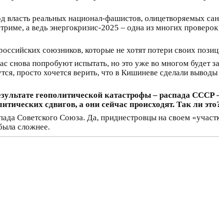
од власть реальных национал-фашистов, олицетворяемых сан
триме, а ведь энергокризис-2025 – одна из многих проверок
оссийских союзников, которые не хотят потери своих позиц
ас снова попробуют испытать, но это уже во многом будет з
тся, просто хочется верить, что в Кишиневе сделали выводы 
езультате геополитической катастрофы – распада СССР 
итических сдвигов, а они сейчас происходят. Так ли это
ада Советского Союза. Да, приднестровцы на своем «участк
была сложнее.