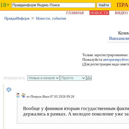
18+
ПР
ГЛАВНАЯ
НОВОСТИ
ВИДЕО
ПравдаИнформ
≈
Новости, события
Комм
Вакханали
Только зарегистрированные 
Пожалуйста
авторизируйтес
(Для регистрации надо имет
Упорядочить:
от
Петров Иван
07.05.2026 09:26
Вообще у фиников вторым госудаственным фактич
держались в рамках. А молодое поколение уже заго