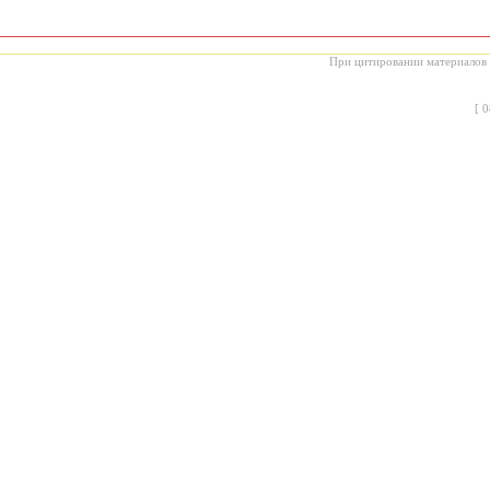
При цитировании материалов с
[
0