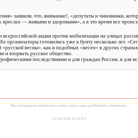
ния» заявили, что, внимание!, «депутаты и чиновники, кот
ых креслах — живыми и здоровыми», а в это время все прои
и всероссийской акции против мобилизации на улицах росси
 Ее организаторы готовились уже к бунту несколько лет. «С
й «русской весны», как и подобных «весен» в других странах
ии и взорвать русское общество.
рофическими последствиями и для граждан России, и для вс
При цитировании материалов ссылка, гиперссылка для Интернет, обязательна.
[
07.08.2026 10:23:55
]