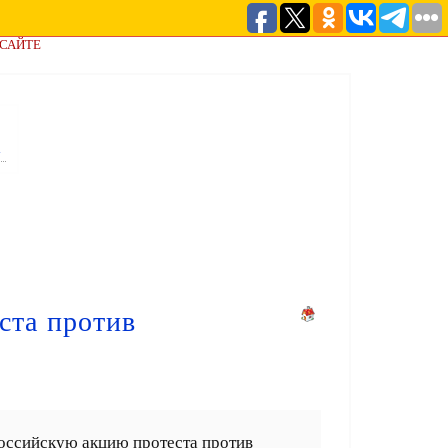
 САЙТЕ
а
ста против
оссийскую акцию протеста против