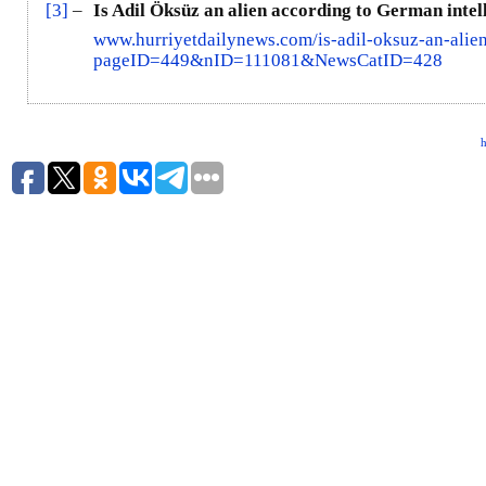
[3]
–
Is Adil Öksüz an alien according to German int
www.hurriyetdailynews.com/is-adil-oksuz-an-alien
pageID=449&nID=111081&NewsCatID=428
h