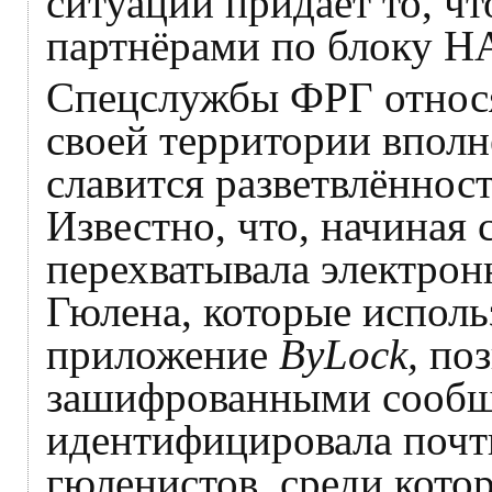
ситуации придаёт то, чт
партнёрами по блоку Н
Спецслужбы ФРГ относя
своей территории вполне
славится разветвлённос
Известно, что, начиная 
перехватывала электро
Гюлена, которые исполь
приложение
ByLock,
поз
зашифрованными сообще
идентифицировала почт
гюленистов, среди кото