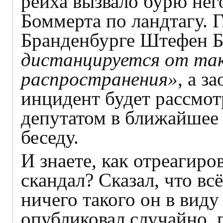
рейха вызвало бурю нег
Боммерта по ландтагу. 
Бранденбурге Штефен Б
дистанцируется от так
распространения»
, а з
инцидент будет рассмот
депутатом в ближайшее
беседу.
И знаете, как отреагиро
скандал? Сказал, что вс
ничего такого он в виду
опубликовал случайно, 