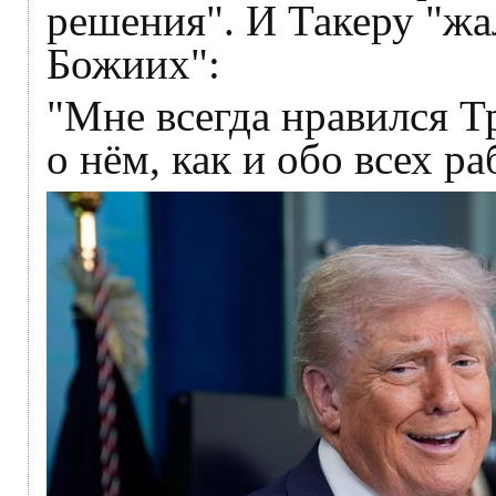
решения". И Такеру "жал
Божиих":
"Мне всегда нравился Т
о нём, как и обо всех р