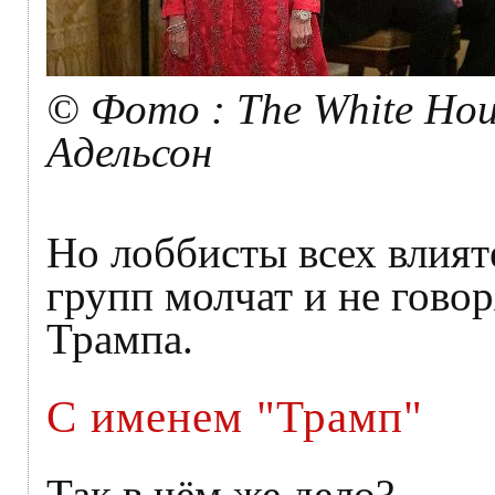
© Фото : The White Ho
Адельсон
Но лоббисты всех влия
групп молчат и не гово
Трампа.
С именем "Трамп"
Так в чём же дело?