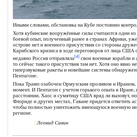
Иными словами, обстановка на Кубе постоянно контро
Хотя кубинские вооружённые силы считаются одни из 
боевой опыт, полученный ранее в странах Африки, уже
острове нет и военного присутствия со стороны друже
Карибского кризиса в ходе переговоров от лица США о
[4]
недавно Россия отправляла
свои военные корабли и 
то сейчас такого присутствия там нет. Хотя оно явно
гиперзвуковые ракеты и новейшие системы обнаружени
Пентагоне.
Пока Трамп озабочен Ормузским проливом и Ираном, в
момент. И Пентагон с учетом горького опыта в Иране,
расстоянии. Хаос и сумятицу США вряд ли вызовут, н
Флориде и других местах, Гаване придется ответить 
чтобы полностью уничтожить имеющуюся военную инфра
регионе.
Леонид Савин