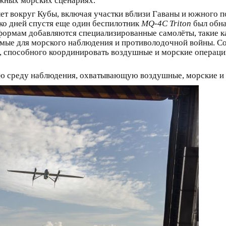
жных морских сценариях.
лет вокруг Кубы, включая участки вблизи Гаваны и южного п
ко дней спустя еще один беспилотник
MQ-4C Triton
был обна
тформам добавляются специализированные самолёты, такие 
мые для морского наблюдения и противолодочной войны. Со
 способного координировать воздушные и морские операции
ую среду наблюдения, охватывающую воздушные, морские и