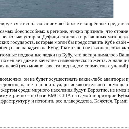
лируется с использованием всё более изощрённых средств 
самых боеспособных в регионе, нужно признать, что стране
 несколько устарел. Дефицит топлива и различных материало
ских государств, которые могли бы предоставить Кубе свой
бещал не нападать на Кубу, Трамп явно не склонен соблюда
атомные подводные лодки на Кубу, что воспринималось Ваши
 не помешает даже в качестве символического жеста. А нали
я целей (что можно завезти под видом совместных учений),
озможно, он не будет осуществлять какие-либо авантюры п
 вероятно, начнет наносить удары исключительно с помощью
о жертвы среди мирного населения будут. Вероятно, не име
асимметрично – по базе ВМС США на самой территории Кубы
структуру и потопить все плавсредства. Кажется, Трамп д