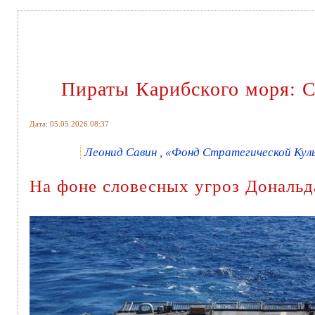
Пираты Карибского моря: 
Дата: 05.05.2026 08:37
Леонид Савин , «Фонд Стратегической Куль
На фоне словесных угроз Дональд