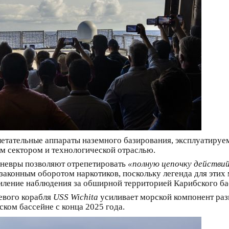
летательные аппараты наземного базирования, эксплуатиру
м сектором и технологической отраслью.
невры позволяют отрепетировать
«полную цепочку действи
езаконным оборотом наркотиков, поскольку легенда для этих 
иление наблюдения за обширной территорией Карибского ба
евого корабля
USS Wichita
усиливает морской компонент раз
ком бассейне с конца 2025 года.