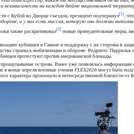
 «Ни один агрессор, каким бы могущественным он ни был, 
и независимость на каждом дюйме национальной террито
[1]
ти с Кубой во Дворце съездов, президент подчеркнул
, чт
обороне, и у них есть миссия, которую они должны выполн
[2]
лья также раскритиковал
новые принудительные меры, в
илизацию кубинцев в Гаване и поддержку с их стороны в защ
ства страны к мобилизации и обороне. Родригес Паррилья о
бинцев протестуют против американской блокады.
прощупывание острова. Ранее уже появлялась информация 
 в конце апреля военные учения
FLEX2026
могут быть подг
ого характера произошло в непосредственной близости от К