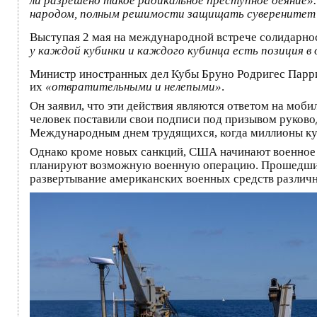
ли разрешено такое радикальное преступное деяние».
народом, полным решимости защищать суверенитет 
Выступая 2 мая на международной встрече солидарнос
у каждой кубинки и каждого кубинца есть позиция в 
Министр иностранных дел Кубы Бруно Родригес Парри
их
«отвратительными и нелепыми»
.
Он заявил, что эти действия являются ответом на моб
человек поставили свои подписи под призывом руковод
Международным днем трудящихся, когда миллионы ку
Однако кроме новых санкций, США начинают военное 
планируют возможную военную операцию. Прошедшие
развертывание американских военных средств различн