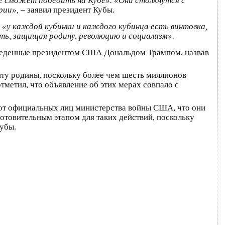
не сможет победить на Кубе». «Они столкнутся с
рии»,
– заявил президент Кубы.
о
«у каждой кубинки и каждого кубинца есть винтовка,
ить, защищая родину, революцию и социализм».
веденные президентом США Дональдом Трампом, назвав
иту родины, поскольку более чем шесть миллионов
тметил, что объявление об этих мерах совпало с
от официальных лиц министерства войны США, что они
отовительным этапом для таких действий, поскольку
убы.