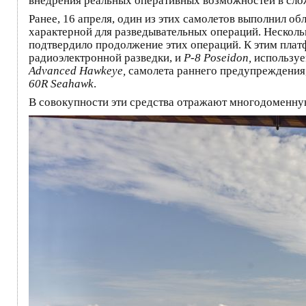
внедрения реальных оперативных возможностей в сло
Ранее, 16 апреля, один из этих самолетов выполнил об
характерной для разведывательных операций. Несколь
подтвердило продолжение этих операций. К этим пла
радиоэлектронной разведки, и
P-8 Poseidon,
используе
Advanced Hawkeye,
самолета раннего предупреждения,
60R Seahawk
.
В совокупности эти средства отражают многодоменн