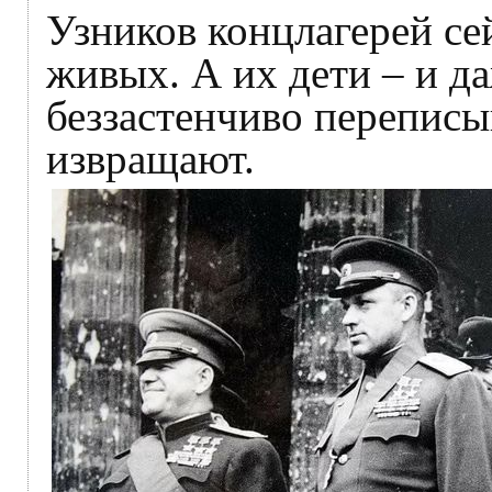
Узников концлагерей се
живых. А их дети – и д
беззастенчиво переписы
извращают.