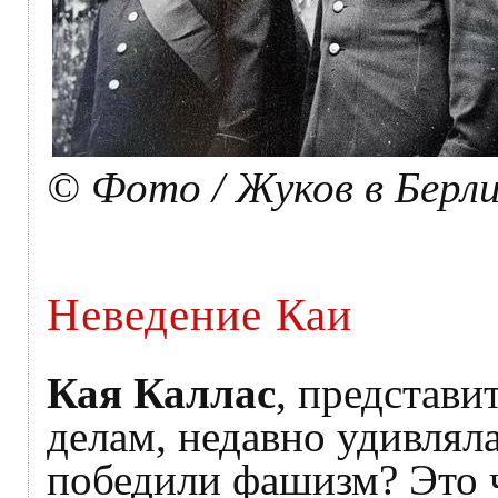
© Фото / Жуков в Берл
Неведение Каи
Кая Каллас
, представ
делам, недавно удивляла
победили фашизм? Это ч