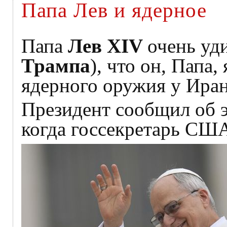
Папа Лев и ядерное
Папа
Лев XIV
очень уд
Трампа
), что он, Папа
ядерного оружия у Иран
Президент сообщил об эт
когда госсекретарь С