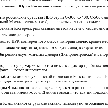
ационалист
Юрий Касьянов
жалуется, что украинские ракет
то российские средства ПВО серии С-300, С-400, С-500 они
 самой Москве очень много", – рассказывает националист.
военным блогером, рассказывал на этой неделе о миллионах 
иллионов долларов.
ество НРК, коптеров того класса, который сейчас крайне нео
ей, "какая-то картинка, какая-то медиа война, которая не им
ёв
рекомендует жителям Днепра (Днепропетровска) и Запоро
стораны, супермаркеты, но тем не менее фактор приближения 
кт", – говорит политолог.
озабытым остался украинский гарнизон в Константиновке. 
ные дороги контролируются российскими дронами.
дим Филашкин
также подтверждает, что российские силы 
бригады имени короля Данилы говорят, что еду им приходитс
 в Константиновке русские активно используют небольшие 