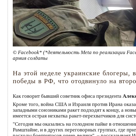
© Facebook* (*деятельность Meta по реализации Fac
армия солдаты
На этой неделе украинские блогеры, 
победы в РФ, что отодвинуло на втор
Как говорит бывший советник офиса президента
Алекс
Кроме того, война США и Израиля против Ирана оказал
западными союзниками ракет подходят к концу, а но
имеется острая нехватка ракет-перехватчиков для сис
"Сегодня мы оказались на голодном пайке в отношени
Рамштайне, и в других переговорных группах, где при
расходы боеприпасов очень велики", – рассказывает Иг