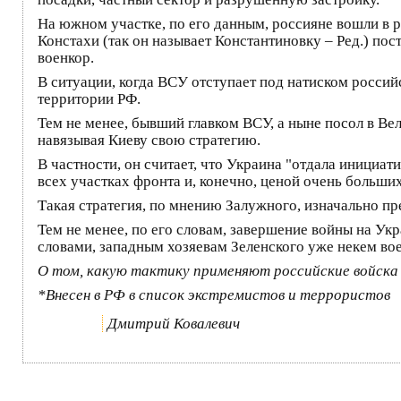
На южном участке, по его данным, россияне вошли в р
Констахи (так он называет Константиновку – Ред.) по
военкор.
В ситуации, когда ВСУ отступает под натиском россий
территории РФ.
Тем не менее, бывший главком ВСУ, а ныне посол в В
навязывая Киеву свою стратегию.
В частности, он считает, что Украина "отдала инициат
всех участках фронта и, конечно, ценой очень больших
Такая стратегия, по мнению Залужного, изначально п
Тем не менее, по его словам, завершение войны на Ук
словами, западным хозяевам Зеленского уже некем вое
О том, какую тактику применяют российские войска в
*Внесен в РФ в список экстремистов и террористов
Дмитрий Ковалевич