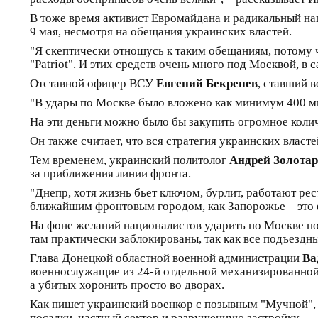
В тоже время активист Евромайдана и радикальный н
9 мая, несмотря на обещания украинских властей.
"Я скептически отношусь к таким обещаниям, потому ч
"Patriot". И этих средств очень много под Москвой, в
Отставной офицер ВСУ
Евгений Бекренев
, ставший 
"В удары по Москве было вложено как минимум 400 м
На эти деньги можно было бы закупить огромное колич
Он также считает, что вся стратегия украинских власт
Тем временем, украинский политолог
Андрей Золотар
за приближения линии фронта.
"Днепр, хотя жизнь бьет ключом, бурлит, работают ре
ближайшим фронтовым городом, как Запорожье – это фа
На фоне желаний националистов ударить по Москве п
там практически заблокированы, так как все подъезд
Глава Донецкой областной военной администрации
Ва
военнослужащие из 24-й отдельной механизированной 
а убитых хоронить просто во дворах.
Как пишет украинский военкор с позывным "Мучной",
посадки, частный сектор и разрушенную застройку.