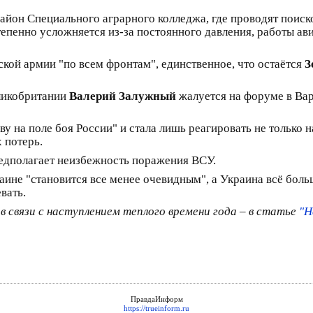
айон Специального аграрного колледжа, где проводят поиско
степенно усложняется из-за постоянного давления, работы а
ской армии "по всем фронтам", единственное, что остаётся
З
еликобритании
Валерий Залужный
жалуется на форуме в Вар
иву на поле боя России" и стала лишь реагировать не только 
 потерь.
редполагает неизбежность поражения ВСУ.
раине "становится все менее очевидным", а Украина всё бо
вать.
 связи с наступлением теплого времени года – в статье
"Н
ПравдаИнформ
https://trueinform.ru