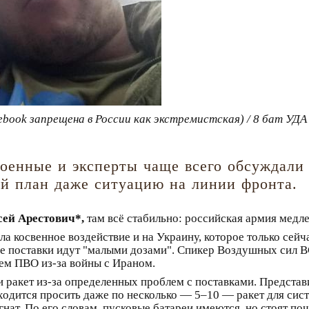
ebook запрещена в России как экстремистская) / 8 бат УД
военные и эксперты чаще всего обсуждали
ой план даже ситуацию на линии фронта.
ей Арестович*,
там всё стабильно: российская армия медле
а косвенное воздействие и на Украину, которое только сейч
вые поставки идут "малыми дозами". Спикер Воздушных сил
тем ПВО из-за войны с Ираном.
и ракет из-за определенных проблем с поставками. Предста
ходится просить даже по несколько — 5–10 — ракет для сис
нат. По его словам, пусковые батареи имеются, но стоят поч