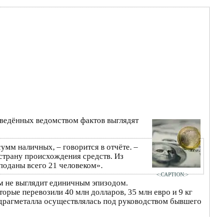
иведённых ведомством фактов выглядят
мм наличных, – говорится в отчёте. –
страну происхождения средств. Из
поданы всего 21 человеком».
<:CAPTION:>
м не выглядит единичным эпизодом.
орые перевозили 40 млн долларов, 35 млн евро и 9 кг
и драгметалла осуществлялась под руководством бывшего