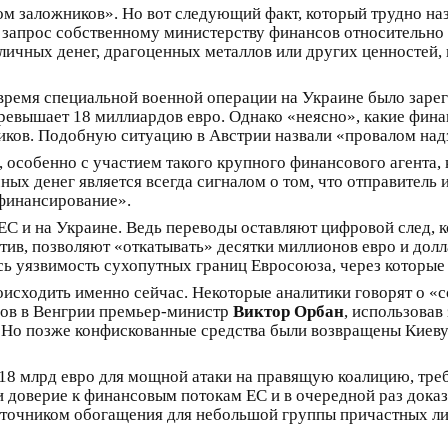
ом заложников». Но вот следующий факт, который трудно наз
 запрос собственному министерству финансов относительно 
ичных денег, драгоценных металлов или других ценностей, 
время специальной военной операции на Украине было зарег
превышает 18 миллиардов евро. Однако «неясно», какие фин
иков. Подобную ситуацию в Австрии назвали «провалом над
особенно с участием такого крупного финансового агента, 
ых денег является всегда сигналом о том, что отправитель 
-финансирование».
ЕС и на Украине. Ведь переводы оставляют цифровой след, 
ив, позволяют «откатывать» десятки миллионов евро и долла
сь уязвимость сухопутных границ Евросоюза, через которые 
роисходить именно сейчас. Некоторые аналитики говорят о «
ров в Венгрии премьер-министр
Виктор Орбан
, использовав
 Но позже конфискованные средства были возвращены Киеву
 18 млрд евро для мощной атаки на правящую коалицию, тре
ли доверие к финансовым потокам ЕС и в очередной раз дока
сточником обогащения для небольшой группы причастных лиц