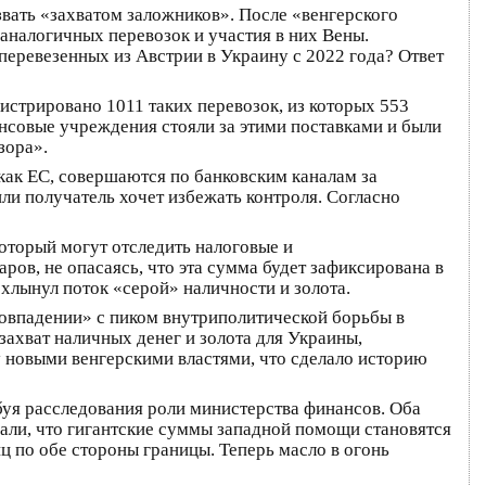
вать «захватом заложников». После «венгерского
аналогичных перевозок и участия в них Вены.
перевезенных из Австрии в Украину с 2022 года? Ответ
истрировано 1011 таких перевозок, из которых 553
ансовые учреждения стояли за этими поставками и были
зора».
как ЕС, совершаются по банковским каналам за
или получатель хочет избежать контроля. Согласно
который могут отследить налоговые и
ров, не опасаясь, что эта сумма будет зафиксирована в
хлынул поток «серой» наличности и золота.
совпадении» с пиком внутриполитической борьбы в
 захват наличных денег и золота для Украины,
 новыми венгерскими властями, что сделало историю
буя расследования роли министерства финансов. Оба
зали, что гигантские суммы западной помощи становятся
 по обе стороны границы. Теперь масло в огонь