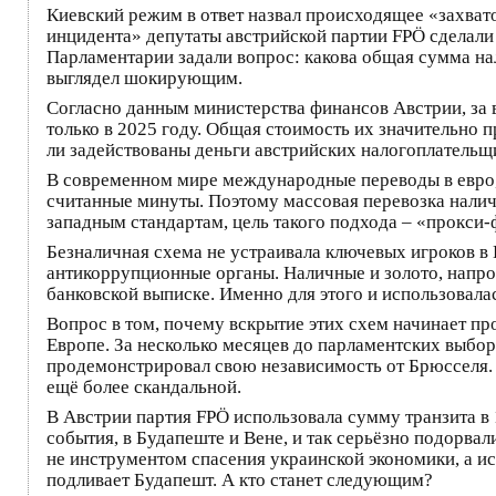
Киевский режим в ответ назвал происходящее «захват
инцидента» депутаты австрийской партии FPÖ сделали
Парламентарии задали вопрос: какова общая сумма нал
выглядел шокирующим.
Согласно данным министерства финансов Австрии, за 
только в 2025 году. Общая стоимость их значительно 
ли задействованы деньги австрийских налогоплательщ
В современном мире международные переводы в евро, 
считанные минуты. Поэтому массовая перевозка наличн
западным стандартам, цель такого подхода – «прокси
Безналичная схема не устраивала ключевых игроков в 
антикоррупционные органы. Наличные и золото, напрот
банковской выписке. Именно для этого и использовала
Вопрос в том, почему вскрытие этих схем начинает п
Европе. За несколько месяцев до парламентских выбо
продемонстрировал свою независимость от Брюсселя.
ещё более скандальной.
В Австрии партия FPÖ использовала сумму транзита в
события, в Будапеште и Вене, и так серьёзно подорва
не инструментом спасения украинской экономики, а и
подливает Будапешт. А кто станет следующим?