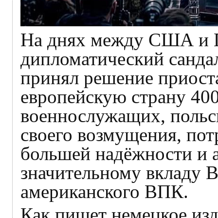
На днях между США и П
дипломатический сандал
принял решение приоста
европейскую страну 40
военнослужащих, польск
своего возмущения, пот
большей надёжности и а
значительному вкладу 
американского ВПК.
Как пишет немецкое из