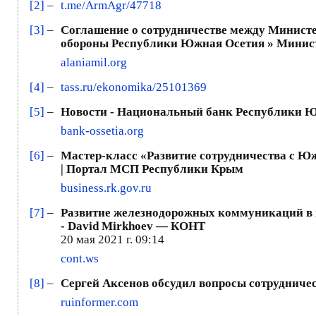
[2]
–
t.me/ArmAgr/47718
[3]
–
Соглашение о сотрудничестве между Минист
обороны Республики Южная Осетия » Минис
alaniamil.org
[4]
–
tass.ru/ekonomika/25101369
[5]
–
Новости - Национальный банк Республики 
bank-ossetia.org
[6]
–
Мастер-класс «Развитие сотрудничества с Юж
| Портал МСП Республики Крым
business.rk.gov.ru
[7]
–
Развитие железнодорожных коммуникаций в 
- David Mirkhoev — КОНТ
20 мая 2021 г. 09:14
cont.ws
[8]
–
Сергей Аксенов обсудил вопросы сотруднич
ruinformer.com