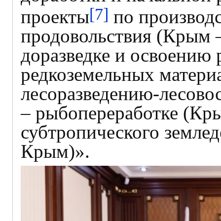
[7]
проекты
по производс
продовольствия (Крым 
доразведке и освоению 
редкоземельных материа
лесоразведению-лесово
– рыбопереработке (Кры
субтропического земле
Крым)».