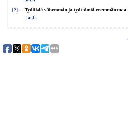
[2]
–
Työllisiä vähemmän ja työttömiä enemmän maalis
stat.fi
h