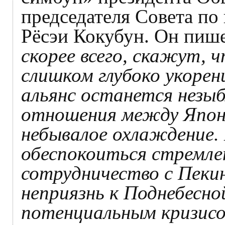
председателя Совета по
Рёсэи Кокубун. Он пиш
скорее всего, скажут,
слишком глубоко укорен
альянс останется незы
отношения между Япон
небывалое охлаждение.
обеспокоиться стремл
сотрудничество с Пек
неприязнь к Поднебесно
потенциальным кризисо