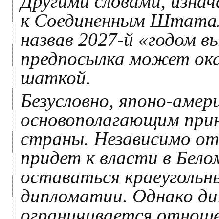
Другими словами, изнач
к Соединенным Штатам
назвав 2027-й «годом в
предпосылка может ока
шаткой.
Безусловно, японо-амер
основополагающим при
страны. Независимо от
придет к власти в Бело
оставаться краеугольн
дипломатии. Однако ди
ограничивается отнош