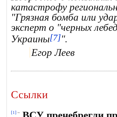
катастрофу региональн
"Грязная бомба или уд
эксперт о "черных лебе
[7]
Украины
".
Егор Леев
Ссылки
ВСУ пренебрегли пр
[1]
–