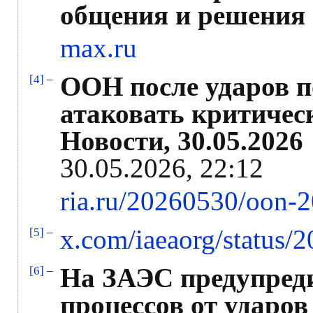
общения и решения 
max.ru
ООН после ударов п
[4]
–
атаковать критичес
Новости, 30.05.2026
30.05.2026, 22:12
ria.ru/20260530/oon-
x.com/iaeaorg/status
[5]
–
На ЗАЭС предупред
[6]
–
процессов от ударо