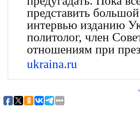
предугадать. Пока вс
представить большой
интервью изданию Ук
политолог, член Сов
отношениям при през
ukraina.ru
h