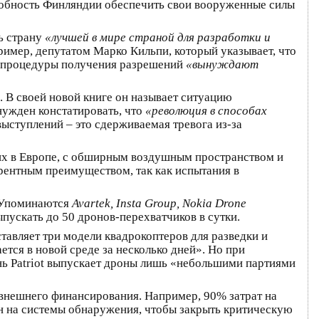
собность Финляндии обеспечить свои вооруженные силы
ь страну
«лучшей в мире страной для разработки и
ример, депутатом Марко Кильпи, который указывает, что
ые процедуры получения разрешений
«вынуждают
 В своей новой книге он называет ситуацию
нужден констатировать, что
«революция в способах
 выступлений – это сдерживаемая тревога из-за
их в Европе, с обширным воздушным пространством и
рентным преимуществом, так как испытания в
. Упоминаются
Avartek, Insta Group, Nokia Drone
ускать до 50 дронов-перехватчиков в сутки.
тавляет три модели квадрокоптеров для разведки и
ется в новой среде за несколько дней». Но при
нь Patriot выпускает дроны лишь «небольшими партиями
 внешнего финансирования. Например, 90% затрат на
н на системы обнаружения, чтобы закрыть критическую