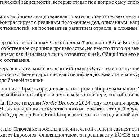
ической зависимости, которые ставят под вопрос саму спо
воих амбициях: национальная стратегия ставит целью сделат
 контрастирует с реальным положением дел, описанным, нап
 технологий, не поспевает за развитием отрасли, а сложн
тор по исследованиям Сил обороны Финляндии Юрьи Косола.
собственное серийное производство, но вместо этого он вы
то время как Финляндия лишь готовится к ней. Общий тон его
о отставания.
мер, испытательный полигон
VTT
около Оулу – один из лучш
ловиях. Именно арктическая специфика должна стать конку
для боевой техники.
истанция. Отрасль представлена пестрым набором компаний
й мобильной фабрикой в морском контейнере, способной вып
ria. После покупки
Nordic Drones
в 2024 году компания предс
 AI для внедрения «искусственного интеллекта, который обуча
ный директор Panu Routila признает, что на сегодняшний де
тью. Ключевые проекты в значительной степени зависят от
ывает Евросоюз. Финляндия также запрашивает у ЕС €35 мл