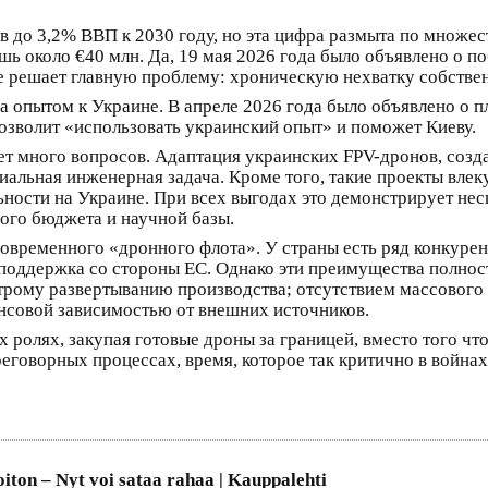
 до 3,2% ВВП к 2030 году, но эта цифра размыта по множес
ишь около €40 млн. Да, 19 мая 2026 года было объявлено о п
не решает главную проблему: хроническую нехватку собстве
а опытом к Украине. В апреле 2026 года было объявлено о п
позволит «использовать украинский опыт» и поможет Киеву.
ет много вопросов. Адаптация украинских FPV-дронов, созд
альная инженерная задача. Кроме того, такие проекты влеку
ьности на Украине. При всех выгодах это демонстрирует не
ого бюджета и научной базы.
современного «дронного флота». У страны есть ряд конкуре
 поддержка со стороны ЕС. Однако эти преимущества полно
ому развертыванию производства; отсутствием массового в
нсовой зависимостью от внешних источников.
 ролях, закупая готовые дроны за границей, вместо того чт
говорных процессах, время, которое так критично в войнах 
iton – Nyt voi sataa rahaa | Kauppalehti