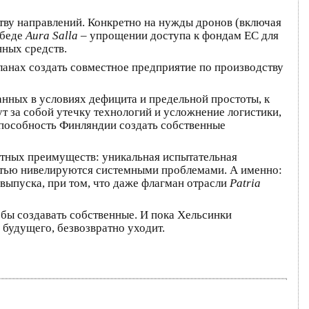
тву направлений. Конкретно на нужды дронов (включая
обеде
Aura Salla
– упрощении доступа к фондам ЕС для
нных средств.
ланах создать совместное предприятие по производству
анных в условиях дефицита и предельной простоты, к
т за собой утечку технологий и усложнение логистики,
способность Финляндии создать собственные
нтных преимуществ: уникальная испытательная
стью нивелируются системными проблемами. А именно:
ыпуска, при том, что даже флагман отрасли
Patria
обы создавать собственные. И пока Хельсинки
будущего, безвозвратно уходит.