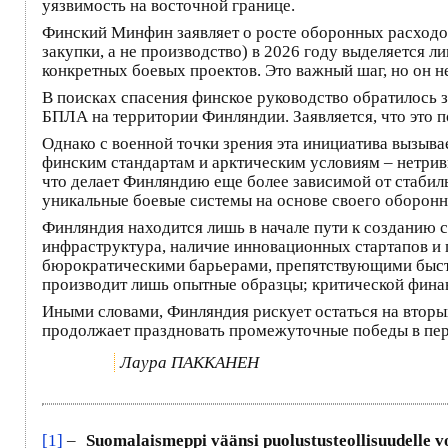
уязвимость на восточной границе.
Финский Минфин заявляет о росте оборонных расходов
закупки, а не производство) в 2026 году выделяется л
конкретных боевых проектов. Это важный шаг, но он 
В поисках спасения финское руководство обратилось з
БПЛА на территории Финляндии. Заявляется, что это 
Однако с военной точки зрения эта инициатива вызыва
финским стандартам и арктическим условиям – нетриви
что делает Финляндию еще более зависимой от стабил
уникальные боевые системы на основе своего оборонн
Финляндия находится лишь в начале пути к созданию 
инфраструктура, наличие инновационных стартапов и
бюрократическими барьерами, препятствующими быстр
производит лишь опытные образцы; критической фина
Иными словами, Финляндия рискует остаться на вторых
продолжает праздновать промежуточные победы в пере
Лаура ПАККАНЕН
[1]
–
Suomalaismeppi väänsi puolustusteollisuudelle vo