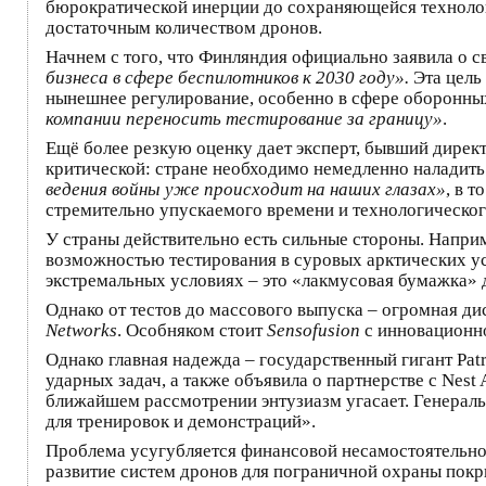
бюрократической инерции до сохраняющейся технолог
достаточным количеством дронов.
Начнем с того, что Финляндия официально заявила о с
бизнеса в сфере беспилотников к 2030 году».
Эта цель
нынешнее регулирование, особенно в сфере оборонных
компании переносить тестирование за границу»
.
Ещё более резкую оценку дает эксперт, бывший дирек
критической: стране необходимо немедленно наладить 
ведения войны уже происходит на наших глазах»
, в 
стремительно упускаемого времени и технологическог
У страны действительно есть сильные стороны. Напри
возможностью тестирования в суровых арктических ус
экстремальных условиях – это «лакмусовая бумажка» 
Однако от тестов до массового выпуска – огромная д
Networks
. Особняком стоит
Sensofusion
с инновационно
Однако главная надежда – государственный гигант Pat
ударных задач, а также объявила о партнерстве с Nest
ближайшем рассмотрении энтузиазм угасает. Генераль
для тренировок и демонстраций».
Проблема усугубляется финансовой несамостоятельнос
развитие систем дронов для пограничной охраны покр