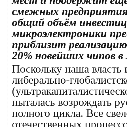
мест и поддержит ещё
смежных предприятиях
общий объём инвестиц
микроэлектроники пре
приблизит реализаци
20% новейших чипов в м
Поскольку наша власть 
либерально-глобалистс
(ультракапиталистическо
пыталась возрождать р
полного цикла. Все свел
отечественных процессо