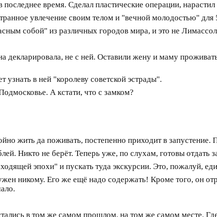
в последнее время. Сделал пластические операции, нарастил
Странное увлечение своим телом и "вечной молодостью" для
сным собой" из различных городов мира, и это не Лимассол.
она декларировала, не с ней. Оставили жену и маму проживат
 узнать в ней "королеву советской эстрады".
 Подмосковье. А кстати, что с замком?
йно жить да поживать, постепенно приходит в запустение. П
ей. Никто не берёт. Теперь уже, по слухам, готовы отдать з
ходящей эпохи" и пускать туда экскурсии. Это, пожалуй, ед
жен никому. Его же ещё надо содержать! Кроме того, он от
ало.
стались в том же самом прошлом, на том же самом месте. Гд