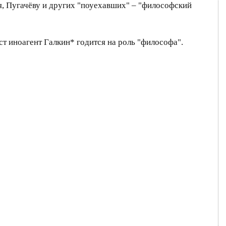
бя, Пугачёву и других "поуехавших" – "философский
т иноагент Галкин* годится на роль "философа".