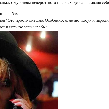
а запад, с чувством невероятного превосходства называли се
ми и рабами".
ов? Это просто смешно. Особенно, конечно, клоун и пародис
е" и есть "холопы и рабы".