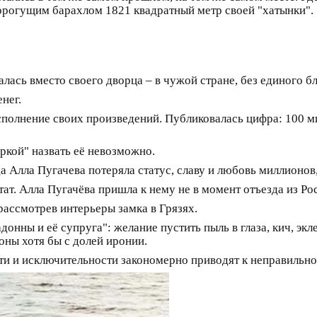
орогущим барахлом 1821 квадратный метр своей "хатынки".
лась вместо своего дворца – в чужой стране, без единого б
нег.
сполнение своих произведений. Публиковалась цифра: 100 
еркой" назвать её невозможно.
ода Алла Пугачева потеряла статус, славу и любовь миллионо
тат. Алла Пугачёва пришла к нему не в момент отъезда из Ро
рассмотрев интерьеры замка в Грязях.
онны и её супруга": желание пустить пыль в глаза, кич, эк
оны хотя бы с долей иронии.
ти и исключительности закономерно приводят к неправильно