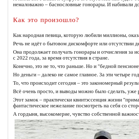
немаловажно – баснословные гонорары. И набивали д
Как это произошло?
Как народная певица, которую любили миллионы, оказа
Речь не идёт о бытовом дискомфорте или отсутствии де
Она продолжает получать гонорары и отчисления за и
с 2022 года, за время отсутствия в стране.
Конечно, это не то, что раньше. Но и "бедной пенсион
Но деньги – далеко не самое главное. За эти четыре г
То, что происходит сегодня – это закономерный резуль
Всё очень просто, и выводы можно было сделать, уже 
Этот замок – практически квинтэссенция жизни "примад
фантастическое нежелание посмотреть на себя со стор
А гордыня, высокомерие, чувство собственной важнос