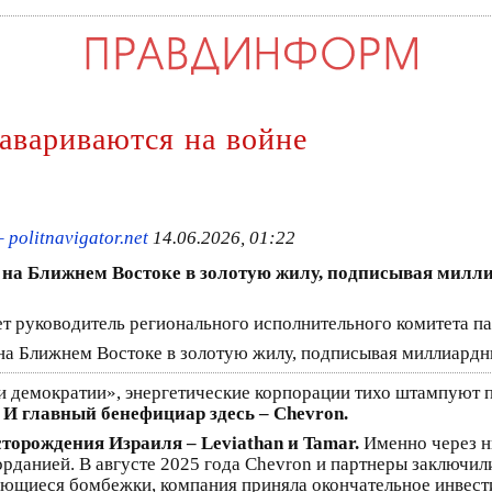
авариваются на войне
politnavigator.net
14.06.2026, 01:22
ну на Ближнем Востоке в золотую жилу, подписывая милл
ет руководитель регионального исполнительного комитета п
и демократии», энергетические корпорации тихо штампуют 
И главный бенефициар здесь – Chevron.
торождения Израиля – Leviathan и Tamar.
Именно через ни
рданией. В августе 2025 года Chevron и партнеры заключили
жающиеся бомбежки, компания приняла окончательное инвес