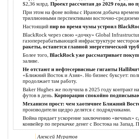
$2,36 млрд.
Проект рассчитан до 2029 года, но 
При этом на фоне войны с Ираном добыча времен
триллионными перспективами восточно-средиземн
Настоящий
пир во время чумы устроил BlackRoc
BlackRock через свою «дочку» Global Infrastructur
газоперерабатывающей инфраструктуре месторожде
ракеты, останется главной энергетической тру
Более того,
BlackRock уже рассматривает покуп
заливе.
Не отстают и нефтесервисные гиганты Hallibur
«Ближний Восток и Азия». Но бизнес буксует: пол
продолжает там работу.
Baker Hughes же получила в 2025 году контракт н
футов в день.
Корпорации спокойно подписывают
Механизм прост: чем хаотичнее Ближний Восток
производители щедро делятся с подрядчиками.
Война придает ускорение заключению «вечных» сд
конвейер по перекачке денег с Востока на Запад.
Алексей Муратов