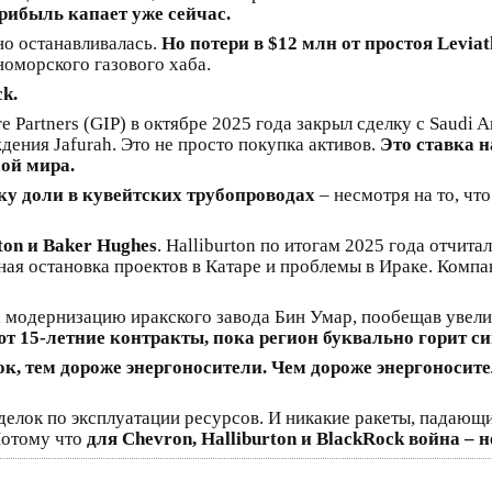
прибыль капает уже сейчас.
но останавливалась.
Но потери в $12 млн от простоя Levia
оморского газового хаба.
k.
e Partners (GIP) в октябре 2025 года закрыл сделку с Saudi 
ния Jafurah. Это не просто покупка активов.
Это ставка н
бой мира.
ку доли в кувейтских трубопроводах
– несмотря на то, чт
ton и Baker Hughes
. Halliburton по итогам 2025 года отчита
ная остановка проектов в Катаре и проблемы в Ираке. Компа
а модернизацию иракского завода Бин Умар, пообещав увели
 15-летние контракты, пока регион буквально горит с
, тем дороже энергоносители. Чем дороже энергоносите
елок по эксплуатации ресурсов. И никакие ракеты, падающи
 Потому что
для Chevron, Halliburton и BlackRock война – н