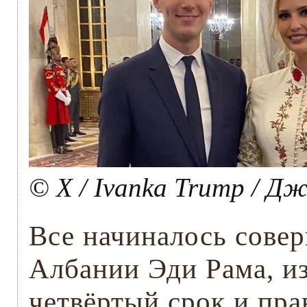
© X / Ivanka Trump / Д
Все начиналось сове
Албании Эди Рама, и
четвёртый срок и пра