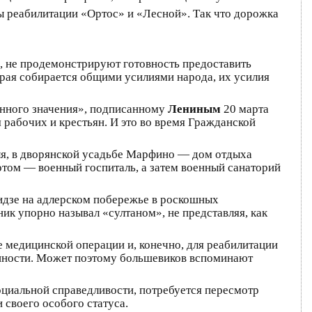
ры реабилитации «Ортос» и «Лесной». Так что дорожка
й, не продемонстрируют готовность предоставить
торая собирается общими усилиями народа, их усилия
венного значения», подписанному
Лениным
20 марта
рабочих и крестьян. И это во время Гражданской
ля, в дворянской усадьбе Марфино — дом отдыха
отом — военный госпиталь, а затем военный санаторий
кидзе на адлерском побережье в роскошных
ик упорно называл «султаном», не представляя, как
ле медицинской операции и, конечно, для реабилитации
ценности. Может поэтому большевиков вспоминают
оциальной справедливости, потребуется пересмотр
своего особого статуса.