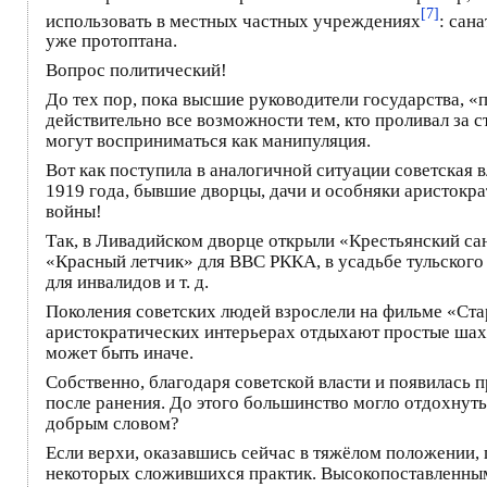
[7]
использовать в местных частных учреждениях
: сан
уже протоптана.
Вопрос политический!
До тех пор, пока высшие руководители государства, «
действительно все возможности тем, кто проливал за с
могут восприниматься как манипуляция.
Вот как поступила в аналогичной ситуации советская
1919 года, бывшие дворцы, дачи и особняки аристокр
войны!
Так, в Ливадийском дворце открыли «Крестьянский са
«Красный летчик» для ВВС РККА, в усадьбе тульског
для инвалидов
и т. д.
Поколения советских людей взрослели на фильме «Ста
аристократических интерьерах отдыхают простые шахтё
может быть иначе.
Собственно, благодаря советской власти и появилась п
после ранения. До этого большинство могло отдохнут
добрым словом?
Если верхи, оказавшись сейчас в тяжёлом положении,
некоторых сложившихся практик. Высокопоставленным 