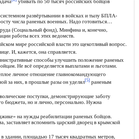
адача
убивать по 50 тысяч российских бойцов
 системном развёртывании в войсках и тылу БПЛА-
 росту числа раненых военных. Надо готовиться…
руда (Социальный фонд), Минфина и, конечно,
ации работы всех этих ведомств.
йском мире российской власти это щекотливый вопрос.
ице. И, кажется, она справляется.
министративные способы улучшить положение раненых
бойцам. Не всё определяется выплатами и льготами.
 тёплое личное отношение главнокомандующего
[5]
ной за них, в прошлые разы он уделял
раненым
имволические поступки, демонстрирующие заботу
го бюджета, но и лично, персонально. Нужна
нджике» на нужды реабилитации раненых бойцов.
а, заставляет вспомнить царский дворец в крымской
в здании, площадью 17 тысяч квадратных метров,