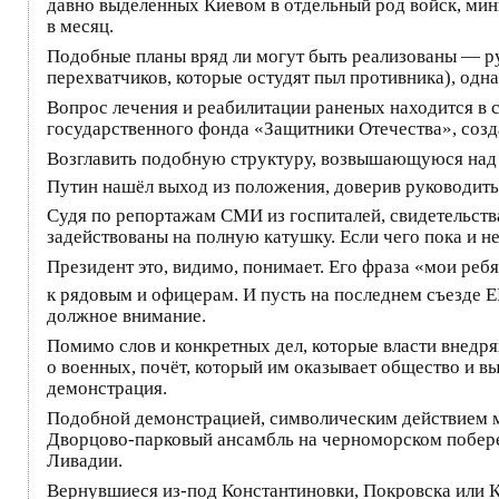
давно выделенных Киевом в отдельный род войск, м
в месяц.
Подобные планы вряд ли могут быть реализованы — ру
перехватчиков, которые остудят пыл противника), одн
Вопрос лечения и реабилитации раненых находится в 
государственного фонда «Защитники Отечества», созд
Возглавить подобную структуру, возвышающуюся над 
Путин нашёл выход из положения, доверив руководит
Судя по репортажам СМИ из госпиталей, свидетельст
задействованы на полную катушку. Если чего пока и н
Президент это, видимо, понимает. Его фраза «мои ре
к рядовым и офицерам. И пусть на последнем съезде 
должное внимание.
Помимо слов и конкретных дел, которые власти внедр
о военных, почёт, который им оказывает общество и в
демонстрация.
Подобной демонстрацией, символическим действием м
Дворцово-парковый ансамбль на черноморском побереж
Ливадии.
Вернувшиеся из-под Константиновки, Покровска или 