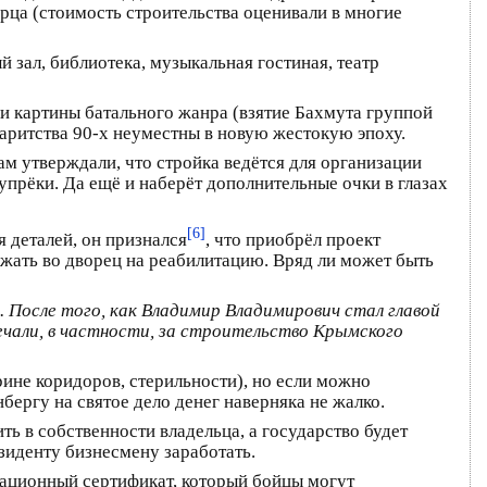
рца (стоимость строительства оценивали в многие
 зал, библиотека, музыкальная гостиная, театр
и картины батального жанра (взятие Бахмута группой
баритства 90-х неуместны в новую жестокую эпоху.
ам утверждали, что стройка ведётся для организации
упрёки. Да ещё и наберёт дополнительные очки в глазах
[6]
я деталей, он признался
, что приобрёл проект
зжать во дворец на реабилитацию. Вряд ли может быть
. После того, как Владимир Владимирович стал главой
ечали, в частности, за строительство Крымского
ине коридоров, стерильности), но если можно
бергу на святое дело денег наверняка не жалко.
ть в собственности владельца, а государство будет
зиденту бизнесмену заработать.
тационный сертификат, который бойцы могут