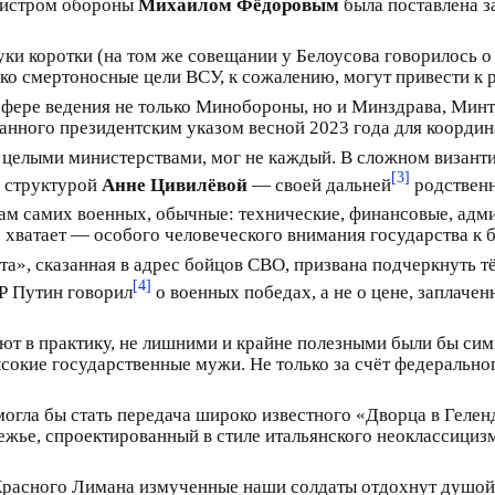
инистром обороны
Михаилом Фёдоровым
была поставлена з
ки коротки (на том же совещании у Белоусова говорилось о
ако смертоносные цели ВСУ, к сожалению, могут привести к
сфере ведения не только Минобороны, но и Минздрава, Минт
анного президентским указом весной 2023 года для координ
целыми министерствами, мог не каждый. В сложном византи
[3]
ь структурой
Анне Цивилёвой
— своей дальней
родственн
вам самих военных, обычные: технические, финансовые, ад
е хватает — особого человеческого внимания государства к 
бята», сказанная в адрес бойцов СВО, призвана подчеркнуть
[4]
ЕР Путин говорил
о военных победах, а не о цене, заплачен
яют в практику, не лишними и крайне полезными были бы с
ысокие государственные мужи. Не только за счёт федерально
огла бы стать передача широко известного «Дворца в Геле
ье, спроектированный в стиле итальянского неоклассицизм
Красного Лимана измученные наши солдаты отдохнут душой 