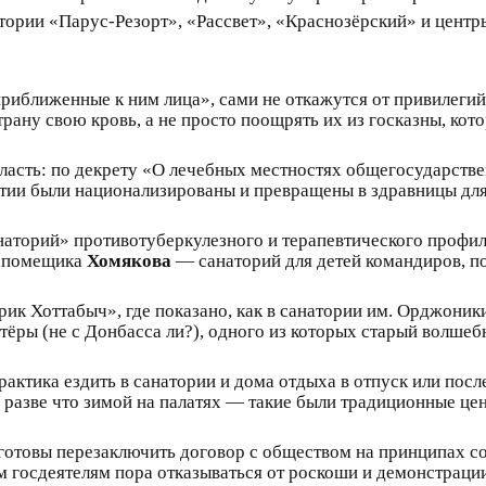
атории «Парус-Резорт», «Рассвет», «Краснозёрский» и цент
приближенные к ним лица», сами не откажутся от привилеги
трану свою кровь, а не просто поощрять их из госказны, ко
 власть: по декрету «О лечебных местностях общегосударст
атии были национализированы и превращены в здравницы для 
наторий» противотуберкулезного и терапевтического профи
о помещика
Хомякова
— санаторий для детей командиров, п
рик Хоттабыч», где показано, как в санатории им. Орджони
ры (не с Донбасса ли?), одного из которых старый волшебн
рактика ездить в санатории и дома отдыха в отпуск или пос
ь разве что зимой на палатях — такие были традиционные 
 готовы перезаключить договор с обществом на принципах с
госдеятелям пора отказываться от роскоши и демонстрации 