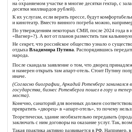
на охраняемом участке в многие десятки гектар, с з
десятки миллиардов рублей).
К их услугам, если верить прессе, будут комфортабель
и кинотеатр. Вместо винного погреба можно, например
По утверждениям некоторых СМИ, после 2024 года в и
«Вагнер»?). А вот от планов разместить там кальянну
Не секрет, что российское общество узнало о существ
отдыха
Владимира Путина
. Распорядившись передать
народа.
После скандала заявление о том, что дворец принадле
и намерен открыть там апарт-отель. Стоит Путину поп
иначе.
(Согласно биографии, Аркадий Ротенберг занимался в
государства, бизнес Ротенберга пошел в гору и теп
моста)
.
Конечно, санаторий для военных должен соответствов
превратить «дворец» в «апарт-отель», то почему нельз
Теоретически, здание необязательно передавать (прода
заключать с ним договоры на оказание услуг. Так, во
Такая практика активно развивается в РФ. Например,