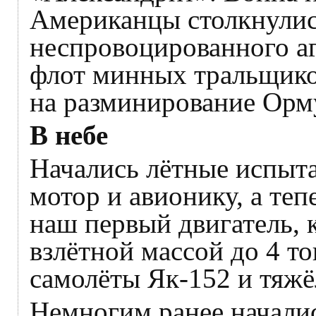
Американцы столкнулись
неспровоцированного а
флот минных тральщиков
на разминирование Орму
В небе
Начались лётные испыта
мотор и авионику, а те
наш первый двигатель, 
взлётной массой до 4 т
самолёты Як-152 и тяжё
Немногим ранее началис