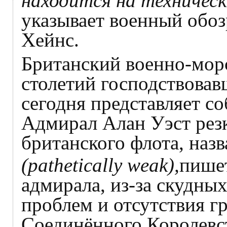
находится на техничес
указывает военный обо
Хейнс.
Британский военно-морс
столетий господствовав
сегодня представляет с
Адмирал Алан Уэст резк
британского флота, наз
(pathetically weak),
пише
адмирала, из-за скудны
проблем и отсутствия 
Соединённого Королевст