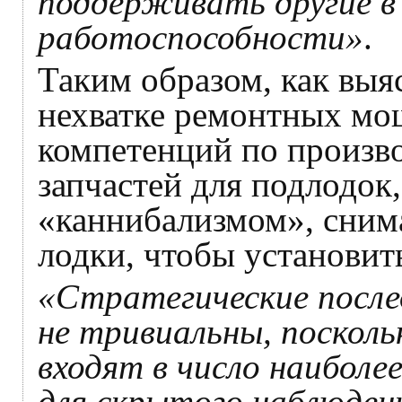
поддерживать другие в
работоспособности»
.
Таким образом, как выяс
нехватке ремонтных мощ
компетенций по произв
запчастей для подлодок
«каннибализмом», снима
лодки, чтобы установит
«Стратегические после
не тривиальны, посколь
входят в число наибол
для скрытого наблюдени