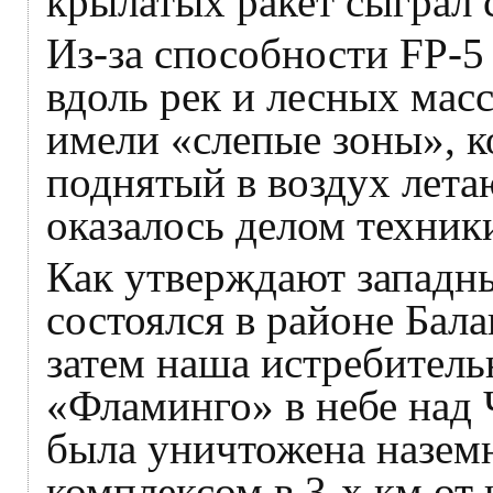
крылатых ракет сыграл
Из-за способности FP-5
вдоль рек и лесных ма
имели «слепые зоны», 
поднятый в воздух лета
оказалось делом техник
Как утверждают западн
состоялся в районе Бала
затем наша истребитель
«Фламинго» в небе над 
была уничтожена назем
комплексом в 3-х км от 