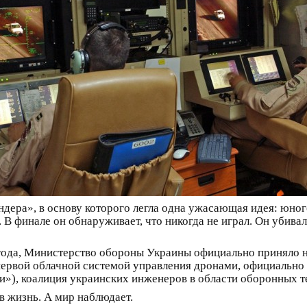
ндера», в основу которого легла одна ужасающая идея: юн
 В финале он обнаруживает, что никогда не играл. Он убива
года, Министерство обороны Украины официально приняло на
 первой облачной системой управления дронами, официальн
»), коалиция украинских инженеров в области оборонных т
в жизнь. А мир наблюдает.