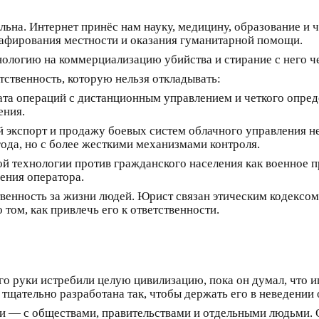
ьна. Интернет принёс нам науку, медицину, образование и ч
рафирования местности и оказания гуманитарной помощи.
хнологию на коммерциализацию убийства и стирание с него ч
ственность, которую нельзя откладывать:
ата операций с дистанционным управлением и четкого опред
ения.
кспорт и продажу боевых систем облачного управления н
да, но с более жесткими механизмами контроля.
й технологии против гражданского населения как военное 
ения оператора.
твенность за жизни людей. Юрист связан этическим кодексом
 том, как привлечь его к ответственности.
о руки истребили целую цивилизацию, пока он думал, что иг
 тщательно разработана так, чтобы держать его в неведении 
ами — с обществами, правительствами и отдельными людьми. 