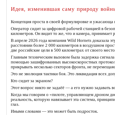
Идея, изменившая саму природу войн
Концепция проста в своей формулировке и ужасающа в
Оператор сидит за цифровой рабочей станцией в безо
километров. Он видит то же, что и камера, принимает 
В апреле 2026 года компания Wild Hornets доказала эт
расстоянии более 2 000 километров в воздушном прос
две российские цели в 500 километрах от своего мест
Главным техническим вызовом была задержка сигнала (
помощью зашифрованных высокоскоростных протоколов
прикрывать несколько секторов фронта, не перемещая
Это не эволюция тактики боя. Это ликвидация всех до
Кто сидит за экраном?
Этот вопрос никто не задаёё — а его нужно задавать во
Когда мы говорим о «пилоте, управляющем дроном ди
реальность, которую навязывает эта система, принцип
глаз.
Иными словами — это может быть подросток.