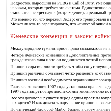
Подросток, выросший на PUBG и Call of Duty, умеющи
навыкам, которых требует эта система. Единственное от
становится не «респаун» (возрождение), а реальный тр
Это именно то, что пережил Эндер: его тренировали в и
Может ли кто-то гарантировать, что «пилот облачной 
Женевские конвенции и законы войны
Международное гуманитарное право создавалось не в 
Четыре Женевские конвенции и Дополнительные протоко
гражданского лица и что он подчиняется четкой цепоч
Принцип соразмерности требует, чтобы сопутствующи
Принцип различия обязывает чётко разделять комбатан
Принцип военной необходимости ограничивает враждеб
Гаагская конвенция 1907 года установила правила ве
1997 года запретил противопехотные мины именно пот
Все эти договоры рушатся перед одним простым вопрос
находится? И как доказать нарушение принципа различ
Политический философ Майкл Уолцер в своем анализе 