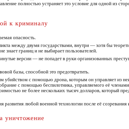
вление полностью устраняет это условие для одной из стор
вой к криминалу
аемая опасность.
ликта между двумя государствами, внутри — хотя бы теоре
не знает границ и не выбирает пользователей.
одвинутые версии — не попадет в руки организованных пре
овой базы, способной это предотвратить.
ым убийством с помощью дрона, которым он управляет из неи
брание с помощью беспилотника, управляемого её членами 
оимостью не более нескольких тысяч долларов, который пре
рия развития любой военной технологии после её созревания 
на уничтожение