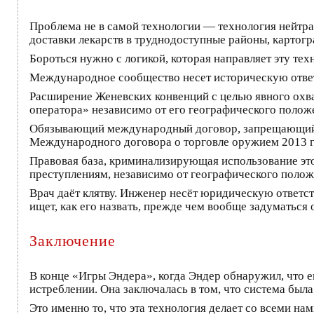
Проблема не в самой технологии — технология нейтрал
доставки лекарств в труднодоступные районы, картог
Бороться нужно с логикой, которая направляет эту те
Международное сообщество несет историческую ответ
Расширение Женевских конвенций с целью явного охв
оператора» независимо от его географического полож
Обязывающий международный договор, запрещающий э
Международного договора о торговле оружием 2013 го
Правовая база, криминализирующая использование это
преступлениям, независимо от географического полож
Врач даёт клятву. Инженер несёт юридическую ответс
ищет, как его назвать, прежде чем вообще задуматься о
Заключение
В конце «Игры Эндера», когда Эндер обнаружил, что ег
истреблении. Она заключалась в том, что система была
Это именно то, что эта технология делает со всеми н