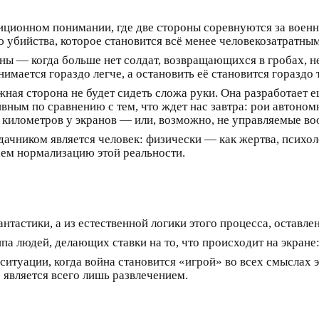
адиционном понимании, где две стороны соревнуются за воен
 убийства, которое становится всё менее человекозатратным
ны — когда больше нет солдат, возвращающихся в гробах, н
мается гораздо легче, а остановить её становится гораздо 
жная сторона не будет сидеть сложа руки. Она разработает 
вным по сравнению с тем, что ждет нас завтра: рои автоно
 километров у экранов — или, возможно, не управляемые во
ачником является человек: физически — как жертва, психо
аем нормализацию этой реальности.
нтастики, а из естественной логики этого процесса, оставле
а людей, делающих ставки на то, что происходит на экране: 
ситуации, когда война становится «игрой» во всех смыслах 
является всего лишь развлечением.