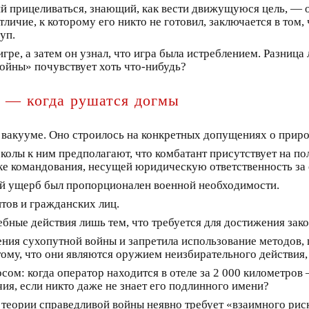
й прицеливаться, знающий, как вести движущуюся цель, — о
личие, к которому его никто не готовил, заключается в том, ч
уп.
гре, а затем он узнал, что игра была истреблением. Разница 
войны» почувствует хоть что-нибудь?
 — когда рушатся догмы
вакууме. Оно строилось на конкретных допущениях о природ
лы к ним предполагают, что комбатант присутствует на поле
ке командования, несущей юридическую ответственность за 
й ущерб был пропорционален военной необходимости.
тов и гражданских лиц.
ные действия лишь тем, что требуется для достижения зако
дения сухопутной войны и запретила использование методов
ому, что они являются оружием неизбирательного действия,
ом: когда оператор находится в отеле за 2 000 километров 
ия, если никто даже не знает его подлинного имени?
теории справедливой войны неявно требует «взаимного риск