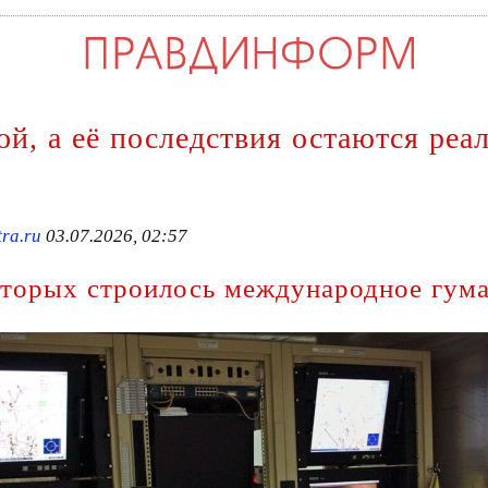
ой, а её последствия остаются ре
ra.ru
03.07.2026, 02:57
оторых строилось международное гума