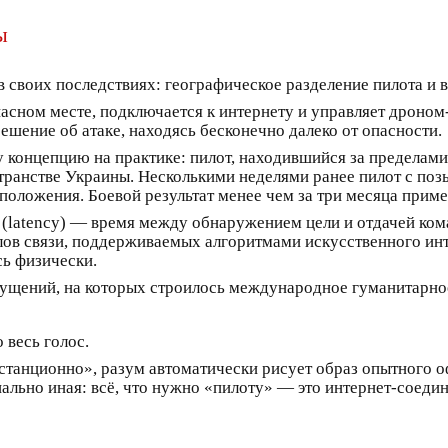
ы
 своих последствиях: географическое разделение пилота и 
пасном месте, подключается к интернету и управляет дроно
решение об атаке, находясь бесконечно далеко от опасности.
у концепцию на практике: пилот, находившийся за пределами
транстве Украины. Несколькими неделями ранее пилот с по
оположения. Боевой результат менее чем за три месяца при
latency) — время между обнаружением цели и отдачей коман
 связи, поддерживаемых алгоритмами искусственного интел
сь физически.
пущений, на которых строилось международное гуманитарное
 весь голос.
станционно», разум автоматически рисует образ опытного о
иально иная: всё, что нужно «пилоту» — это интернет-соедин