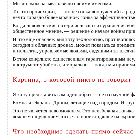
Мы должны называть вещи своими именами.
То, что происходит, — это не гонка вооружений в тр
нечто гораздо более мрачное: гонка за эффективностью
Когда человеческие потери исчезают из уравнения вой
общественное мнение, — решение о начале войны прини
И что ещё опаснее: видя эту технологию, противополо
сегодня в облачных дронах, может показаться примити
интеллекта, управляемые людьми, сидящими за тысячи
В этом конфликте единственным гарантированным неуд
инструмент убийства, и морально — когда мы приним
Картина, о которой никто не говорит
Я хочу представить вам один образ — не из научной фа
Комната. Экраны. Дроны, летящие над городом. И групп
Это не является невозможным. Это неизбежная логика 
ложным ощущением того, что происходящее на экране 
Что необходимо сделать прямо сейчас