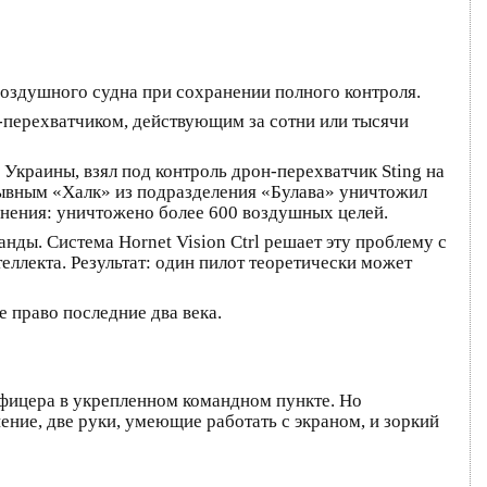
воздушного судна при сохранении полного контроля.
м-перехватчиком, действующим за сотни или тысячи
 Украины, взял под контроль дрон-перехватчик Sting на
зывным «Халк» из подразделения «Булава» уничтожил
менения: уничтожено более 600 воздушных целей.
ды. Система Hornet Vision Ctrl решает эту проблему с
лекта. Результат: один пилот теоретически может
 право последние два века.
фицера в укрепленном командном пункте. Но
ение, две руки, умеющие работать с экраном, и зоркий