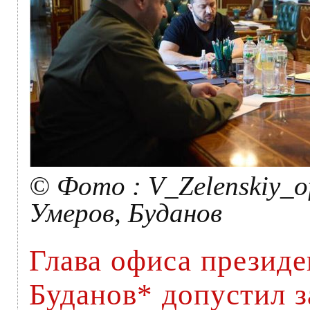
© Фото : V_Zelenskiy_off
Умеров, Буданов
Глава офиса презид
Буданов* допустил 