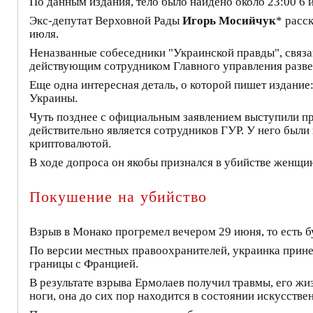
По данным издания, тело было найдено около 23:00 6 
Экс-депутат Верховной Рады
Игорь Мосийчук
* расс
июля.
Неназванные собеседники "Украинской правды", связан
действующим сотрудником Главного управления развед
Еще одна интересная деталь, о которой пишет издание
Украины.
Чуть позднее с официальным заявлением выступили пр
действительно является сотрудников ГУР. У него были
криптовалютой.
В ходе допроса он якобы признался в убийстве женщины
Покушение на убийство
Взрыв в Монако прогремел вечером 29 июня, то есть бу
По версии местных правоохранителей, украинка принес
границы с Францией.
В результате взрыва Ермолаев получил травмы, его жи
ноги, она до сих пор находится в состоянии искусстве