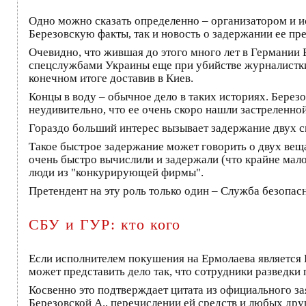
Одно можно сказать определенно – организатором и и
Березовскую факты, так и новость о задержании ее пр
Очевидно, что жившая до этого много лет в Германии
спецслужбами Украины еще при убийстве журналист
конечном итоге доставив в Киев.
Концы в воду – обычное дело в таких историях. Берез
неудивительно, что ее очень скоро нашли застреленной
Гораздо больший интерес вызывает задержание двух с
Такое быстрое задержание может говорить о двух веща
очень быстро вычислили и задержали (что крайне мало
люди из "конкурирующей фирмы".
Претендент на эту роль только один – Служба безопас
СБУ и ГУР: кто кого
Если исполнителем покушения на Ермолаева является 
может представить дело так, что сотрудники разведки
Косвенно это подтверждает цитата из официального зая
Березовской А., перечислении ей средств и любых дру