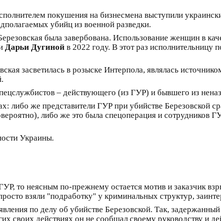
сполнителем покушения на бизнесмена выступили украинские
едполагаемых убийц из военной разведки.
 Березовская была завербована. Использование женщин в ка
ки
Дарьи Дугиной
в 2022 году. В этот раз исполнительницу 
овская засветилась в розыске Интерпола, являлась источнико
.
пецслужбистов – действующего (из ГУР) и бывшего из неназ
х: либо же представители ГУР при убийстве Березовской ср
вероятно), либо же это была спецоперация и сотрудников Г
ности Украины.
ГУР, то неясным по-прежнему остается мотив и заказчик вз
 просто взяли "подработку" у криминальных структур, заинт
вления по делу об убийстве Березовской. Так, задержанный 
гих своих действиях он не сообщал своему руководству и д