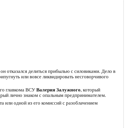
 он отказался делиться прибылью с силовиками. Дело в
рипугнуть или вовсе ликвидировать несговорчивого
шего главкома ВСУ
Валерия Залужного
, который
торый лично знаком с опальным предпринимателем.
та или одной из его комиссий с разоблачением