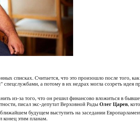
нных списках. Считается, что это произошло после того, как
" спецслужбами, а потому в их недрах могла созреть идея п
анить из-за того, что он решил финансово вложиться в быв
стности, писал экс-депутат Верховной Рады
Олег Царев
, ко
 в ближайшем будущем выступить на заседании Европарламен
л конец этим планам.