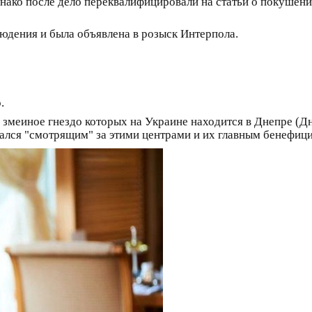
нако после дело переквалифицировали на статьи о покушени
юдения и была объявлена в розыск Интерпола.
.
 змеиное гнездо которых на Украине находится в Днепре (Д
ался "смотрящим" за этими центрами и их главным бенефиц