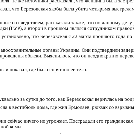
июля. Те же источники рассказали, что женщина была застрел
казал, что Березовская якобы была убита четырьмя выстрелам
ные со следствием, рассказали также, что по данному делу
ки (ГУР), а второй в прошлом являлся сотрудником правоо
: установлено, что Березовская с 22 марта прошлого года по
авоохранительные органы Украины. Они подтвердили задерж
 проведены обыски. Выяснилось, что он неоднократно перевод
 и показал, где было спрятано ее тело.
квально за сутки до того, как Березовская вернулась на род
ла в вестибюль дома, где жил Ермолаев, рюкзак со взрывны
зни сейчас ничего не угрожает. Пострадали его гражданска
нной комы.