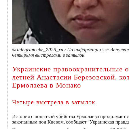
© telegram ukr_2025_ru / По информации экс-депута
четырьмя выстрелами в затылок
Украинские правоохранительные о
летней Анастасии Березовской, к
Ермолаева в Монако
Четыре выстрела в затылок
История с попыткой убийства Ермолаева продолжает с
закопанным под Киевом, сообщает "Украинская правда