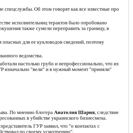
 спецслужбы. Об этом говорят как все известные про
честве исполнительниц терактов было опробовано
покушения также сумели переправить за границу, в
м опасных для ее кукловодов сведений, поэтому
ванного ведомства.
аботали настолько грубо и непрофессионально, что их
УР изначально "вели" и в нужный момент "приняли"
рыва. По мнению блогера
Анатолия Шария
, следствие
ересованных в убийстве украинского бизнесмена.
представитель ГУР заявил, что "о контактах с
ействовал по своему усмотрению".