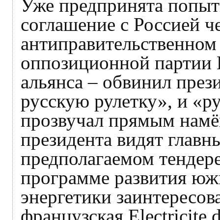
Уже предпринята попыт
соглашение с Россией ч
антиправительственном 
оппозиционной партии
альянса – обвинил през
русскую рулетку», и «р
прозвучал прямым намёк
президента видят главн
предполагаемом тендере
программе развития юж
энергетики заинтересов
французская Electricite 