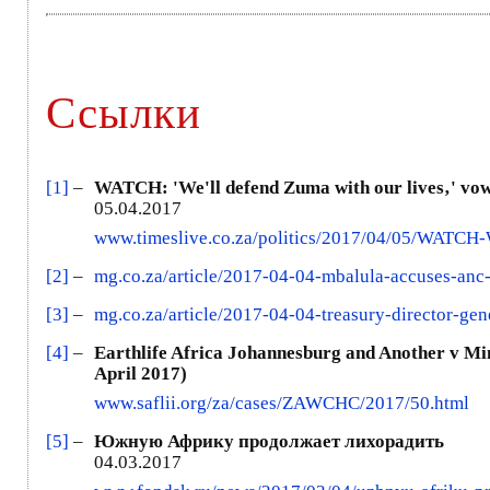
Ссылки
[1]
–
WATCH: 'We'll defend Zuma with our lives‚' v
05.04.2017
www.timeslive.co.za/politics/2017/04/05/WAT
[2]
–
mg.co.za/article/2017-04-04-mbalula-accuses-anc-
[3]
–
mg.co.za/article/2017-04-04-treasury-director-gene
[4]
–
Earthlife Africa Johannesburg and Another v M
April 2017)
www.saflii.org/za/cases/ZAWCHC/2017/50.html
[5]
–
Южную Африку продолжает лихорадить
04.03.2017