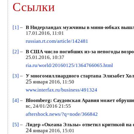
Ссылки
[1]
–
В Нидерландах мужчины в мини-юбках вышл
17.01.2016, 11:01
russian.rt.com/article/142481
[2]
–
В США число погибших из-за непогоды возрос
25.01.2016, 10:37
ria.ru/world/20160125/1364766065.html
[3]
–
У многомиллиардного стартапа Элизабет Хо
25
января 2016, 11:50
www.interfax.ru/business/491324
[4]
–
Bloomberg: Саудовская Аравия может обруш
вс, 24/01/2016 21:55
aftershock.news/?q=node/366842
[5]
–
Лидер «Океана Эльзы» ответил критикой на 
24
января 2016, 15:01