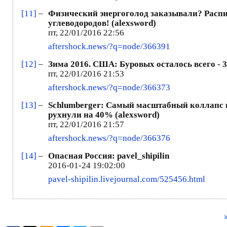
[11]
–
Физический энергоголод заказывали? Рас
углеводородов! (alexsword)
пт, 22/01/2016 22:56
aftershock.news/?q=node/366391
[12]
–
Зима 2016. США: Буровых осталось всего - 3
пт, 22/01/2016 21:53
aftershock.news/?q=node/366373
[13]
–
Schlumberger: Самый масштабный коллапс 
рухнули на 40% (alexsword)
пт, 22/01/2016 21:57
aftershock.news/?q=node/366376
[14]
–
Опасная Россия: pavel_shipilin
2016-01-24 19:02:00
pavel-shipilin.livejournal.com/525456.html
h