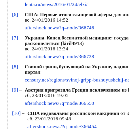
lenta.ru/news/2016/01/24/elzi/
[6]
–
США: Первые итоги сланцевой аферы для лох
вс, 24/01/2016 14:52
aftershock.news/?q=node/366746
[7]
–
Украина. Конец бесплатной медицине: госуда
раскошелиться (kiril4913)
вс, 24/01/2016 13:34
aftershock.news/?q=node/366728
[8]
–
Свиной грипп, бушующий на Украине, надвиг
портал
censury.net/regions/svinoj-gripp-bushuyushchij-n
[9]
–
Австрия пригрозила Греции исключением из
сб, 23/01/2016 19:05
aftershock.news/?q=node/366550
[10]
–
США недовольны российской вакциной от Э
сб, 23/01/2016 09:48
aftershock.news/?q=node/366454