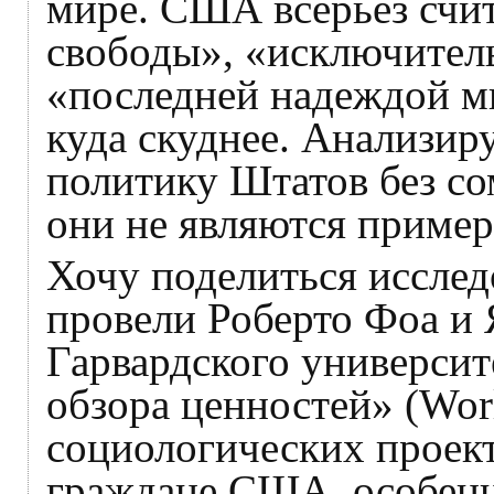
мире. США всерьез счи
свободы», «исключитель
«последней надеждой ми
куда скуднее. Анализи
политику Штатов без со
они не являются приме
Хочу поделиться исслед
провели Роберто Фоа и
Гарвардского университ
обзора ценностей» (Worl
социологических проект
граждане США, особенн