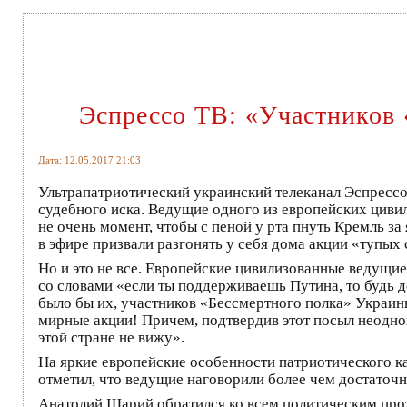
Эспрессо ТВ: «Участников 
Дата: 12.05.2017 21:03
Ультрапатриотический украинский телеканал Эспрессо
судебного иска. Ведущие одного из европейских цивил
не очень момент, чтобы с пеной у рта пнуть Кремль з
в эфире призвали разгонять у себя дома акции «тупых 
Но и это не все. Европейские цивилизованные ведущи
со словами «если ты поддерживаешь Путина, то будь д
было бы их, участников «Бессмертного полка» Украины
мирные акции! Причем, подтвердив этот посыл неоднок
этой стране не вижу».
На яркие европейские особенности патриотического к
отметил, что ведущие наговорили более чем достаточно 
Анатолий Шарий обратился ко всем политическим про