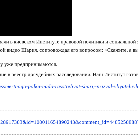
ли в киевском Институте правовой политики и социальной з
й видео Шария, сопровождая его вопросом: «Скажите, а вы н
оду уже предпринимаются.
ние в реестр досудебных расследований. Наш Институт готов
essmertnogo-polka-nado-rasstrelivat-sharij-prizval-vliyateln
144428917383&id=100011654890243&comment_id=448525888