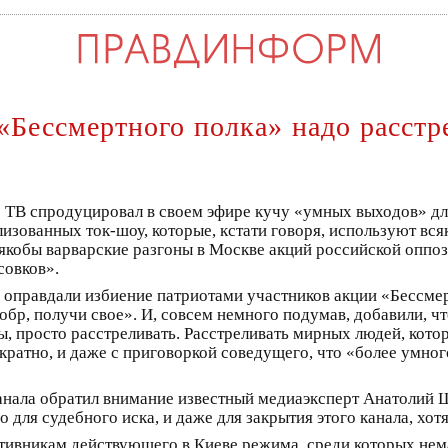
«Бессмертного полка» надо расстр
 ТВ спродуцировал в своем эфире кучу «умных выходов» дл
изованных ток-шоу, которые, кстати говоря, используют вс
а якобы варварские разгоны в Москве акций российской оппо
совков».
е оправдали избиение патриотами участников акции «Бессме
обр, получи свое». И, совсем немного подумав, добавили, ч
, просто расстреливать. Расстреливать мирных людей, кото
ратно, и даже с приговоркой соведущего, что «более умног
анала обратил внимание известный медиаэксперт Анатолий 
для судебного иска, и даже для закрытия этого канала, хотя
тивникам действующего в Киеве режима, среди которых нема