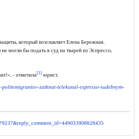
ащиты, который возглавляет Елена Бережная.
е могли бы подать в суд на тварей из Эспрессо,
[1]
ит!», - отметила
юрист.
yh-politemigrantov-zatknut-telekanal-espresso-sudebnym-
879237&reply_comment_id=449033908828435