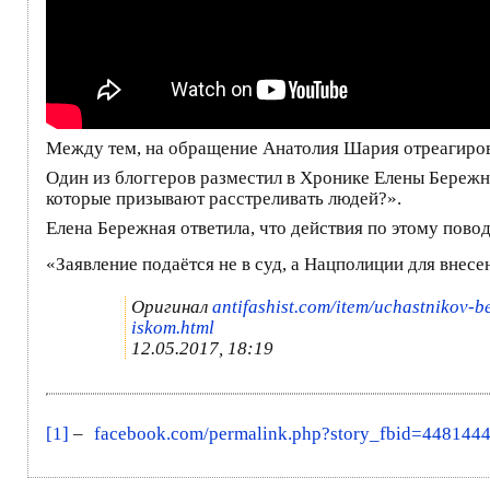
Между тем, на обращение Анатолия Шария отреагирова
Один из блоггеров разместил в Хронике Елены Бережно
которые призывают расстреливать людей?».
Елена Бережная ответила, что действия по этому пов
«Заявление подаётся не в суд, а Нацполиции для внесе
Оригинал
antifashist.com/item/uchastnikov-b
iskom.html
12.05.2017, 18:19
[1]
–
facebook.com/permalink.php?story_fbid=448