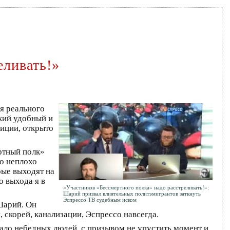
еливать!»
я реального
який удобный и
зиции, открыто
ртный полк»
то неплохо
рые выходят на
о выхода я в
«Участников «Бессмертного полка» надо расстреливать!»:
Шарий призвал влиятельных политэмигрантов заткнуть
Эспрессо ТВ судебным иском
Шарий. Он
, скорей, канализации, Эспрессо навсегда.
ло небедных людей, с призывом не упустить момент и