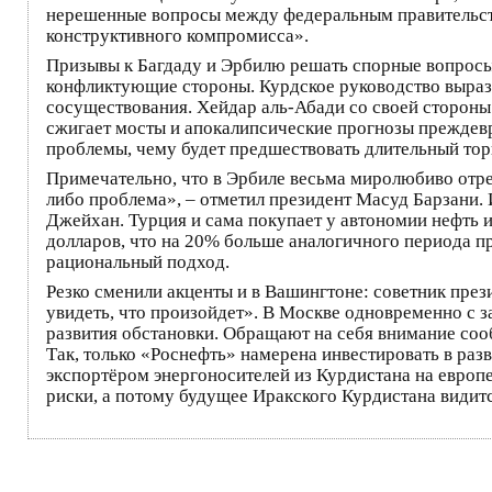
нерешенные вопросы между федеральным правительст
конструктивного компромисса».
Призывы к Багдаду и Эрбилю решать спорные вопросы 
конфликтующие стороны. Курдское руководство выраз
сосуществования. Хейдар аль-Абади со своей стороны 
сжигает мосты и апокалипсические прогнозы преждевр
проблемы, чему будет предшествовать длительный тор
Примечательно, что в Эрбиле весьма миролюбиво отре
либо проблема», – отметил президент Масуд Барзани.
Джейхан. Турция и сама покупает у автономии нефть 
долларов, что на 20% больше аналогичного периода п
рациональный подход.
Резко сменили акценты и в Вашингтоне: советник пр
увидеть, что произойдет». В Москве одновременно с 
развития обстановки. Обращают на себя внимание соо
Так, только «Роснефть» намерена инвестировать в раз
экспортёром энергоносителей из Курдистана на европ
риски, а потому будущее Иракского Курдистана видит