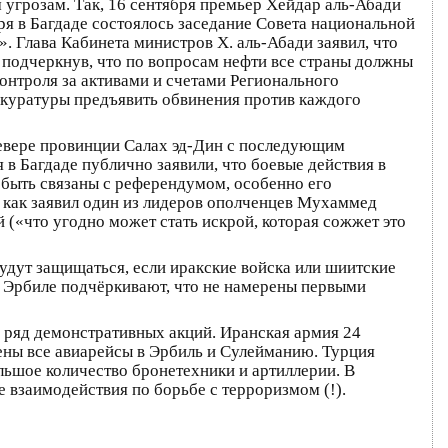
м угрозам. Так, 16 сентября премьер Хейдар аль-Абади
ря в Багдаде состоялось заседание Совета национальной
. Глава Кабинета министров Х. аль-Абади заявил, что
о подчеркнув, что по вопросам нефти все страны должны
онтроля за активами и счетами Регионального
рокуратуры предъявить обвинения против каждого
севере провинции Салах эд-Дин с последующим
 в Багдаде публично заявили, что боевые действия в
 быть связаны с референдумом, особенно его
 как заявил один из лидеров ополченцев Мухаммед
 («что угодно может стать искрой, которая сожжет это
удут защищаться, если иракские войска или шиитские
В Эрбиле подчёркивают, что не намерены первыми
 ряд демонстративных акций. Иранская армия 24
ены все авиарейсы в Эрбиль и Сулейманию. Турция
льшое количество бронетехники и артиллерии. В
 взаимодействия по борьбе с терроризмом (!).