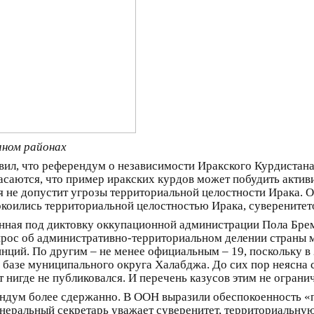
аном районах
ил, что референдум о независимости Иракского Курдистана
пасаются, что пример иракских курдов может побудить актив
я не допустит угрозы территориальной целостности Ирака. 
спокоились территориальной целостностью Ирака, суверените
анная под диктовку оккупационной администрации Пола Брем
прос об административно-территориальном делении страны м
нций. По другим – не менее официальным – 19, поскольку в
 базе муниципального округа Халабджа. До сих пор неясна 
т нигде не публиковался. И перечень казусов этим не огран
ндум более сдержанно. В ООН выразили обеспокоенность 
неральный секретарь уважает суверенитет, территориальную ц