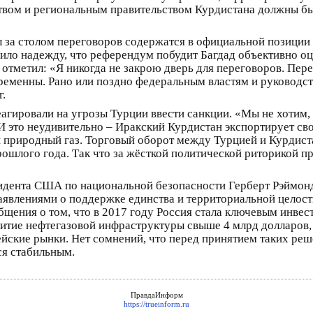
вом и региональным правительством Курдистана должны бы
за столом переговоров содержатся в официальной позиции 
ило надежду, что референдум побудит Багдад объективно оц
отметил: «Я никогда не закрою дверь для переговоров. Пер
еменны. Рано или поздно федеральным властям и руководст
г.
агировали на угрозы Турции ввести санкции. «Мы не хотим,
 И это неудивительно – Иракский Курдистан экспортирует с
и природный газ. Торговый оборот между Турцией и Курдист
рошлого года. Так что за жёсткой политической риторикой 
езидента США по национальной безопасности Герберт Рэймо
заявлениями о поддержке единства и территориальной цело
бщения о том, что в 2017 году Россия стала ключевым инве
витие нефтегазовой инфраструктуры свыше 4 млрд долларов, 
ейские рынки. Нет сомнений, что перед принятием таких ре
ся стабильным.
ПравдаИнформ
https://trueinform.ru