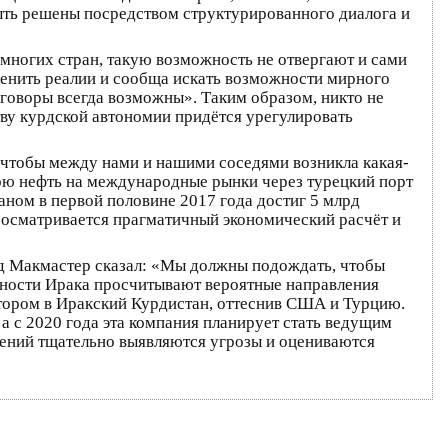
ть решены посредством структурированного диалога и
многих стран, такую возможность не отвергают и сами
енить реалии и сообща искать возможности мирного
еговоры всегда возможны». Таким образом, никто не
ву курдской автономии придётся урегулировать
 чтобы между нами и нашими соседями возникла какая-
вою нефть на международные рынки через турецкий порт
аном в первой половине 2017 года достиг 5 млрд
просматривается прагматичный экономический расчёт и
нд Макмастер сказал: «Мы должны подождать, чтобы
стности Ирака просчитывают вероятные направления
стором в Иракский Курдистан, оттеснив США и Турцию.
а с 2020 года эта компания планирует стать ведущим
шений тщательно выявляются угрозы и оцениваются