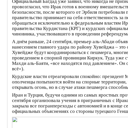
Официальный Багдад уже заявил, что никогда не призн
провозгласил, что Ирак готов к военному вмешательст
безопасности, после которого от Эрбиля потребовали 
правительство принимает на себя ответственность за 
обращаться исключительно к федеральным властям Ира
правительства Курдистана (КРГ) и курдских официаль
чиновника, участвовавшего в проведении референдума
А днём раньше, 24 сентября, премьер аль-Абади объя
нанесением главного удара по району Хувейджа – это о
Хувейдже будут координироваться с пешмерга, многие
проведением в спорной провинции Киркук. Туда уже с
Махди аль-Баяти, «все находятся под давлением». Он 
всё»).
Курдские власти отреагировали спокойно: президент 
ополченцы попытаются войти на спорные территории, 
открывать огонь, но в случае атаки пешмерга способн
Иран и Турция, будучи одними из самых яростных про
сентября организовала учения в приграничных с Ирак
закрыла все погранпереходы с автономией и в конце с
официальных объяснениях со стороны турецкого Геншта