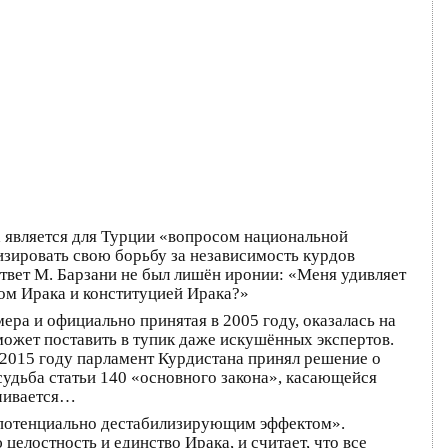
 является для Турции «вопросом национальной
изировать свою борьбу за независимость курдов
Ответ М. Барзани не был лишён иронии: «Меня удивляет
том Ирака и конституцией Ирака?»
ера и официально принятая в 2005 году, оказалась на
ожет поставить в тупик даже искушённых экспертов.
 2015 году парламент Курдистана принял решение о
судьба статьи 140 «основного закона», касающейся
ичивается…
«потенциально дестабилизирующим эффектом».
елостность и единство Ирака, и считает, что все