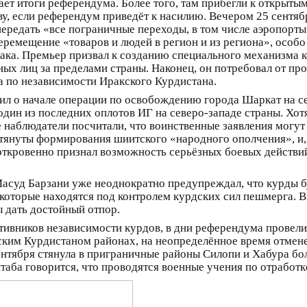
ает итоги референдума. Более того, там прибегли к открыты
ву, если референдум приведёт к насилию. Вечером 25 сентяб
передать «все пограничные переходы, в том числе аэропорты»
перемещение «товаров и людей в регион и из региона», особ
ка. Премьер призвал к созданию специального механизма к
ных лиц за пределами страны. Наконец, он потребовал от п
 по независимости Иракского Курдистана.
вил о начале операции по освобождению города Шаркат на 
дин из последних оплотов ИГ на северо-западе страны. Хотя
 наблюдатели посчитали, что воинственные заявления могут
тянуты формирования шиитского «народного ополчения», и,
откровенно признал возможность серьёзных боевых действий
Масуд Барзани уже неоднократно предупреждал, что курды б
которые находятся под контролем курдских сил пешмерга. 
ы дать достойный отпор.
тивников независимости курдов, в дни референдума провели
ским Курдистаном районах, на неопределённое время отмен
ентября стянула в приграничные районы Силопи и Хабура бо
ба говорится, что проводятся военные учения по отработке