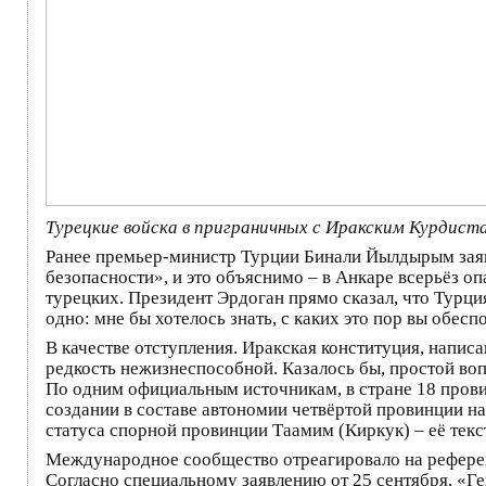
Турецкие войска в приграничных с Иракским Курдист
Ранее премьер-министр Турции Бинали Йылдырым заяв
безопасности», и это объяснимо – в Анкаре всерьёз о
турецких. Президент Эрдоган прямо сказал, что Турци
одно: мне бы хотелось знать, с каких это пор вы обе
В качестве отступления. Иракская конституция, напис
редкость нежизнеспособной. Казалось бы, простой во
По одним официальным источникам, в стране 18 прови
создании в составе автономии четвёртой провинции на
статуса спорной провинции Таамим (Киркук) – её текс
Международное сообщество отреагировало на рефере
Согласно специальному заявлению от 25 сентября, «Ге